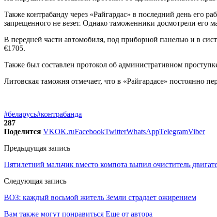
Также контрабанду через «Райгардас» в последний день его раб
запрещенного не везет. Однако таможенники досмотрели его ма
В передней части автомобиля, под приборной панелью и в сис
€1705.
Также был составлен протокол об административном проступке 
Литовская таможня отмечает, что в «Райгардасе» постоянно пе
#беларусь
#контрабанда
287
Поделится
VK
OK.ru
Facebook
Twitter
WhatsApp
Telegram
Viber
Предыдущая запись
Пятилетний мальчик вместо компота выпил очиститель двигат
Следующая запись
ВОЗ: каждый восьмой житель Земли страдает ожирением
Вам также могут понравиться
Еще от автора