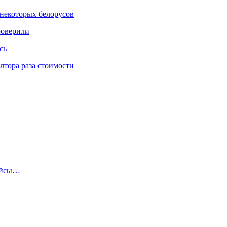
некоторых белорусов
роверили
сь
тора раза стоимости
рейсы…