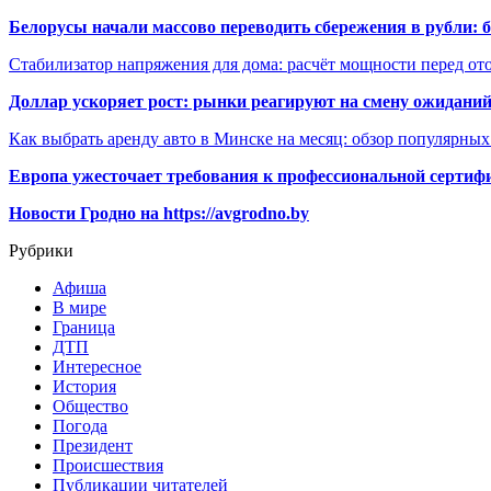
Белорусы начали массово переводить сбережения в рубли: 
Стабилизатор напряжения для дома: расчёт мощности перед о
Доллар ускоряет рост: рынки реагируют на смену ожиданий
Как выбрать аренду авто в Минске на месяц: обзор популярны
Европа ужесточает требования к профессиональной сертифи
Новости Гродно на https://avgrodno.by
Рубрики
Афиша
В мире
Граница
ДТП
Интересное
История
Общество
Погода
Президент
Происшествия
Публикации читателей