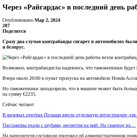
Через «Райгардас» в последний день ра
Опубликовано
Мар 2, 2024
287
Поделится
Сразу два случая контрабанды сигарет в автомобилях были
и белорус.
Возможно, контрабандисты надеялись, что таможенники будут 
Вчера около 20:00 в пункт пропуска на автомобиле Honda Accor
Но таможенники заподозрили, что в машине может быть больше
на сумму €2235.
Сейчас читают
В визовых центрах Польши ввели отдельную регистрацию дл
Пассажиры ехали с шубами, несмотря на май. На границе их…
На нарушителя составили протокол об административном прав