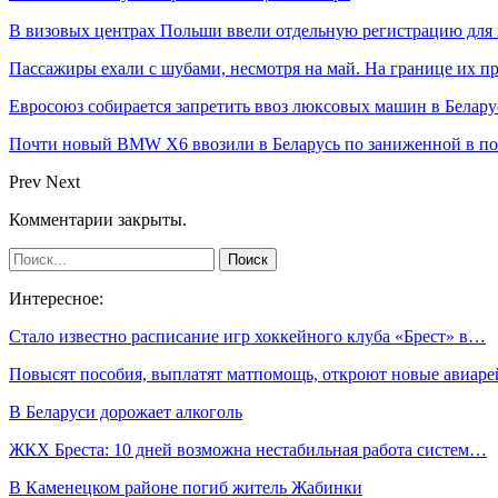
В визовых центрах Польши ввели отдельную регистрацию для 
Пассажиры ехали с шубами, несмотря на май. На границе их п
Евросоюз собирается запретить ввоз люксовых машин в Белару
Почти новый BMW X6 ввозили в Беларусь по заниженной в пол
Prev
Next
Комментарии закрыты.
Интересное:
Стало известно расписание игр хоккейного клуба «Брест» в…
Повысят пособия, выплатят матпомощь, откроют новые авиа
В Беларуси дорожает алкоголь
ЖКХ Бреста: 10 дней возможна нестабильная работа систем…
В Каменецком районе погиб житель Жабинки