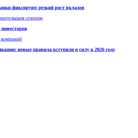
банки фиксируют резкий рост вкладов
топительным сезоном
 инвесторов
х компаний
кации: новые правила вступили в силу в 2026 году