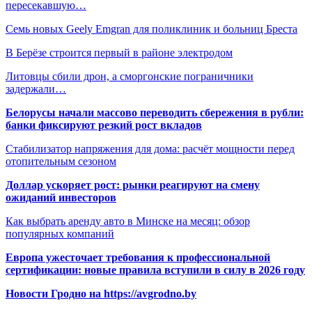
пересекавшую…
Семь новых Geely Emgran для поликлиник и больниц Бреста
В Берёзе строится первый в районе электродом
Литовцы сбили дрон, а сморгонские пограничники
задержали…
Белорусы начали массово переводить сбережения в рубли:
банки фиксируют резкий рост вкладов
Стабилизатор напряжения для дома: расчёт мощности перед
отопительным сезоном
Доллар ускоряет рост: рынки реагируют на смену
ожиданий инвесторов
Как выбрать аренду авто в Минске на месяц: обзор
популярных компаний
Европа ужесточает требования к профессиональной
сертификации: новые правила вступили в силу в 2026 году
Новости Гродно на https://avgrodno.by