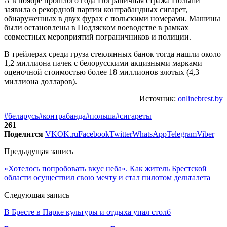
А в ноябре прошлого года Пограничная стража Польши
заявила о рекордной партии контрабандных сигарет,
обнаруженных в двух фурах с польскими номерами. Машины
были остановлены в Подляском воеводстве в рамках
совместных мероприятий пограничников и полиции.
В трейлерах среди груза стеклянных банок тогда нашли около
1,2 миллиона пачек с белорусскими акцизными марками
оценочной стоимостью более 18 миллионов злотых (4,3
миллиона долларов).
Источник:
onlinebrest.by
#беларусь
#контрабанда
#польша
#сигареты
261
Поделится
VK
OK.ru
Facebook
Twitter
WhatsApp
Telegram
Viber
Предыдущая запись
«Хотелось попробовать вкус неба». Как житель Брестской
области осуществил свою мечту и стал пилотом дельталета
Следующая запись
В Бресте в Парке культуры и отдыха упал столб