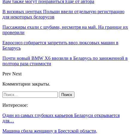
Вам также могут понравиться
Еще от автора
В визовых центрах Польши ввели отдельную регистрацию
для некоторых белорусов
Пассажиры ехали с шубами, несмотря на май. На границе их
проверили
Евросоюз собирается запретить ввоз люксовых машин в
Беларусь
Почти новый BMW X6 ввозили в Беларусь по заниженной в
полтора раза стоимости
Prev
Next
Комментарии закрыты.
Интересное:
Один из самых глубоких карьеров Беларуси открывается
для…
Машина сбила женщину в Брестской области,