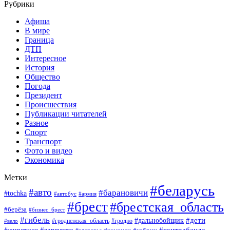
Рубрики
Афиша
В мире
Граница
ДТП
Интересное
История
Общество
Погода
Президент
Происшествия
Публикации читателей
Разное
Спорт
Транспорт
Фото и видео
Экономика
Метки
#беларусь
#авто
#барановичи
#tochka
#автобус
#армия
#брест
#брестская_область
#берёза
#бизнес_брест
#гибель
#дети
#дальнобойщик
#гродно
#вело
#гродненская_область
#зарплата