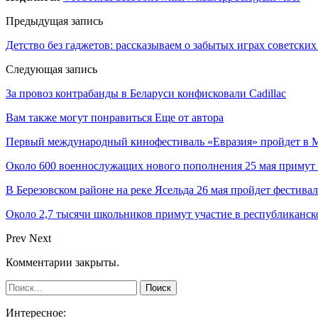
Предыдущая запись
Детство без гаджетов: рассказываем о забытых играх советских
Следующая запись
За провоз контрабанды в Беларуси конфисковали Cadillac
Вам также могут понравиться
Еще от автора
Первый международный кинофестиваль «Евразия» пройдет в Мо
Около 600 военнослужащих нового пополнения 25 мая примут 
В Березовском районе на реке Ясельда 26 мая пройдет фестива
Около 2,7 тысячи школьников примут участие в республиканс
Prev
Next
Комментарии закрыты.
Интересное: