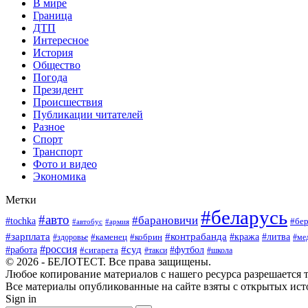
В мире
Граница
ДТП
Интересное
История
Общество
Погода
Президент
Происшествия
Публикации читателей
Разное
Спорт
Транспорт
Фото и видео
Экономика
Метки
#беларусь
#авто
#барановичи
#tochka
#бер
#автобус
#армия
#зарплата
#контрабанда
#кража
#литва
#каменец
#кобрин
#ме
#здоровье
#россия
#работа
#суд
#футбол
#сигарета
#школа
#такси
© 2026 - БЕЛОТЕСТ. Все права защищены.
Любое копирование материалов с нашего ресурса разрешается т
Все материалы опубликованные на сайте взяты с открытых исто
Sign in