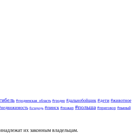
гибель
#дети
#животное
#дальнобойщик
#гродно
#гродненская_область
#польша
#недвижимость
#пинск
#пожар
#приговор
#пьяный
#очередь
ринадлежат их законным владельцам.