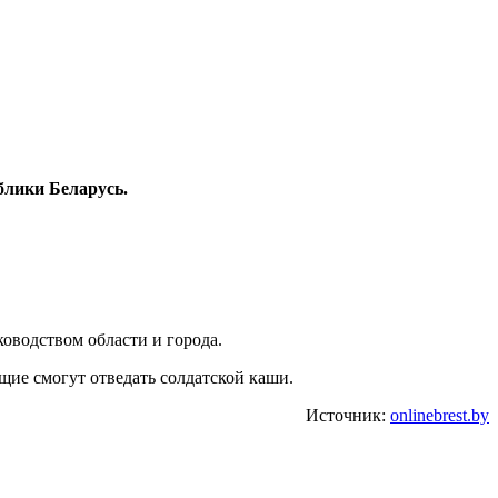
блики Беларусь.
ководством области и города.
щие смогут отведать солдатской каши.
Источник:
onlinebrest.by