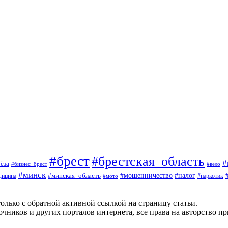
#брест
#брестская_область
#
ёза
#вело
#бизнес_брест
#минск
#мошенничество
#минская_область
#налог
дицина
#мото
#наркотик
олько с обратной активной ссылкой на страницу статьи.
чников и других порталов интернета, все права на авторство п