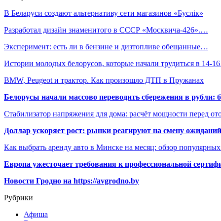
В Беларуси создают альтернативу сети магазинов «Буслiк»
Разработал дизайн знаменитого в СССР «Москвича-426».…
Эксперимент: есть ли в бензине и дизтопливе обещанные…
Истории молодых белорусов, которые начали трудиться в 14-1
BMW, Peugeot и трактор. Как произошло ДТП в Пружанах
Белорусы начали массово переводить сбережения в рубли: 
Стабилизатор напряжения для дома: расчёт мощности перед о
Доллар ускоряет рост: рынки реагируют на смену ожиданий
Как выбрать аренду авто в Минске на месяц: обзор популярны
Европа ужесточает требования к профессиональной сертифи
Новости Гродно на https://avgrodno.by
Рубрики
Афиша