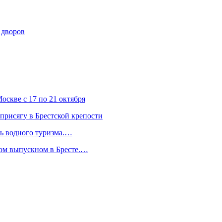
 дворов
скве с 17 по 21 октября
присягу в Брестской крепости
ль водного туризма.…
ком выпускном в Бресте.…