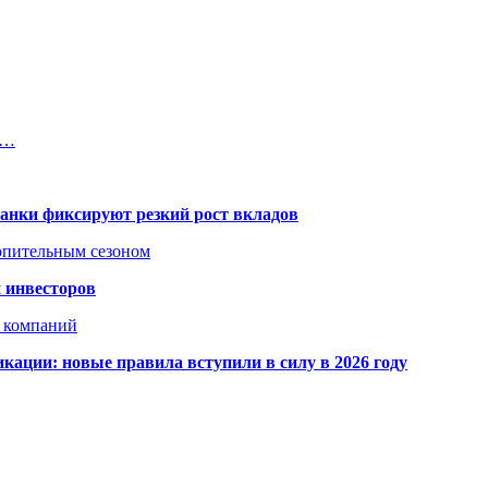
6…
банки фиксируют резкий рост вкладов
топительным сезоном
 инвесторов
х компаний
кации: новые правила вступили в силу в 2026 году