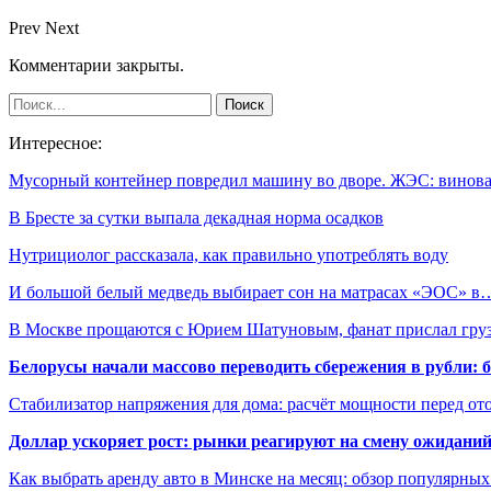
Prev
Next
Комментарии закрыты.
Интересное:
Мусорный контейнер повредил машину во дворе. ЖЭС: винов
В Бресте за сутки выпала декадная норма осадков
Нутрициолог рассказала, как правильно употреблять воду
И большой белый медведь выбирает сон на матрасах «ЭОС» в
В Москве прощаются с Юрием Шатуновым, фанат прислал гр
Белорусы начали массово переводить сбережения в рубли: 
Стабилизатор напряжения для дома: расчёт мощности перед о
Доллар ускоряет рост: рынки реагируют на смену ожиданий
Как выбрать аренду авто в Минске на месяц: обзор популярны