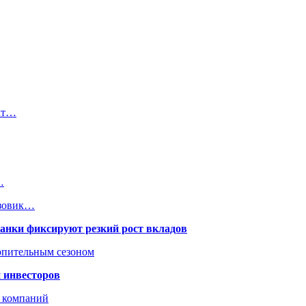
ат…
…
узовик…
банки фиксируют резкий рост вкладов
топительным сезоном
 инвесторов
х компаний