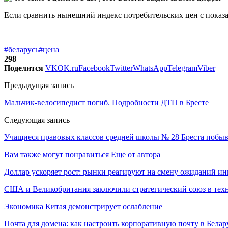
Если сравнить нынешний индекс потребительских цен с показат
#беларусь
#цена
298
Поделится
VK
OK.ru
Facebook
Twitter
WhatsApp
Telegram
Viber
Предыдущая запись
Мальчик-велосипедист погиб. Подробности ДТП в Бресте
Следующая запись
Учащиеся правовых классов средней школы № 28 Бреста побыв
Вам также могут понравиться
Еще от автора
Доллар ускоряет рост: рынки реагируют на смену ожиданий ин
США и Великобритания заключили стратегический союз в техн
Экономика Китая демонстрирует ослабление
Почта для домена: как настроить корпоративную почту в Белар