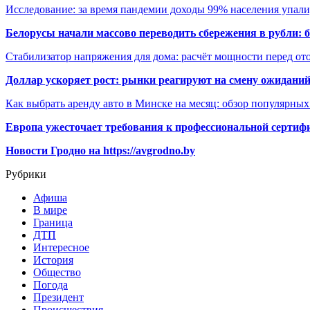
Исследование: за время пандемии доходы 99% населения упал
Белорусы начали массово переводить сбережения в рубли: 
Стабилизатор напряжения для дома: расчёт мощности перед о
Доллар ускоряет рост: рынки реагируют на смену ожиданий
Как выбрать аренду авто в Минске на месяц: обзор популярны
Европа ужесточает требования к профессиональной сертифи
Новости Гродно на https://avgrodno.by
Рубрики
Афиша
В мире
Граница
ДТП
Интересное
История
Общество
Погода
Президент
Происшествия