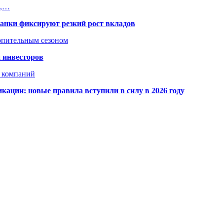
и,…
банки фиксируют резкий рост вкладов
топительным сезоном
 инвесторов
х компаний
кации: новые правила вступили в силу в 2026 году