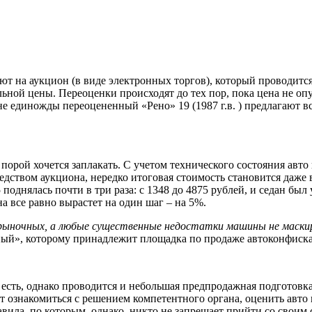
 на аукцион (в виде электронных торгов), который проводится 
льной цены. Переоценки происходят до тех пор, пока цена не опу
не единожды переоцененный «Рено» 19 (1987 г.в. ) предлагают в
орой хочется заплакать. С учетом технического состояния авто
едством аукциона, нередко итоговая стоимость становится даже
B5 поднялась почти в три раза: с 1348 до 4875 рублей, и седан б
а все равно вырастет на один шаг – на 5%.
рыночных, а любые существенные недостатки машины не маскир
ый», которому принадлежит площадка по продаже автоконфиска
есть, однако проводится и небольшая предпродажная подготовка
знакомиться с решением компетентного органа, оценить авто на 
равила, по которым, однако, никто не запрещает прийти со сво