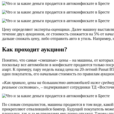
Цену определяют эксперты-оценщики. Далее машину выставляют
течение двух аукционов, ее стоимость снижается на 5% от нача
дальше снижать цену, либо отправить авто в утиль. Например, 
Как проходит аукцион?
Понятно, что самые «смешные» цены – на машины, от которых п
поскольку все автомобили в конфискате продаются только поср
азарт. К примеру, пару недель назад цена на 20-летний Passat 
один покупатель, его начальная стоимость по правилам аукцион
«Как правило, цены на большинство автомобилей ниже средне
реальное состояние»,
– подчеркивают сотрудники ТД «Восточн
По словам специалистов, машины продаются в том виде, какой 
прикрепляют отвалившийся бампер. Будущий покупатель может о
площадки, так и за ее пределами ему точно откажут. Таковы п