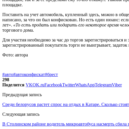
площадке.
Поставить на учет автомобиль, купленный здесь, можно в общем
написано, за что он был конфискован.
Но есть один нюанс: если
лет».
«То есть продать или подарить его некоторое время че
торгового дома.
Для участия необходимо за час до торгов зарегистрироваться и
зарегистрированный покупатель торги не выигрывает, задаток 
Фото: автора
#авто
#автоконфискат
#брест
298
Поделится
VK
OK.ru
Facebook
Twitter
WhatsApp
Telegram
Viber
Предыдущая запись
Среди белорусов растет спрос на отдых в Катаре. Сколько стоя
Следующая запись
В Столинском районе водитель микроавтобуса насмерть сбила 