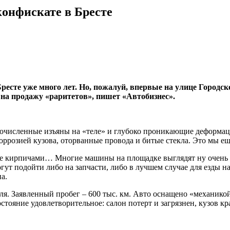
конфискате в Бресте
сте уже много лет. Но, пожалуй, впервые на улице Городской
х на продажу «раритетов», пишет «Автобизнес».
гочисленные изъяны на «теле» и глубоко проникающие деформац
оррозией кузова, оторванные провода и битые стекла. Это мы е
 кирпичами… Многие машины на площадке выглядят ну очень гр
т подойти либо на запчасти, либо в лучшем случае для езды на 
а.
ля. Заявленный пробег – 600 тыс. км. Авто оснащено «механико
состояние удовлетворительное: салон потерт и загрязнен, кузов 