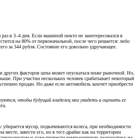
раз в 3–4 дня. Если машиной никто не заинтересовался в
стится на 80% от первоначальной, после чего решается: либо
сего за 344 рубля. Состояние его довольно удручающее.
 и других факторов цена может опускаться ниже рыночной. Но,
 выше. При участии нескольких человек срабатывает некоторый
ыл успешно продан. Но даже если автомобиль захочет приобрести
уются, чтобы будущий владелец мог увидеть и оценить ее
та.
: убирается мусор, подкачиваются колеса, при необходимости
месте, завести его, но в тест-драйве как на территории
им специалистом и даже провести компьютерную диагностику на