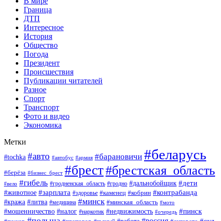
В мире
Граница
ДТП
Интересное
История
Общество
Погода
Президент
Происшествия
Публикации читателей
Разное
Спорт
Транспорт
Фото и видео
Экономика
Метки
#беларусь
#авто
#барановичи
#tochka
#автобус
#армия
#брест
#брестская_область
#берёза
#бизнес_брест
#гибель
#дети
#дальнобойщик
#гродно
#вело
#гродненская_область
#зарплата
#животное
#контрабанда
#каменец
#кобрин
#здоровье
#минск
#кража
#литва
#минская_область
#медицина
#мото
#мошенничество
#недвижимость
#пинск
#налог
#наркотик
#очередь
#польша
#россия
#работа
#суд