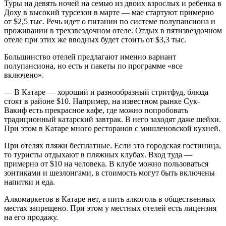
Туры на девять ночей на семью из двоих взрослых и ребенка в
Доху в высокий турсезон в марте — мае стартуют примерно
от $2,5 тыс. Речь идет о питании по системе полупансиона и
проживании в трехзвездочном отеле. Отдых в пятизвездочном
отеле при этих же вводных будет стоить от $3,3 тыс.
Большинство отелей предлагают именно вариант
полупансиона, но есть и пакеты по программе «все
включено».
— В Катаре — хороший и разнообразный стритфуд, блюда
стоят в районе $10. Например, на известном рынке Сук-
Вакиф есть прекрасное кафе, где можно попробовать
традиционный катарский завтрак. В него заходят даже шейхи.
При этом в Катаре много ресторанов с мишленовской кухней.
При отелях пляжи бесплатные. Если это городская гостиница,
то туристы отдыхают в пляжных клубах. Вход туда —
примерно от $10 на человека. В клубе можно пользоваться
зонтиками и шезлонгами, в стоимость могут быть включены
напитки и еда.
Алкомаркетов в Катаре нет, а пить алкоголь в общественных
местах запрещено. При этом у местных отелей есть лицензия
на его продажу.