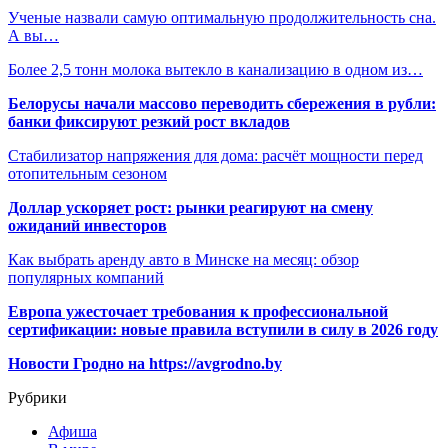
Ученые назвали самую оптимальную продолжительность сна.
А вы…
Более 2,5 тонн молока вытекло в канализацию в одном из…
Белорусы начали массово переводить сбережения в рубли:
банки фиксируют резкий рост вкладов
Стабилизатор напряжения для дома: расчёт мощности перед
отопительным сезоном
Доллар ускоряет рост: рынки реагируют на смену
ожиданий инвесторов
Как выбрать аренду авто в Минске на месяц: обзор
популярных компаний
Европа ужесточает требования к профессиональной
сертификации: новые правила вступили в силу в 2026 году
Новости Гродно на https://avgrodno.by
Рубрики
Афиша