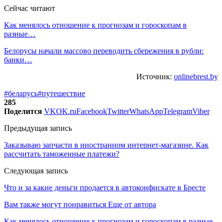
Сейчас читают
Как менялось отношение к прогнозам и гороскопам в
разные…
Белорусы начали массово переводить сбережения в рубли:
банки…
Источник:
onlinebrest.by
#беларусь
#путешествие
285
Поделится
VK
OK.ru
Facebook
Twitter
WhatsApp
Telegram
Viber
Предыдущая запись
Заказываю запчасти в иностранном интернет-магазине. Как
рассчитать таможенные платежи?
Следующая запись
Что и за какие деньги продается в автоконфискате в Бресте
Вам также могут понравиться
Еще от автора
Как менялось отношение к прогнозам и гороскопам в разные