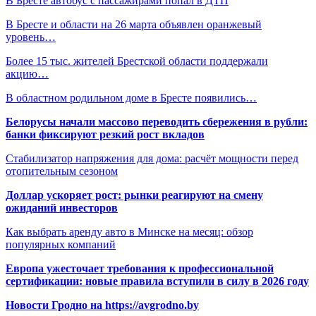
В Бресте автобус с пассажирами попал в ДТП
В Бресте и области на 26 марта объявлен оранжевый
уровень…
Более 15 тыс. жителей Брестской области поддержали
акцию…
В областном родильном доме в Бресте появились…
Белорусы начали массово переводить сбережения в рубли:
банки фиксируют резкий рост вкладов
Стабилизатор напряжения для дома: расчёт мощности перед
отопительным сезоном
Доллар ускоряет рост: рынки реагируют на смену
ожиданий инвесторов
Как выбрать аренду авто в Минске на месяц: обзор
популярных компаний
Европа ужесточает требования к профессиональной
сертификации: новые правила вступили в силу в 2026 году
Новости Гродно на https://avgrodno.by