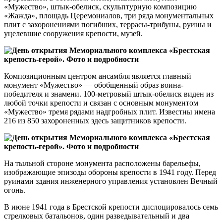
«Мужество», штык-обелиск, скульптурную композицию
«Жажда», площадь Церемониалов, три ряда монументальных
плит с захоронениями погибших, террасы-трибуны, руины и
уцелевшие сооружения крепости, музей.
Композиционным центром ансамбля является главный
монумент «Мужество» — обобщенный образ воина-
победителя и знамени. 100-метровый штык-обелиск виден из
любой точки крепости и связан с основным монументом
«Мужество» тремя рядами надгробных плит. Известны имена
216 из 850 захороненных здесь защитников крепости.
На тыльной стороне монумента расположены барельефы,
изображающие эпизоды обороны крепости в 1941 году. Перед
руинами здания инженерного управления установлен Вечный
огонь.
В июне 1941 года в Брестской крепости дислоцировалось семь
стрелковых батальонов, один разведывательный и два