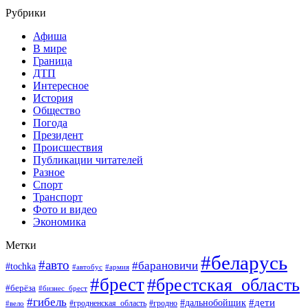
Рубрики
Афиша
В мире
Граница
ДТП
Интересное
История
Общество
Погода
Президент
Происшествия
Публикации читателей
Разное
Спорт
Транспорт
Фото и видео
Экономика
Метки
#беларусь
#авто
#барановичи
#tochka
#автобус
#армия
#брест
#брестская_область
#берёза
#бизнес_брест
#гибель
#дети
#дальнобойщик
#гродно
#вело
#гродненская_область