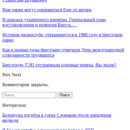
Вам также могут понравиться
Еще от автора
В поисках утраченного времени. Генеральный план
восстановления и развития Бреста.…
История дискоклуба, открывшегося в 1986 году в брестском
парке
Как в разные годы брестчане отмечали День международной
солидарности трудящихся
Брестскую ТЭЦ отстраивали пленные немцы. Вы знали?
Prev
Next
Комментарии закрыты.
Интересное:
Белоруска погибла в горах Словакии после нападения
медведя