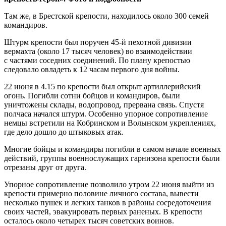
Там же, в Брестской крепости, находилось около 300 семей
командиров.
Штурм крепости был поручен 45-й пехотной дивизии
вермахта (около 17 тысяч человек) во взаимодействии
с частями соседних соединений. По плану крепостью
следовало овладеть к 12 часам первого дня войны.
22 июня в 4.15 по крепости был открыт артиллерийский
огонь. Погибли сотни бойцов и командиров, были
уничтожены склады, водопровод, прервана связь. Спустя
полчаса начался штурм. Особенно упорное сопротивление
немцы встретили на Кобринском и Волынском укреплениях,
где дело дошло до штыковых атак.
Многие бойцы и командиры погибли в самом начале военных
действий, группы военнослужащих гарнизона крепости были
отрезаны друг от друга.
Упорное сопротивление позволило утром 22 июня выйти из
крепости примерно половине личного состава, вывести
несколько пушек и легких танков в районы сосредоточения
своих частей, эвакуировать первых раненых. В крепости
осталось около четырех тысяч советских воинов.