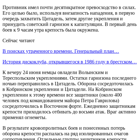
Противник имел почти десятикратное превосходство в силах.
Его целью было, используя внезапность нападения, в первую
очередь захватить Цитадель, затем другие укрепления и
принудить советский гарнизон к капитуляции. В первый день
боев к 9 часам утра крепость была окружена.
Сейчас читают
В поисках утраченного времени. Генеральный план…
История дискоклуба, открывшегося в 1986 году в брестском…
К вечеру 24 июня немцы овладели Волынским и
Тереспольским укреплениями. Остатки гарнизона последнего
ночью переправились в Цитадель. Оборона сосредоточилась
в Кобринском укреплении и Цитадели. На Кобринском
укреплении к этому времени все защитники (около 400
человек под командованием майора Петра Гаврилова)
сосредоточились в Восточном форте. Ежедневно защитникам
крепости приходилось отбивать до восьми атак. Враг активно
применял огнеметы.
В результате кровопролитных боев и понесенных потерь
оборона крепости распалась на ряд изолированных очагов
сопротивления. Отдельные группы защитников крепости