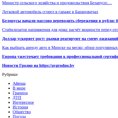
Министр сельского хозяйства и продовольствия Беларуси:…
Легковой автомобиль сгорел в гараже в Барановичах
Белорусы начали массово переводить сбережения в рубли: 
Стабилизатор напряжения для дома: расчёт мощности перед о
Доллар ускоряет рост: рынки реагируют на смену ожиданий
Как выбрать аренду авто в Минске на месяц: обзор популярны
Европа ужесточает требования к профессиональной сертифи
Новости Гродно на https://avgrodno.by
Рубрики
Афиша
В мире
Граница
ДТП
Интересное
История
Общество
Погода