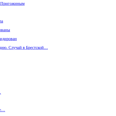
» Пригожиным
ла
ованы
видирован
ицию. Случай в Брестской…
…
не…