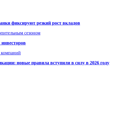
банки фиксируют резкий рост вкладов
топительным сезоном
 инвесторов
х компаний
кации: новые правила вступили в силу в 2026 году