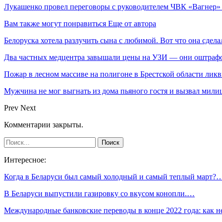
Лукашенко провел переговоры с руководителем ЧВК «Вагнер
Вам также могут понравиться
Еще от автора
Белоруска хотела разлучить сына с любимой. Вот что она сдела
Два частных медцентра завышали цены на УЗИ — они оштраф
Пожар в лесном массиве на полигоне в Брестской области лик
Мужчина не мог выгнать из дома пьяного гостя и вызвал мил
Prev
Next
Комментарии закрыты.
Интересное:
Когда в Беларуси был самый холодный и самый теплый март?
В Беларуси выпустили газировку со вкусом конопли.…
Международные банковские переводы в конце 2022 года: как 