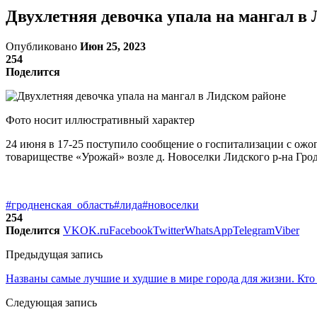
Двухлетняя девочка упала на мангал в
Опубликовано
Июн 25, 2023
254
Поделится
Фото носит иллюстративный характер
24 июня в 17-25 поступило сообщение о госпитализации с ожог
товариществе «Урожай» возле д. Новоселки Лидского р-на Гро
#гродненская_область
#лида
#новоселки
254
Поделится
VK
OK.ru
Facebook
Twitter
WhatsApp
Telegram
Viber
Предыдущая запись
Названы самые лучшие и худшие в мире города для жизни. Кто 
Следующая запись