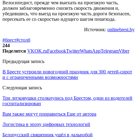
Велосипедист, прежде чем выехать на проезжую часть,
должен заблаговременно снизить скорость движения и,
убедившись, что выезд на проезжую часть дороги безопасен,
пересекать ее со скоростью идущего шагом пешехода.
Источник:
onlinebrest.by
#брест
#столб
244
Поделится
VK
OK.ru
Facebook
Twitter
WhatsApp
Telegram
Viber
Предыдущая запись
В Бресте устроили новогодний праздник для 300 детей-сирот
и с ограниченными возможностями
Следующая запись
Три легковушки столкнулись под Брестом, один из водителей
госпитализирован
Вам также могут понравиться
Еще от автора
Логистика в эпоху цифровых технологий
Белорусский священник ушёл в дальнобой