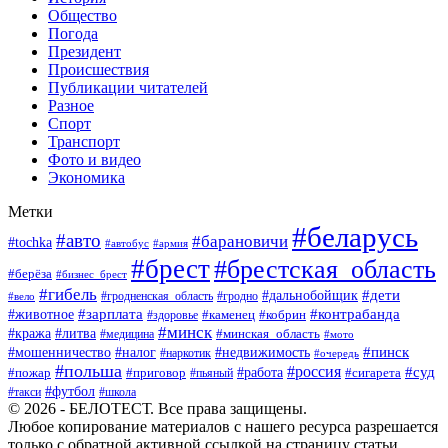
Общество
Погода
Президент
Происшествия
Публикации читателей
Разное
Спорт
Транспорт
Фото и видео
Экономика
Метки
#беларусь
#авто
#барановичи
#tochka
#автобус
#армия
#брест
#брестская_область
#берёза
#бизнес_брест
#гибель
#дети
#дальнобойщик
#гродно
#вело
#гродненская_область
#зарплата
#животное
#контрабанда
#каменец
#кобрин
#здоровье
#минск
#кража
#литва
#минская_область
#медицина
#мото
#мошенничество
#недвижимость
#пинск
#налог
#наркотик
#очередь
#польша
#россия
#работа
#суд
#пожар
#приговор
#пьяный
#сигарета
#футбол
#школа
#такси
© 2026 - БЕЛОТЕСТ. Все права защищены.
Любое копирование материалов с нашего ресурса разрешается
только с обратной активной ссылкой на страницу статьи.