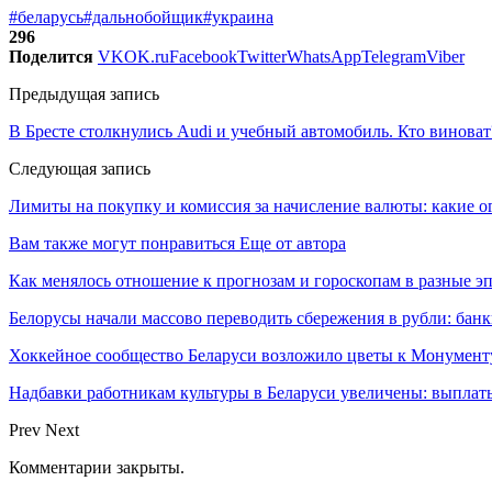
#беларусь
#дальнобойщик
#украина
296
Поделится
VK
OK.ru
Facebook
Twitter
WhatsApp
Telegram
Viber
Предыдущая запись
В Бресте столкнулись Audi и учебный автомобиль. Кто виноват
Следующая запись
Лимиты на покупку и комиссия за начисление валюты: какие о
Вам также могут понравиться
Еще от автора
Как менялось отношение к прогнозам и гороскопам в разные э
Белорусы начали массово переводить сбережения в рубли: ба
Хоккейное сообщество Беларуси возложило цветы к Монумен
Надбавки работникам культуры в Беларуси увеличены: выплаты
Prev
Next
Комментарии закрыты.