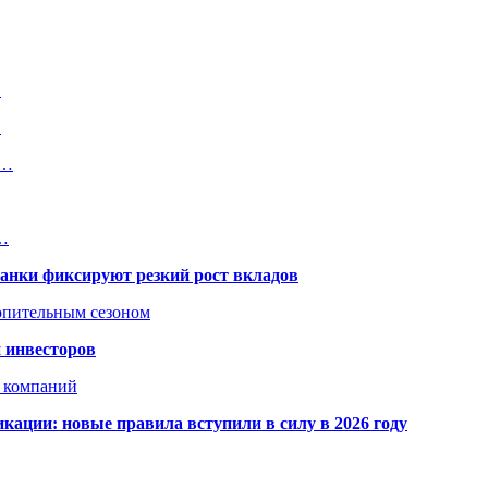
…
…
х…
.…
банки фиксируют резкий рост вкладов
топительным сезоном
 инвесторов
х компаний
кации: новые правила вступили в силу в 2026 году