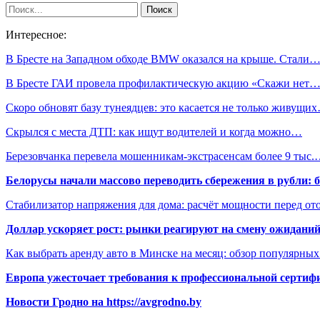
Интересное:
В Бресте на Западном обходе BMW оказался на крыше. Стали
В Бресте ГАИ провела профилактическую акцию «Скажи нет
Скоро обновят базу тунеядцев: это касается не только живущи
Скрылся с места ДТП: как ищут водителей и когда можно…
Березовчанка перевела мошенникам-экстрасенсам более 9 тыс
Белорусы начали массово переводить сбережения в рубли: 
Стабилизатор напряжения для дома: расчёт мощности перед о
Доллар ускоряет рост: рынки реагируют на смену ожиданий
Как выбрать аренду авто в Минске на месяц: обзор популярны
Европа ужесточает требования к профессиональной сертифи
Новости Гродно на https://avgrodno.by