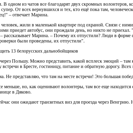
. В одном из чатов все благодарят двух скромных волонтеров, к
упер. От всех вернувшихся и тех, кто ещё пока там, человечес
ец!" – отвечает Марина.
3 человек, жили в маленькой квартире под охраной. Связи с ними
ними приедет автобус, они прождали день, но никто не приехал. 
, – рассказывает Марина. – Почему их отпустили? Люди в форме 
роверки были проведены, их отпустили".
 через Польшу. Можно представить, какой всплеск эмоций – там к
 встречи в Бресте, гостиницу, питание и обратную дорогу. Всех
ома. Не представляю, что там на месте встречи! Это большая поб
 меньше, но, как оценивают волонтеры, там все еще находится о
анице в Дяково.
ейчас они ожидают транзитных виз для проезда через Венгрию. Н