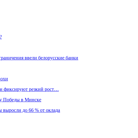
?
граничения ввели белорусские банки
похи
нки фиксируют резкий рост…
ту Победы в Минске
 выросли до 66 % от оклада