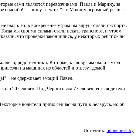
оторые сами являются перевозчиками, Павла и Марину, за
кое спасибо!" – пишут в чате. "По Малину огромный респект
 не было. Но в воскресенье утром им вдруг отдали паспорта,
"Тогда мы своими силами стали искать транспорт, и утром
сказали, что проверки закончились, у некоторых ребят были
оллеги, родственники. Которые, к слову, там были с утра –
 привезли на машинах из областей и отвезут домой.
еда!" – не сдерживает эмоций Павел.
коло 50 человек. Под Черниговом 7 человек, есть водители
екоторые водители прямо сейчас на пути в Беларусь, но об
Источник:
onlinebrest.by