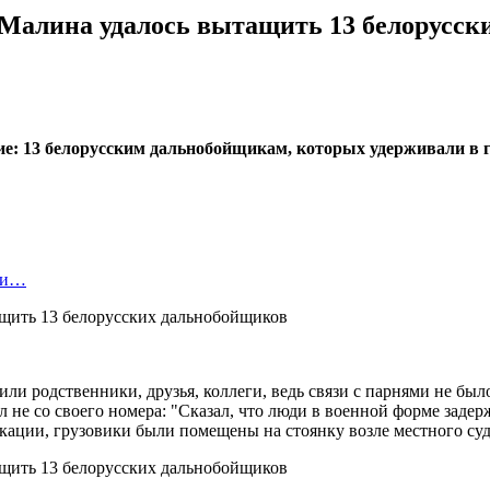
 Малина удалось вытащить 13 белорусс
е: 13 белорусским дальнобойщикам, которых удерживали в г
нки…
дили родственники, друзья, коллеги, ведь связи с парнями не был
л не со своего номера: "Сказал, что люди в военной форме задерж
локации, грузовики были помещены на стоянку возле местного су