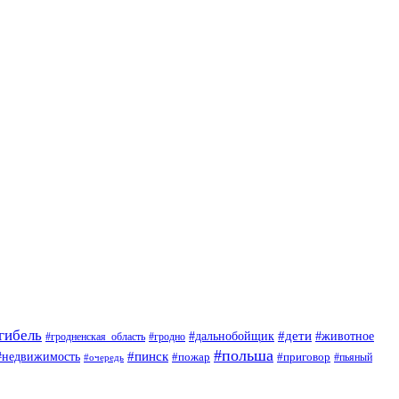
гибель
#дети
#животное
#дальнобойщик
#гродно
#гродненская_область
#польша
#недвижимость
#пинск
#пожар
#приговор
#пьяный
#очередь