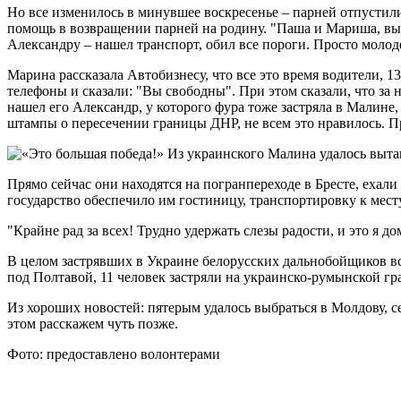
Но все изменилось в минувшее воскресенье – парней отпустили
помощь в возвращении парней на родину. "Паша и Мариша, вы с
Александру – нашел транспорт, обил все пороги. Просто молод
Марина рассказала Автобизнесу, что все это время водители, 1
телефоны и сказали: "Вы свободны". При этом сказали, что за 
нашел его Александр, у которого фура тоже застряла в Малине
штампы о пересечении границы ДНР, не всем это нравилось. П
Прямо сейчас они находятся на погранпереходе в Бресте, ехали
государство обеспечило им гостиницу, транспортировку к месту
"Крайне рад за всех! Трудно удержать слезы радости, и это я д
В целом застрявших в Украине белорусских дальнобойщиков все
под Полтавой, 11 человек застряли на украинско-румынской гр
Из хороших новостей: пятерым удалось выбраться в Молдову, с
этом расскажем чуть позже.
Фото: предоставлено волонтерами