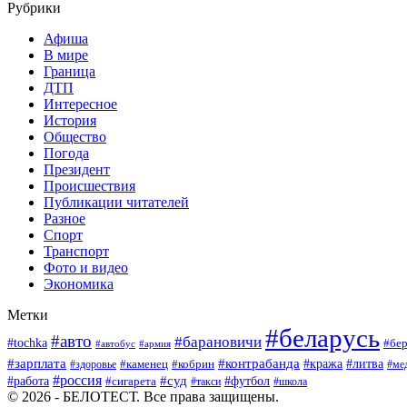
Рубрики
Афиша
В мире
Граница
ДТП
Интересное
История
Общество
Погода
Президент
Происшествия
Публикации читателей
Разное
Спорт
Транспорт
Фото и видео
Экономика
Метки
#беларусь
#авто
#барановичи
#tochka
#бер
#автобус
#армия
#зарплата
#контрабанда
#кража
#литва
#каменец
#кобрин
#ме
#здоровье
#россия
#работа
#суд
#футбол
#сигарета
#школа
#такси
© 2026 - БЕЛОТЕСТ. Все права защищены.