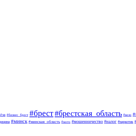
#брест
#брестская_область
#
ёза
#вело
#бизнес_брест
#минск
#мошенничество
#минская_область
#налог
дицина
#мото
#наркотик