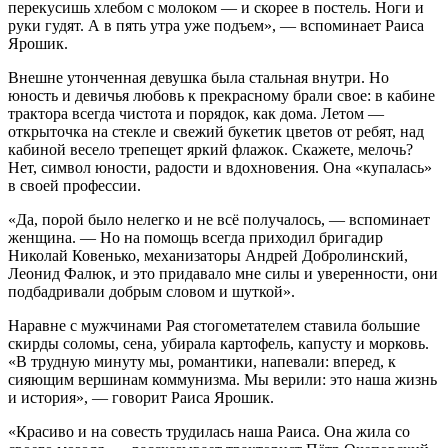
перекусишь хлебом с молоком — и скорее в постель. Ноги и
руки гудят. А в пять утра уже подъем», — вспоминает Раиса
Ярошик.
Внешне утонченная девушка была стальная внутри. Но
юность и девичья любовь к прекрасному брали свое: в кабине
трактора всегда чистота и порядок, как дома. Летом —
открыточка на стекле и свежий букетик цветов от ребят, над
кабиной весело трепещет яркий флажок. Скажете, мелочь?
Нет, символ юности, радости и вдохновения. Она «купалась»
в своей профессии.
«Да, порой было нелегко и не всё получалось, — вспоминает
женщина. — Но на помощь всегда приходил бригадир
Николай Ковенько, механизаторы Андрей Добролинский,
Леонид Фалюк, и это придавало мне силы и уверенности, они
подбадривали добрым словом и шуткой».
Наравне с мужчинами Рая стогометателем ставила большие
скирды соломы, сена, убирала картофель, капусту и морковь.
«В трудную минуту мы, романтики, напевали: вперед, к
сияющим вершинам коммунизма. Мы верили: это наша жизнь
и история», — говорит Раиса Ярошик.
«Красиво и на совесть трудилась наша Раиса. Она жила со