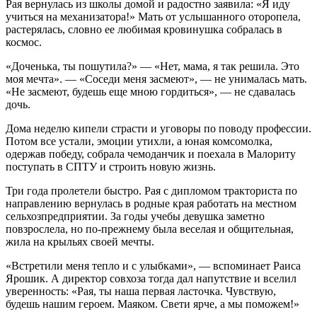
Рая вернулась из школы домой и радостно заявила: «Я иду
учиться на механизатора!» Мать от услышанного оторопела,
растерялась, словно ее любимая кровинушка собралась в
космос.
«Доченька, ты пошутила?» — «Нет, мама, я так решила. Это
моя мечта». — «Соседи меня засмеют», — не унималась мать.
«Не засмеют, будешь еще мною гордиться», — не сдавалась
дочь.
Дома неделю кипели страсти и уговоры по поводу профессии.
Потом все устали, эмоции утихли, а юная комсомолка,
одержав победу, собрала чемоданчик и поехала в Малориту
поступать в СПТУ и строить новую жизнь.
Три года пролетели быстро. Рая с дипломом тракториста по
направлению вернулась в родные края работать на местном
сельхозпредприятии. За годы учебы девушка заметно
повзрослела, но по-прежнему была веселая и общительная,
жила на крыльях своей мечты.
«Встретили меня тепло и с улыбками», — вспоминает Раиса
Ярошик. А директор совхоза тогда дал напутствие и вселил
уверенность: «Рая, ты наша первая ласточка. Чувствую,
будешь нашим героем. Маяком. Свети ярче, а мы поможем!»