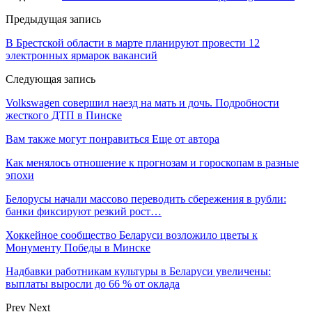
Предыдущая запись
В Брестской области в марте планируют провести 12
электронных ярмарок вакансий
Следующая запись
Volkswagen совершил наезд на мать и дочь. Подробности
жесткого ДТП в Пинске
Вам также могут понравиться
Еще от автора
Как менялось отношение к прогнозам и гороскопам в разные
эпохи
Белорусы начали массово переводить сбережения в рубли:
банки фиксируют резкий рост…
Хоккейное сообщество Беларуси возложило цветы к
Монументу Победы в Минске
Надбавки работникам культуры в Беларуси увеличены:
выплаты выросли до 66 % от оклада
Prev
Next