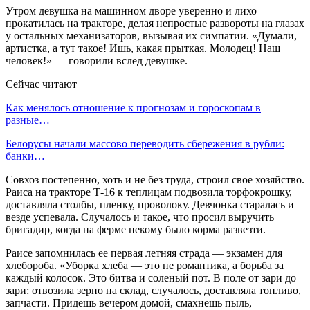
Утром девушка на машинном дворе уверенно и лихо
прокатилась на тракторе, делая непростые развороты на глазах
у остальных механизаторов, вызывая их симпатии. «Думали,
артистка, а тут такое! Ишь, какая прыткая. Молодец! Наш
человек!» — говорили вслед девушке.
Сейчас читают
Как менялось отношение к прогнозам и гороскопам в
разные…
Белорусы начали массово переводить сбережения в рубли:
банки…
Совхоз постепенно, хоть и не без труда, строил свое хозяйство.
Раиса на тракторе Т-16 к теплицам подвозила торфокрошку,
доставляла столбы, пленку, проволоку. Девчонка старалась и
везде успевала. Случалось и такое, что просил выручить
бригадир, когда на ферме некому было корма развезти.
Раисе запомнилась ее первая летняя страда — экзамен для
хлебороба. «Уборка хлеба — это не романтика, а борьба за
каждый колосок. Это битва и соленый пот. В поле от зари до
зари: отвозила зерно на склад, случалось, доставляла топливо,
запчасти. Придешь вечером домой, смахнешь пыль,