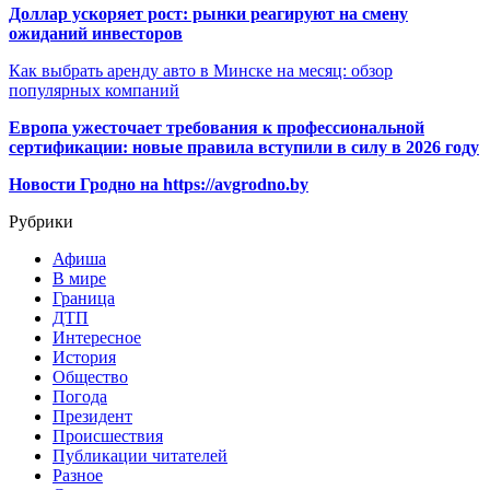
Доллар ускоряет рост: рынки реагируют на смену
ожиданий инвесторов
Как выбрать аренду авто в Минске на месяц: обзор
популярных компаний
Европа ужесточает требования к профессиональной
сертификации: новые правила вступили в силу в 2026 году
Новости Гродно на https://avgrodno.by
Рубрики
Афиша
В мире
Граница
ДТП
Интересное
История
Общество
Погода
Президент
Происшествия
Публикации читателей
Разное