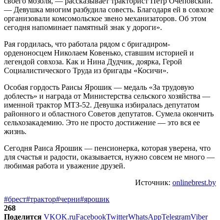
своего мозоля, — рассказывает тракторист Пётр Очеповский.
— Девушка многим разбудила совесть. Благодаря ей в совхозе
организовали комсомольское звено механизаторов. Об этом
сегодня напоминает памятный знак у дороги».
Рая гордилась, что работала рядом с бригадиром-
орденоносцем Николаем Ковенько, ставшим историей и
легендой совхоза. Как и Нина Дудчик, доярка, Герой
Социалистического Труда из бригады «Косичи».
Особая гордость Раисы Ярошик — медаль «За трудовую
доблесть» и награда от Министерства сельского хозяйства —
именной трактор МТЗ-52. Девушка избиралась депутатом
районного и областного Советов депутатов. Сумела окончить
сельхозакадемию. Это не просто достижение — это вся ее
жизнь.
Сегодня Раиса Ярошик — пенсионерка, которая уверена, что
для счастья и радости, оказывается, нужно совсем не много —
любимая работа и уважение друзей.
Источник:
onlinebrest.by
#брест
#трактор
#черни
#ярошик
268
Поделится
VK
OK.ru
Facebook
Twitter
WhatsApp
Telegram
Viber