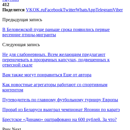
412
Поделится
VK
OK.ru
Facebook
Twitter
WhatsApp
Telegram
Viber
Предыдущая запись
В Беловежской пуще раньше срока появились первые
весенние птицы-мигранты
Следующая запись
Не для слабонервных. Всем желающим предлагают
переночевать в прозрачных капсулах, подвешенных к
отвесной скале
Вам также могут понравиться
Еще от автора
Как новостные агрегаторы работают со спортивным
контентом
Путеводитель по главному футбольному турниру Европы
Прораб из Беларуси выиграл чемпионат Японии по каратэ
Брестское «Динамо» оштрафовано на 600 рублей. За что?
Prev
Next