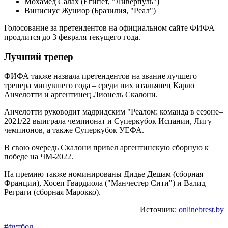
Мохамед Салах (Египет, "Ливерпуль")
Винисиус Жуниор (Бразилия, "Реал")
Голосование за претендентов на официальном сайте ФИФА
продлится до 3 февраля текущего года.
Лучший тренер
ФИФА также назвала претендентов на звание лучшего
тренера минувшего года – среди них итальянец Карло
Анчелотти и аргентинец Лионель Скалони.
Анчелотти руководит мадридским "Реалом: команда в сезоне–
2021/22 выиграла чемпионат и Суперкубок Испании, Лигу
чемпионов, а также Суперкубок УЕФА.
В свою очередь Скалони привел аргентинскую сборную к
победе на ЧМ-2022.
На премию также номинированы Дидье Дешам (сборная
Франции), Хосеп Гвардиола ("Манчестер Сити") и Валид
Реграги (сборная Марокко).
Источник:
onlinebrest.by
#футбол