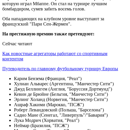
которую играл Мбаппе. Он стал на турнире лучшим
бомбардиром, сумев забить восемь голов.
Оба нападающих на клубном уровне выступают за
французский "Пари Сен-Жермен".
На престижную премию также претендуют:
Сейчас читают
Как новостные агрегаторы работают со спортивным
контентом
Путеводитель по главному футбольному турниру Европы
Карим Бензема (Франция, "Реал")
Хулиан Альварес (Аргентина, "Манчестер Сити")
Джуд Беллингем (Англия, "Боруссия Дортмунд")
Кевин де Брюйне (Бельгия, "Манчестер Сити")
Эрлинг Холанд (Норвегия, "Манчестер Сити")
Ашраф Хакими (Марокко, "ПСЖ")
Роберт Левандовский (Польша, "Барселона")
Садио Мане (Сенегал, "Ливерпуль"/"Бавария")
Лука Модрич (Хорватия, "Реал")
Неймар (Бразилия, "ПСЖ")