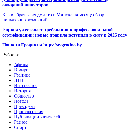
ожиданий инвесторов
Как выбрать аренду авто в Минске на месяц: обзор
популярных компаний
Европа ужесточает требования к профессиональной
сертификации: новые правила вступили в силу в 2026 году
Новости Гродно на https://avgrodno.by
Рубрики
Афиша
В мире
Граница
ДТП
Интересное
История
Общество
Погода
Президент
Происшествия
Публикации читателей
Разное
Спорт