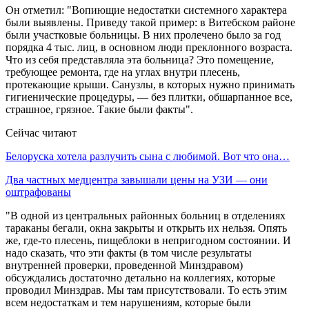
Он отметил: "Вопиющие недостатки системного характера
были выявлены. Приведу такой пример: в Витебском районе
были участковые больницы. В них пролечено было за год
порядка 4 тыс. лиц, в основном люди преклонного возраста.
Что из себя представляла эта больница? Это помещение,
требующее ремонта, где на углах внутри плесень,
протекающие крыши. Санузлы, в которых нужно принимать
гигиенические процедуры, — без плитки, обшарпанное все,
страшное, грязное. Такие были факты".
Сейчас читают
Белоруска хотела разлучить сына с любимой. Вот что она…
Два частных медцентра завышали цены на УЗИ — они
оштрафованы
"В одной из центральных районных больниц в отделениях
тараканы бегали, окна закрыты и открыть их нельзя. Опять
же, где-то плесень, пищеблоки в непригодном состоянии. И
надо сказать, что эти факты (в том числе результаты
внутренней проверки, проведенной Минздравом)
обсуждались достаточно детально на коллегиях, которые
проводил Минздрав. Мы там присутствовали. То есть этим
всем недостаткам и тем нарушениям, которые были