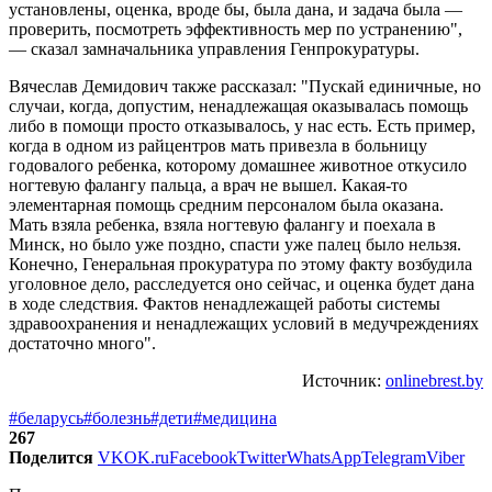
установлены, оценка, вроде бы, была дана, и задача была —
проверить, посмотреть эффективность мер по устранению",
— сказал замначальника управления Генпрокуратуры.
Вячеслав Демидович также рассказал: "Пускай единичные, но
случаи, когда, допустим, ненадлежащая оказывалась помощь
либо в помощи просто отказывалось, у нас есть. Есть пример,
когда в одном из райцентров мать привезла в больницу
годовалого ребенка, которому домашнее животное откусило
ногтевую фалангу пальца, а врач не вышел. Какая-то
элементарная помощь средним персоналом была оказана.
Мать взяла ребенка, взяла ногтевую фалангу и поехала в
Минск, но было уже поздно, спасти уже палец было нельзя.
Конечно, Генеральная прокуратура по этому факту возбудила
уголовное дело, расследуется оно сейчас, и оценка будет дана
в ходе следствия. Фактов ненадлежащей работы системы
здравоохранения и ненадлежащих условий в медучреждениях
достаточно много".
Источник:
onlinebrest.by
#беларусь
#болезнь
#дети
#медицина
267
Поделится
VK
OK.ru
Facebook
Twitter
WhatsApp
Telegram
Viber