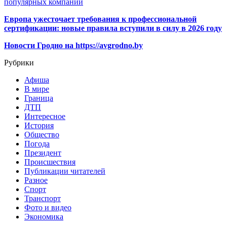
популярных компаний
Европа ужесточает требования к профессиональной
сертификации: новые правила вступили в силу в 2026 году
Новости Гродно на https://avgrodno.by
Рубрики
Афиша
В мире
Граница
ДТП
Интересное
История
Общество
Погода
Президент
Происшествия
Публикации читателей
Разное
Спорт
Транспорт
Фото и видео
Экономика