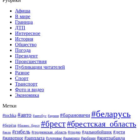
Рубрики
Афиша
В мире
Граница
ДТП
Интересное
История
Общество
Погода
Президент
Происшествия
Публикации читателей
Разное
Спорт
Транспорт
Фото и видео
Экономика
Метки
#беларусь
#авто
#барановичи
#tochka
#автобус
#армия
#брест
#брестская_область
#берёза
#бизнес_брест
#гибель
#дети
#дальнобойщик
#гродно
#вело
#гродненская_область
#зарплата
#животное
#контрабанда
#каменец
#кобрин
#здоровье