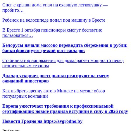
Снег с крыши дома упал на ехавшую легковушку —
пробито…
Ребенок на велосипеде попал под машину в Бресте
В Бресте 1 октября пенсионеры смогут бесплатно
пользоваться…
Белорусы начали массово переводить сбережения в рубли:
банки фиксируют резкий рост вкладов
Стабилизатор напряжения для дома: расчёт мощности перед
отопительным сезоном
Доллар ускоряет рост: рынки реагируют на смену
ожиданий инвесторов
Как выбрать аренду авто в Минске на месяц: обзор
популярных компаний
Европа ужесточает требования к профессиональной
сертификации: новые правила вступили в силу в 2026 году
Новости Гродно на https://avgrodno.by