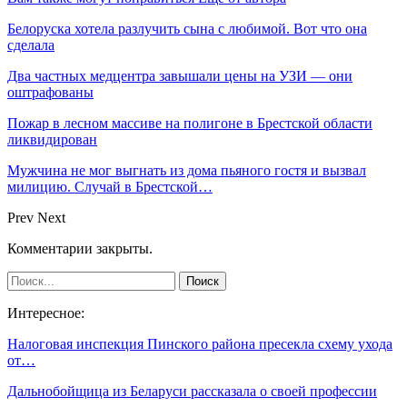
Белоруска хотела разлучить сына с любимой. Вот что она
сделала
Два частных медцентра завышали цены на УЗИ — они
оштрафованы
Пожар в лесном массиве на полигоне в Брестской области
ликвидирован
Мужчина не мог выгнать из дома пьяного гостя и вызвал
милицию. Случай в Брестской…
Prev
Next
Комментарии закрыты.
Интересное:
Налоговая инспекция Пинского района пресекла схему ухода
от…
Дальнобойщица из Беларуси рассказала о своей профессии