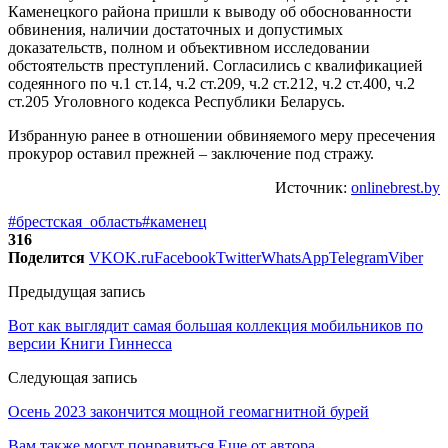
Каменецкого района пришли к выводу об обоснованности
обвинения, наличии достаточных и допустимых
доказательств, полном и объективном исследовании
обстоятельств преступлений. Согласились с квалификацией
содеянного по ч.1 ст.14, ч.2 ст.209, ч.2 ст.212, ч.2 ст.400, ч.2
ст.205 Уголовного кодекса Республики Беларусь.
Избранную ранее в отношении обвиняемого меру пресечения
прокурор оставил прежней – заключение под стражу.
Источник:
onlinebrest.by
#брестская_область
#каменец
316
Поделится
VK
OK.ru
Facebook
Twitter
WhatsApp
Telegram
Viber
Предыдущая запись
Вот как выглядит самая большая коллекция мобильников по
версии Книги Гиннесса
Следующая запись
Осень 2023 закончится мощной геомагнитной бурей
Вам также могут понравиться
Еще от автора