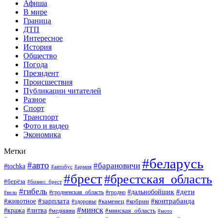
Афиша
В мире
Граница
ДТП
Интересное
История
Общество
Погода
Президент
Происшествия
Публикации читателей
Разное
Спорт
Транспорт
Фото и видео
Экономика
Метки
#беларусь
#авто
#барановичи
#tochka
#автобус
#армия
#брест
#брестская_область
#берёза
#бизнес_брест
#гибель
#дети
#дальнобойщик
#гродно
#вело
#гродненская_область
#зарплата
#животное
#контрабанда
#каменец
#кобрин
#здоровье
#минск
#кража
#литва
#минская_область
#медицина
#мото