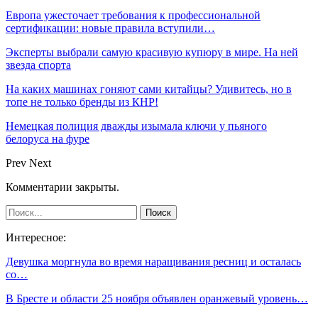
Европа ужесточает требования к профессиональной
сертификации: новые правила вступили…
Эксперты выбрали самую красивую купюру в мире. На ней
звезда спорта
На каких машинах гоняют сами китайцы? Удивитесь, но в
топе не только бренды из КНР!
Немецкая полиция дважды изымала ключи у пьяного
белоруса на фуре
Prev
Next
Комментарии закрыты.
Интересное:
Девушка моргнула во время наращивания ресниц и осталась
со…
В Бресте и области 25 ноября объявлен оранжевый уровень…