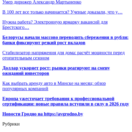
Умер дирижер Александр Мартыненко
В 100 лет все только начинается? Ученые доказали, что у…
Нужна работа? Электронную ярмарку вакансий для
Брестского…
Белорусы начали массово переводить сбережения в рубли:
банки фиксируют резкий рост вкладов
Стабилизатор напряжения для дома: расчёт мощности перед
отопительным сезоном
Доллар ускоряет рост: рынки реагируют на смену
ожиданий инвесторов
Как выбрать аренду авто в Минске на месяц: обзор
популярных компаний
Европа ужесточает требования к профессиональной
сертификации: новые правила вступили в силу в 2026 году
Новости Гродно на https://avgrodno.by
Рубрики