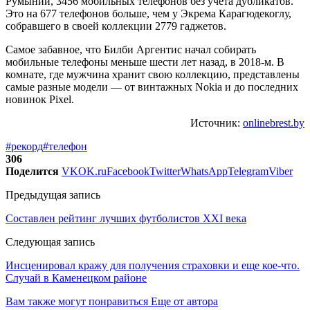
Румынии, 3456 мобильных телефонов без учета дубликатов.
Это на 677 телефонов больше, чем у Экрема Карагюдекоглу,
собравшего в своей коллекции 2779 гаджетов.
Самое забавное, что Билби Аргентис начал собирать
мобильные телефоны меньше шести лет назад, в 2018-м. В
комнате, где мужчина хранит свою коллекцию, представлены
самые разные модели — от винтажных Nokia и до последних
новинок Pixel.
Источник:
onlinebrest.by
#рекорд
#телефон
306
Поделится
VK
OK.ru
Facebook
Twitter
WhatsApp
Telegram
Viber
Предыдущая запись
Составлен рейтинг лучших футболистов XXI века
Следующая запись
Инсценировал кражу для получения страховки и еще кое-что.
Случай в Каменецком районе
Вам также могут понравиться
Еще от автора