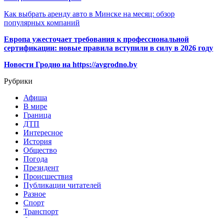
Как выбрать аренду авто в Минске на месяц: обзор
популярных компаний
Европа ужесточает требования к профессиональной
сертификации: новые правила вступили в силу в 2026 году
Новости Гродно на https://avgrodno.by
Рубрики
Афиша
В мире
Граница
ДТП
Интересное
История
Общество
Погода
Президент
Происшествия
Публикации читателей
Разное
Спорт
Транспорт