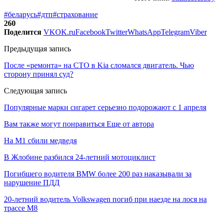
#беларусь
#дтп
#страхование
260
Поделится
VK
OK.ru
Facebook
Twitter
WhatsApp
Telegram
Viber
Предыдущая запись
После «ремонта» на СТО в Kia сломался двигатель. Чью
сторону принял суд?
Следующая запись
Популярные марки сигарет серьезно подорожают с 1 апреля
Вам также могут понравиться
Еще от автора
На М1 сбили медведя
В Жлобине разбился 24-летний мотоциклист
Погибшего водителя BMW более 200 раз наказывали за
нарушение ПДД
20-летний водитель Volkswagen погиб при наезде на лося на
трассе М8