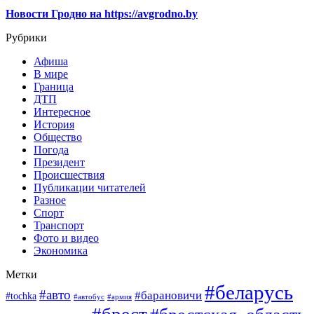
Новости Гродно на https://avgrodno.by
Рубрики
Афиша
В мире
Граница
ДТП
Интересное
История
Общество
Погода
Президент
Происшествия
Публикации читателей
Разное
Спорт
Транспорт
Фото и видео
Экономика
Метки
#беларусь
#авто
#барановичи
#tochka
#автобус
#армия