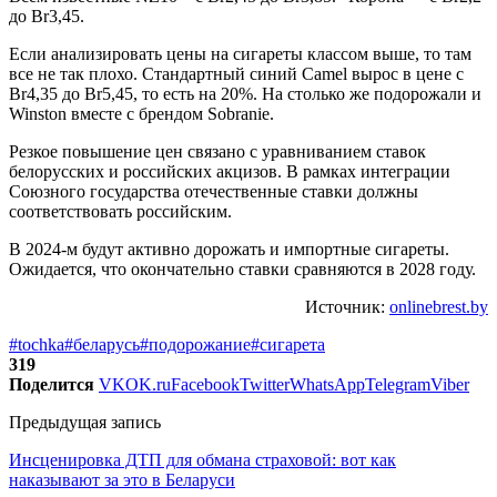
до Br3,45.
Если анализировать цены на сигареты классом выше, то там
все не так плохо. Стандартный синий Camel вырос в цене с
Br4,35 до Br5,45, то есть на 20%. На столько же подорожали и
Winston вместе с брендом Sobranie.
Резкое повышение цен связано с уравниванием ставок
белорусских и российских акцизов. В рамках интеграции
Союзного государства отечественные ставки должны
соответствовать российским.
В 2024-м будут активно дорожать и импортные сигареты.
Ожидается, что окончательно ставки сравняются в 2028 году.
Источник:
onlinebrest.by
#tochka
#беларусь
#подорожание
#сигарета
319
Поделится
VK
OK.ru
Facebook
Twitter
WhatsApp
Telegram
Viber
Предыдущая запись
Инсценировка ДТП для обмана страховой: вот как
наказывают за это в Беларуси