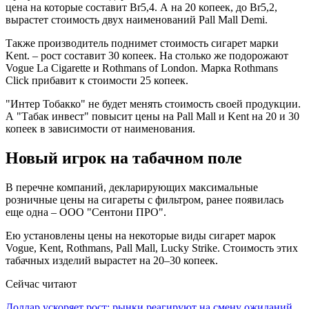
цена на которые составит Br5,4. А на 20 копеек, до Br5,2,
вырастет стоимость двух наименований Pall Mall Demi.
Также производитель поднимет стоимость сигарет марки
Kent. – рост составит 30 копеек. На столько же подорожают
Vogue La Cigarette и Rothmans of London. Марка Rothmans
Click прибавит к стоимости 25 копеек.
"Интер Тобакко" не будет менять стоимость своей продукции.
А "Табак инвест" повысит цены на Pall Mall и Kent на 20 и 30
копеек в зависимости от наименования.
Новый игрок на табачном поле
В перечне компаний, декларирующих максимальные
розничные цены на сигареты с фильтром, ранее появилась
еще одна – ООО "Сентони ПРО".
Ею установлены цены на некоторые виды сигарет марок
Vogue, Kent, Rothmans, Pall Mall, Lucky Strike. Стоимость этих
табачных изделий вырастет на 20–30 копеек.
Сейчас читают
Доллар ускоряет рост: рынки реагируют на смену ожиданий…