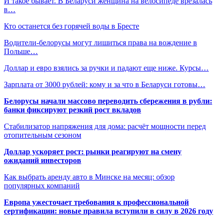
И такое бывает. В Беларуси женщина на велосипеде врезалась
в…
Кто останется без горячей воды в Бресте
Водители-белорусы могут лишиться права на вождение в
Польше…
Доллар и евро взялись за ручки и падают еще ниже. Курсы…
Зарплата от 3000 рублей: кому и за что в Беларуси готовы…
Белорусы начали массово переводить сбережения в рубли:
банки фиксируют резкий рост вкладов
Стабилизатор напряжения для дома: расчёт мощности перед
отопительным сезоном
Доллар ускоряет рост: рынки реагируют на смену
ожиданий инвесторов
Как выбрать аренду авто в Минске на месяц: обзор
популярных компаний
Европа ужесточает требования к профессиональной
сертификации: новые правила вступили в силу в 2026 году