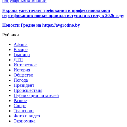
популярных компаний
Европа ужесточает требования к профессиональной
сертификации: новые правила вступили в силу в 2026 году
Новости Гродно на https://avgrodno.by
Рубрики
Афиша
В мире
Граница
ДТП
Интересное
История
Общество
Погода
Президент
Происшествия
Публикации читателей
Разное
Спорт
Транспорт
Фото и видео
Экономика