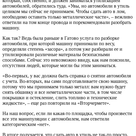
который, собственно, и должен заниматься утилизацией
автомобилей, обратились туда. «Увы, но автомобили в утиль
целиком мы сейчас не принимаем. Чтобы сдать авто в лом,
необходимо оставить только металлические части», – вежливо
ответили на том конце провода и порекомендовали разобрать
машину.
Как так? Ведь была раньше в Гатово услуга по разборке
автомобиля, при которой машину принимали по весу,
определяли степень «засора», а потом уже разбирали ее и
утилизировали различные материалы безопасными
способами. Сейчас это невозможно ввиду, как нам пояснили,
отсутствия людей, которые могли бы этим заниматься.
«Во-первых, у вас должна быть справка о снятии автомобиля
с учета. Во-вторых, вы сами подготавливаете свою машину,
потому что мы принимаем только металл: вам нужно будет
снять обшивку и все неметаллические части, в том числе
покрышки и остекление, слить топливо и технические
жидкости», – еще раз повторили на «Вторчермете».
На наш вопрос, если ли какая-то площадка, чтобы произвести
все эти манипуляции с автомобилем, нам ответили
категорическим «нет».
В итоге получается, что сдать авто в утиль не так-то просто,