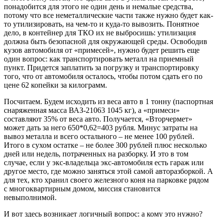
понадобится для этого не один день и немалые средства,
потому что все неметаллические части также нужно будет как-
то утилизировать, на чем-то и куда-то вывозить. Понятное
дело, в контейнер для ТКО их не выбросишь: утилизация
должна быть безопасной для окружающей среды. Освободив
кузов автомобиля от «примесей», нужно будет решить еще
один вопрос: как транспортировать металл на приемный
пункт. Придется заплатить за погрузку и транспортировку
того, что от автомобиля осталось, чтобы потом сдать его по
цене 62 копейки за килограмм.
Посчитаем. Будем исходить из веса авто в 1 тонну (паспортная
снаряженная масса ВАЗ-21063 1045 кг), а «примеси»
составляют 35% от веса авто. Получается, «Вторчермет»
может дать за него 650*0,62=403 рубля. Минус затраты на
вывоз металла и всего остального – не менее 100 рублей.
Итого в сухом остатке – не более 300 рублей плюс несколько
дней или недель, потраченных на разборку. И это в том
случае, если у экс-владельца экс-автомобиля есть гараж или
другое место, где можно заняться этой самой авторазборкой. А
для тех, кто хранил своего железного коня на парковке рядом
с многоквартирным домом, миссия становится
невыполнимой.
И вот здесь возникает логичный вопрос: а кому это нужно?