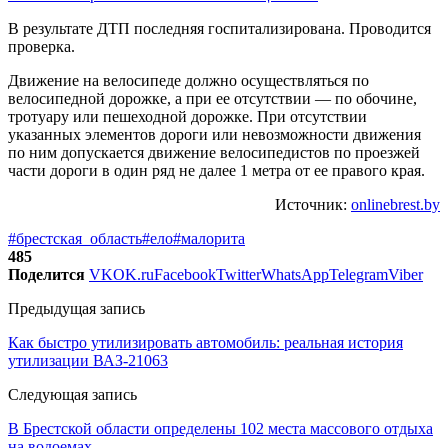
В результате ДТП последняя госпитализирована. Проводится
проверка.
Движение на велосипеде должно осуществляться по
велосипедной дорожке, а при ее отсутствии — по обочине,
тротуару или пешеходной дорожке. При отсутствии
указанных элементов дороги или невозможности движения
по ним допускается движение велосипедистов по проезжей
части дороги в один ряд не далее 1 метра от ее правого края.
Источник:
onlinebrest.by
#брестская_область
#ело
#малорита
485
Поделится
VK
OK.ru
Facebook
Twitter
WhatsApp
Telegram
Viber
Предыдущая запись
Как быстро утилизировать автомобиль: реальная история
утилизации ВАЗ-21063
Следующая запись
В Брестской области определены 102 места массового отдыха
на водоемах