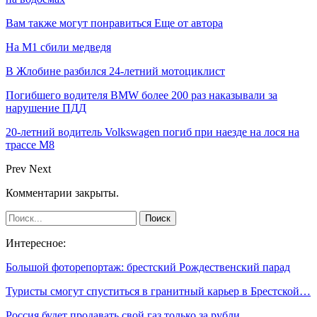
Вам также могут понравиться
Еще от автора
На М1 сбили медведя
В Жлобине разбился 24-летний мотоциклист
Погибшего водителя BMW более 200 раз наказывали за
нарушение ПДД
20-летний водитель Volkswagen погиб при наезде на лося на
трассе М8
Prev
Next
Комментарии закрыты.
Интересное:
Большой фоторепортаж: брестский Рождественский парад
Туристы смогут спуститься в гранитный карьер в Брестской…
Россия будет продавать свой газ только за рубли