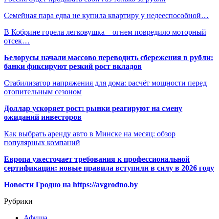
Семейная пара едва не купила квартиру у недееспособной…
В Кобрине горела легковушка – огнем повредило моторный
отсек…
Белорусы начали массово переводить сбережения в рубли:
банки фиксируют резкий рост вкладов
Стабилизатор напряжения для дома: расчёт мощности перед
отопительным сезоном
Доллар ускоряет рост: рынки реагируют на смену
ожиданий инвесторов
Как выбрать аренду авто в Минске на месяц: обзор
популярных компаний
Европа ужесточает требования к профессиональной
сертификации: новые правила вступили в силу в 2026 году
Новости Гродно на https://avgrodno.by
Рубрики
Афиша