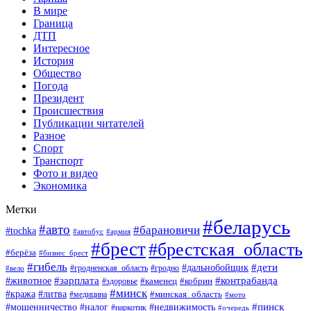
В мире
Граница
ДТП
Интересное
История
Общество
Погода
Президент
Происшествия
Публикации читателей
Разное
Спорт
Транспорт
Фото и видео
Экономика
Метки
#беларусь
#авто
#барановичи
#tochka
#автобус
#армия
#брест
#брестская_область
#берёза
#бизнес_брест
#гибель
#дети
#дальнобойщик
#гродно
#вело
#гродненская_область
#зарплата
#животное
#контрабанда
#каменец
#кобрин
#здоровье
#минск
#кража
#литва
#минская_область
#медицина
#мото
#мошенничество
#недвижимость
#пинск
#налог
#наркотик
#очередь