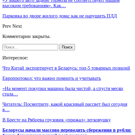
«У вашего авто задние тормоза не соответствуют нашим
высоким требованиям». Как…
Парковка во дворе жилого дома: как не нарушить ПДД
Prev
Next
Комментарии закрыты.
Интересное:
Что Китай экспортирует в Беларусь: топ-5 товарных позиций
Европротокол: что важно помнить и учитывать
«На момент покупки машина была чистой, а спустя месяц
стала…
Читатель: Посмотрите, какой красивый рассвет был сегодня
в…
В Бресте на Рябцева грузовик «прижал» легковушку
Белорусы начали массово переводить сбережения в рубли: