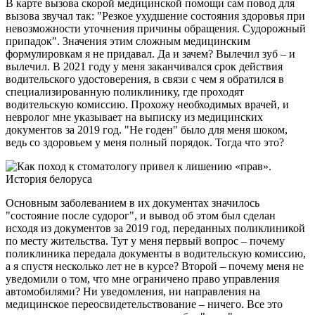
В карте вызова скорой медицинской помощи сам повод для
вызова звучал так: "Резкое ухудшение состояния здоровья при
невозможности уточнения причины обращения. Судорожный
припадок". Значения этим сложным медицинским
формулировкам я не придавал. Да и зачем? Вылечил зуб – и
вылечил. В 2021 году у меня заканчивался срок действия
водительского удостоверения, в связи с чем я обратился в
специализированную поликлинику, где проходят
водительскую комиссию. Прохожу необходимых врачей, и
невролог мне указывает на выписку из медицинских
документов за 2019 год. "Не годен" было для меня шоком,
ведь со здоровьем у меня полный порядок. Тогда что это?
Основным заболеванием в их документах значилось
"состояние после судорог", и вывод об этом был сделан
исходя из документов за 2019 год, переданных поликлиникой
по месту жительства. Тут у меня первый вопрос – почему
поликлиника передала документы в водительскую комиссию,
а я спустя несколько лет не в курсе? Второй – почему меня не
уведомили о том, что мне ограничено право управления
автомобилями? Ни уведомления, ни направления на
медицинское переосвидетельствование – ничего. Все это