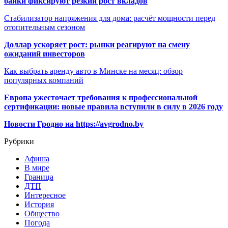
банки фиксируют резкий рост вкладов
Стабилизатор напряжения для дома: расчёт мощности перед
отопительным сезоном
Доллар ускоряет рост: рынки реагируют на смену
ожиданий инвесторов
Как выбрать аренду авто в Минске на месяц: обзор
популярных компаний
Европа ужесточает требования к профессиональной
сертификации: новые правила вступили в силу в 2026 году
Новости Гродно на https://avgrodno.by
Рубрики
Афиша
В мире
Граница
ДТП
Интересное
История
Общество
Погода