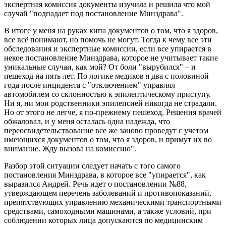
экспертная комиссия документы изучила и решила что мой
случай "подпадает под постановление Минздрава".
В итоге у меня на руках кипа документов о том, что я здоров,
все всё понимают, но помочь не могут. Тогда к чему все эти
обследования и экспертные комиссии, если все упирается в
некое постановление Минздрава, которое не учитывает такие
уникальные случаи, как мой? От боли "вырубился" – и
пешеход на пять лет. По логике медиков я два с половиной
года после инцидента с "отключением" управлял
автомобилем со склонностью к эпилептическому приступу.
Ни я, ни мои родственники эпилепсией никогда не страдали.
Но от этого не легче, я по-прежнему пешеход. Решения врачей
обжаловал, и у меня осталась одна надежда, что
переосвидетельствование все же заново проведут с учетом
имеющихся документов о том, что я здоров, и примут их во
внимание. Жду вызова на комиссию".
Разбор этой ситуации следует начать с того самого
постановления Минздрава, в которое все "упирается", как
выразился Андрей. Речь идет о постановлении №88,
утверждающем перечень заболеваний и противопоказаний,
препятствующих управлению механическими транспортными
средствами, самоходными машинами, а также условий, при
соблюдении которых лица допускаются по медицинским