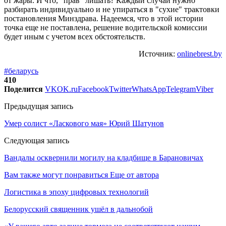
от жары. И что, "прав" лишать? Каждый случай нужно
разбирать индивидуально и не упираться в "сухие" трактовки
постановления Минздрава. Надеемся, что в этой истории
точка еще не поставлена, решение водительской комиссии
будет иным с учетом всех обстоятельств.
Источник:
onlinebrest.by
#беларусь
410
Поделится
VK
OK.ru
Facebook
Twitter
WhatsApp
Telegram
Viber
Предыдущая запись
Умер солист «Ласкового мая» Юрий Шатунов
Следующая запись
Вандалы осквернили могилу на кладбище в Барановичах
Вам также могут понравиться
Еще от автора
Логистика в эпоху цифровых технологий
Белорусский священник ушёл в дальнобой