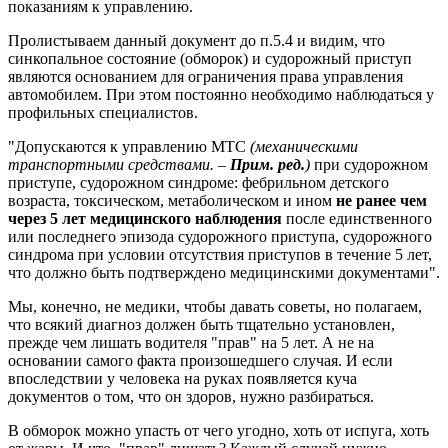
показаниям к управлению.
Пролистываем данный документ до п.5.4 и видим, что
синкопальное состояние (обморок) и судорожный приступ
являются основанием для ограничения права управления
автомобилем. При этом постоянно необходимо наблюдаться у
профильных специалистов.
"Допускаются к управлению МТС
(механическими
транспортными средствами. –
Прим. ред.
)
при судорожном
приступе, судорожном синдроме: фебрильном детского
возраста, токсическом, метаболическом и ином
не ранее чем
через 5 лет медицинского наблюдения
после единственного
или последнего эпизода судорожного приступа, судорожного
синдрома при условии отсутствия приступов в течение 5 лет,
что должно быть подтверждено медицинскими документами".
Мы, конечно, не медики, чтобы давать советы, но полагаем,
что всякий диагноз должен быть тщательно установлен,
прежде чем лишать водителя "прав" на 5 лет. А не на
основании самого факта произошедшего случая. И если
впоследствии у человека на руках появляется куча
документов о том, что он здоров, нужно разбираться.
В обморок можно упасть от чего угодно, хоть от испуга, хоть