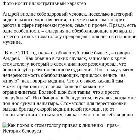
Фото носит иллюстративный характер
Андрей вполне себе здоровый человек, несколько категорий
водительского удостоверения, что уже о многом говорит,
работа в сфере перевозки грузов, семья и прочее. Правда, есть
одна особенность – аллергия на обезболивающие препараты,
отчего поход к стоматологу превращался для него в сплошное
мучение.
"В мае 2019 года как-то заболел зуб, такое бывает, – говорит
Андрей. – Как обычно в таких случаях, записался к врачу-
стоматологу, который в своем диагнозе резюмировал, что
больной зуб требует лечения без удаления. Поскольку у меня
непереносимость обезболивающих, пришлось лечить "на
живую", как говорят медики. Что это такое, каждый сам
может представить, словом "больно" можно не
ограничиваться. Болевой шок был таким, что я просто
"вырубился". Но обморок не был долгим, очухался, когда мне
под нос сунули нашатырь. Стоматолог для перестраховки
вызвал бригаду скорой медицинской помощи, но от
госпитализации я отказался, так как чувствовал себя хорошо.