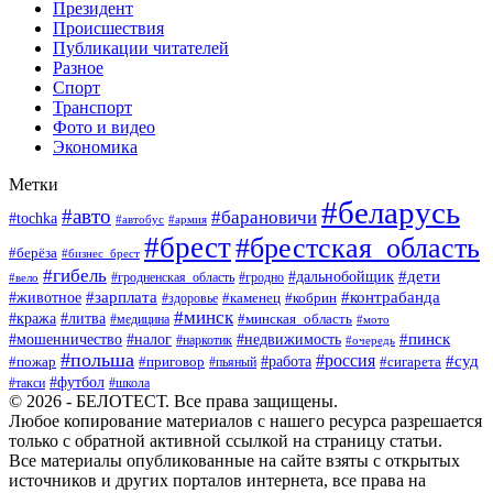
Президент
Происшествия
Публикации читателей
Разное
Спорт
Транспорт
Фото и видео
Экономика
Метки
#беларусь
#авто
#барановичи
#tochka
#автобус
#армия
#брест
#брестская_область
#берёза
#бизнес_брест
#гибель
#дети
#дальнобойщик
#гродно
#вело
#гродненская_область
#зарплата
#животное
#контрабанда
#каменец
#кобрин
#здоровье
#минск
#кража
#литва
#минская_область
#медицина
#мото
#мошенничество
#недвижимость
#пинск
#налог
#наркотик
#очередь
#польша
#россия
#работа
#суд
#пожар
#приговор
#пьяный
#сигарета
#футбол
#школа
#такси
© 2026 - БЕЛОТЕСТ. Все права защищены.
Любое копирование материалов с нашего ресурса разрешается
только с обратной активной ссылкой на страницу статьи.
Все материалы опубликованные на сайте взяты с открытых
источников и других порталов интернета, все права на