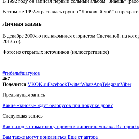
В 1992 году он записал первый сольный альбом "Знаешь" (рабо
В этом же 1992-м распалась группа "Ласковый май" и прекрати
Личная жизнь
В декабре 2000-го познакомился с юристом Светланой, на котор
2013-го).
Фото: из открытых источников (иллюстративное)
#гибель
#шатунов
467
Поделится
VK
OK.ru
Facebook
Twitter
WhatsApp
Telegram
Viber
Предыдущая запись
Какие «занозы» ждут белорусов при покупке дров?
Следующая запись
Как поход к стоматологу привел к лишению «прав». История б
Вам также могут понравиться
Еще от автора