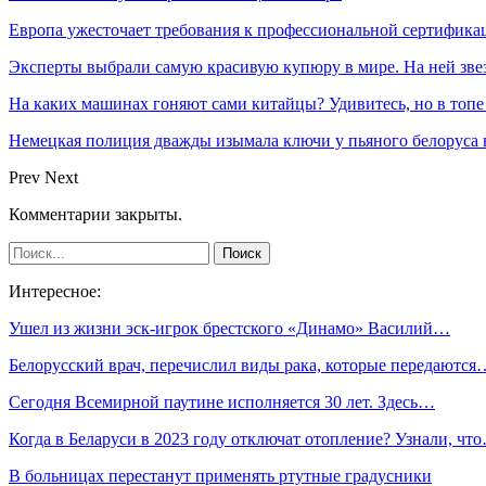
Европа ужесточает требования к профессиональной сертифик
Эксперты выбрали самую красивую купюру в мире. На ней звез
На каких машинах гоняют сами китайцы? Удивитесь, но в топе
Немецкая полиция дважды изымала ключи у пьяного белоруса 
Prev
Next
Комментарии закрыты.
Интересное:
Ушел из жизни эск-игрок брестского «Динамо» Василий…
Белорусский врач, перечислил виды рака, которые передаются
Сегодня Всемирной паутине исполняется 30 лет. Здесь…
Когда в Беларуси в 2023 году отключат отопление? Узнали, чт
В больницах перестанут применять ртутные градусники