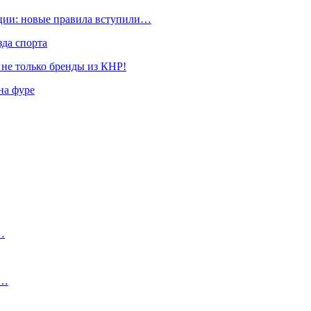
ации: новые правила вступили…
да спорта
 не только бренды из КНР!
на фуре
…
о…