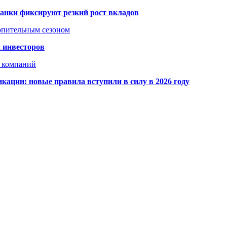
банки фиксируют резкий рост вкладов
топительным сезоном
 инвесторов
х компаний
кации: новые правила вступили в силу в 2026 году