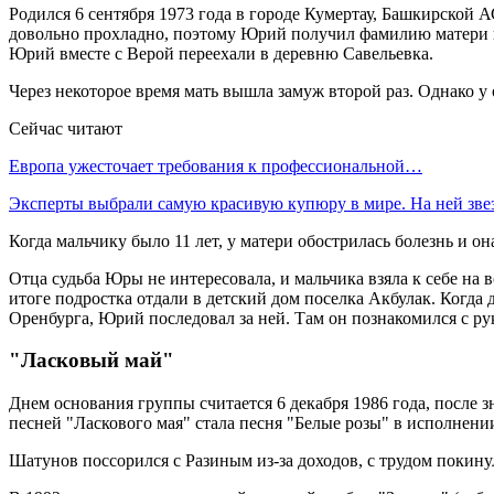
Родился 6 сентября 1973 года в городе Кумертау, Башкирской 
довольно прохладно, поэтому Юрий получил фамилию матери и д
Юрий вместе с Верой переехали в деревню Савельевка.
Через некоторое время мать вышла замуж второй раз. Однако у 
Сейчас читают
Европа ужесточает требования к профессиональной…
Эксперты выбрали самую красивую купюру в мире. На ней зв
Когда мальчику было 11 лет, у матери обострилась болезнь и о
Отца судьба Юры не интересовала, и мальчика взяла к себе на
итоге подростка отдали в детский дом поселка Акбулак. Когда 
Оренбурга, Юрий последовал за ней. Там он познакомился с р
"Ласковый май"
Днем основания группы считается 6 декабря 1986 года, после
песней "Ласкового мая" стала песня "Белые розы" в исполнен
Шатунов поссорился с Разиным из-за доходов, с трудом покин