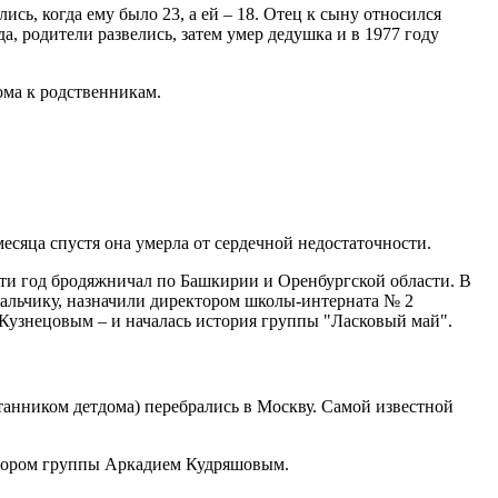
сь, когда ему было 23, а ей – 18. Отец к сыну относился
, родители развелись, затем умер дедушка и в 1977 году
ома к родственникам.
месяца спустя она умерла от сердечной недостаточности.
очти год бродяжничал по Башкирии и Оренбургской области. В
к мальчику, назначили директором школы-интерната № 2
 Кузнецовым – и началась история группы "Ласковый май".
танником детдома) перебрались в Москву. Самой известной
ратором группы Аркадием Кудряшовым.