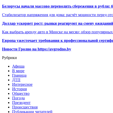
Белорусы начали массово переводить сбережения в рубли: 
Стабилизатор напряжения для дома: расчёт мощности перед о
Доллар ускоряет рост: рынки реагируют на смену ожиданий
Как выбрать аренду авто в Минске на месяц: обзор популярны
Европа ужесточает требования к профессиональной сертифи
Новости Гродно на https://avgrodno.by
Рубрики
Афиша
В мире
Граница
ДТП
Интересное
История
Общество
Погода
Президент
Происшествия
Публикации читателей