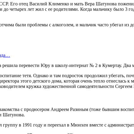
АССР. Его отец Василий Клименко и мать Вера Шатунова поженили
о четырех лет жил с ее родителями. Когда мальчику было 3 года
отчима были проблемы с алкоголем, и мальчик часто убегал из д
езда…
на решила перевести Юру в школу-интернат № 2 в Кумертау. Два 
 воспитание тетя. Однако и там подросток продолжил убегать, п
директора этого детского дома, которая очень тепло отнеслась 
уководителем кружка художественной самодеятельности Сергеем
 знакомства с продюсером Андреем Разиным (тоже бывшим воспи
ии Шатунова.
ул группу в 1991 году и переехал в Мюнхен вместе с админист