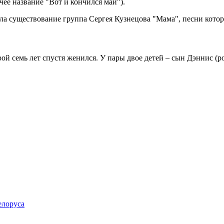
чее название "Вот и кончился май").
ла существование группа Сергея Кузнецова "Мама", песни которо
ой семь лет спустя женился. У пары двое детей – сын Дэннис (ро
елоруса