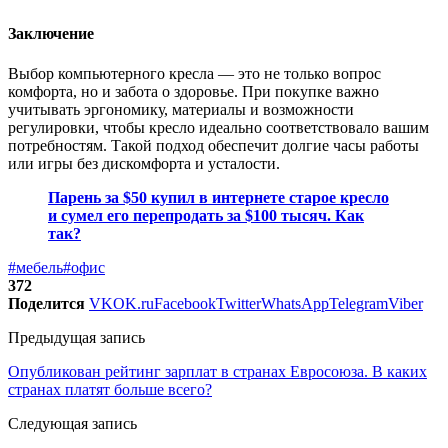
Заключение
Выбор компьютерного кресла — это не только вопрос
комфорта, но и забота о здоровье. При покупке важно
учитывать эргономику, материалы и возможности
регулировки, чтобы кресло идеально соответствовало вашим
потребностям. Такой подход обеспечит долгие часы работы
или игры без дискомфорта и усталости.
Парень за $50 купил в интернете старое кресло
и сумел его перепродать за $100 тысяч. Как
так?
#мебель
#офис
372
Поделится
VK
OK.ru
Facebook
Twitter
WhatsApp
Telegram
Viber
Предыдущая запись
Опубликован рейтинг зарплат в странах Евросоюза. В каких
странах платят больше всего?
Следующая запись