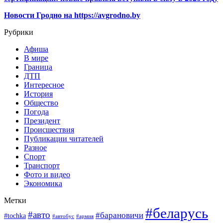
Новости Гродно на https://avgrodno.by
Рубрики
Афиша
В мире
Граница
ДТП
Интересное
История
Общество
Погода
Президент
Происшествия
Публикации читателей
Разное
Спорт
Транспорт
Фото и видео
Экономика
Метки
#беларусь
#авто
#барановичи
#tochka
#автобус
#армия