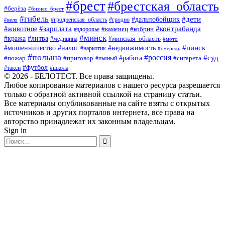
#брест
#брестская_область
#берёза
#бизнес_брест
#гибель
#дети
#дальнобойщик
#гродно
#вело
#гродненская_область
#зарплата
#животное
#контрабанда
#каменец
#кобрин
#здоровье
#минск
#кража
#литва
#минская_область
#медицина
#мото
#мошенничество
#недвижимость
#пинск
#налог
#наркотик
#очередь
#польша
#россия
#работа
#суд
#пожар
#приговор
#пьяный
#сигарета
#футбол
#школа
#такси
© 2026 - БЕЛОТЕСТ. Все права защищены.
Любое копирование материалов с нашего ресурса разрешается
только с обратной активной ссылкой на страницу статьи.
Все материалы опубликованные на сайте взяты с открытых
источников и других порталов интернета, все права на
авторство принадлежат их законным владельцам.
Sign in