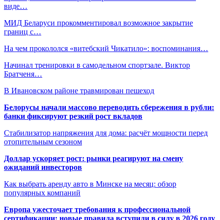
виде…
МИД Беларуси прокомментировал возможное закрытие
границ с…
На чем прокололся «витебский Чикатило»: воспоминания…
Начинал тренировки в самодельном спортзале. Виктор
Братченя…
В Ивановском районе травмирован пешеход
Белорусы начали массово переводить сбережения в рубли:
банки фиксируют резкий рост вкладов
Стабилизатор напряжения для дома: расчёт мощности перед
отопительным сезоном
Доллар ускоряет рост: рынки реагируют на смену
ожиданий инвесторов
Как выбрать аренду авто в Минске на месяц: обзор
популярных компаний
Европа ужесточает требования к профессиональной
сертификации: новые правила вступили в силу в 2026 году