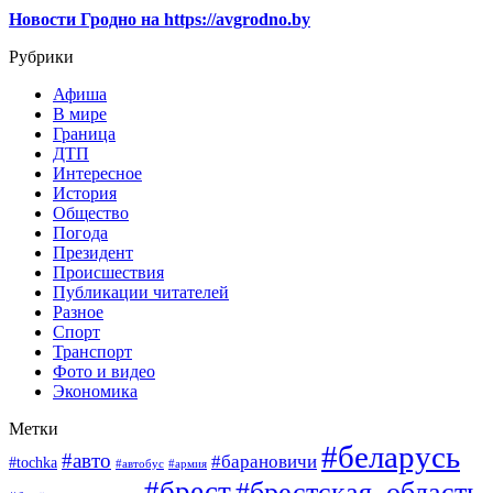
Новости Гродно на https://avgrodno.by
Рубрики
Афиша
В мире
Граница
ДТП
Интересное
История
Общество
Погода
Президент
Происшествия
Публикации читателей
Разное
Спорт
Транспорт
Фото и видео
Экономика
Метки
#беларусь
#авто
#барановичи
#tochka
#автобус
#армия
#брест
#брестская_область