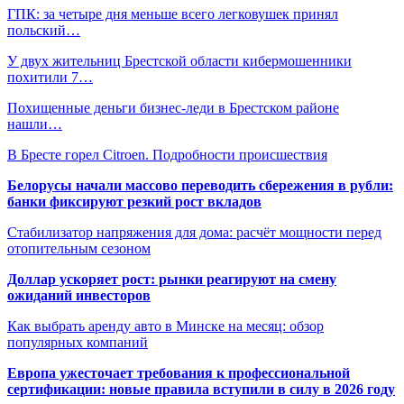
ГПК: за четыре дня меньше всего легковушек принял
польский…
У двух жительниц Брестской области кибермошенники
похитили 7…
Похищенные деньги бизнес-леди в Брестском районе
нашли…
В Бресте горел Citroen. Подробности происшествия
Белорусы начали массово переводить сбережения в рубли:
банки фиксируют резкий рост вкладов
Стабилизатор напряжения для дома: расчёт мощности перед
отопительным сезоном
Доллар ускоряет рост: рынки реагируют на смену
ожиданий инвесторов
Как выбрать аренду авто в Минске на месяц: обзор
популярных компаний
Европа ужесточает требования к профессиональной
сертификации: новые правила вступили в силу в 2026 году