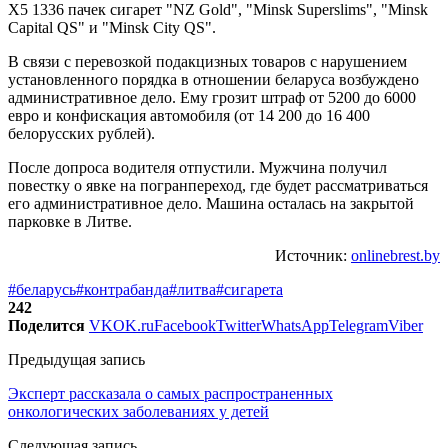
X5 1336 пачек сигарет "NZ Gold", "Minsk Superslims", "Minsk
Capital QS" и "Minsk City QS".
В связи с перевозкой подакцизных товаров с нарушением
установленного порядка в отношении беларуса возбуждено
административное дело. Ему грозит штраф от 5200 до 6000
евро и конфискация автомобиля (от 14 200 до 16 400
белорусских рублей).
После допроса водителя отпустили. Мужчина получил
повестку о явке на погранпереход, где будет рассматриваться
его административное дело. Машина осталась на закрытой
парковке в Литве.
Источник:
onlinebrest.by
#беларусь
#контрабанда
#литва
#сигарета
242
Поделится
VK
OK.ru
Facebook
Twitter
WhatsApp
Telegram
Viber
Предыдущая запись
Эксперт рассказала о самых распространенных
онкологических заболеваниях у детей
Следующая запись