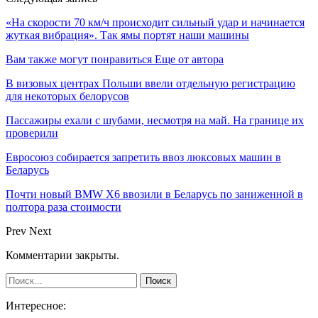
«На скорости 70 км/ч происходит сильный удар и начинается
жуткая вибрация». Так ямы портят наши машины
Вам также могут понравиться
Еще от автора
В визовых центрах Польши ввели отдельную регистрацию
для некоторых белорусов
Пассажиры ехали с шубами, несмотря на май. На границе их
проверили
Евросоюз собирается запретить ввоз люксовых машин в
Беларусь
Почти новый BMW X6 ввозили в Беларусь по заниженной в
полтора раза стоимости
Prev
Next
Комментарии закрыты.
Интересное: