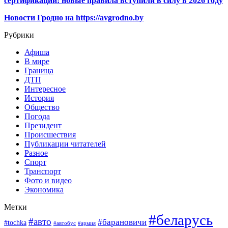
сертификации: новые правила вступили в силу в 2026 году
Новости Гродно на https://avgrodno.by
Рубрики
Афиша
В мире
Граница
ДТП
Интересное
История
Общество
Погода
Президент
Происшествия
Публикации читателей
Разное
Спорт
Транспорт
Фото и видео
Экономика
Метки
#беларусь
#авто
#барановичи
#tochka
#автобус
#армия