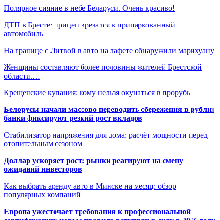
Полярное сияние в небе Беларуси. Очень красиво!
ДТП в Бресте: прицеп врезался в припаркованный
автомобиль
На границе с Литвой в авто на лафете обнаружили марихуану
Женщины составляют более половины жителей Брестской
области.…
Крещенские купания: кому нельзя окунаться в прорубь
Белорусы начали массово переводить сбережения в рубли:
банки фиксируют резкий рост вкладов
Стабилизатор напряжения для дома: расчёт мощности перед
отопительным сезоном
Доллар ускоряет рост: рынки реагируют на смену
ожиданий инвесторов
Как выбрать аренду авто в Минске на месяц: обзор
популярных компаний
Европа ужесточает требования к профессиональной