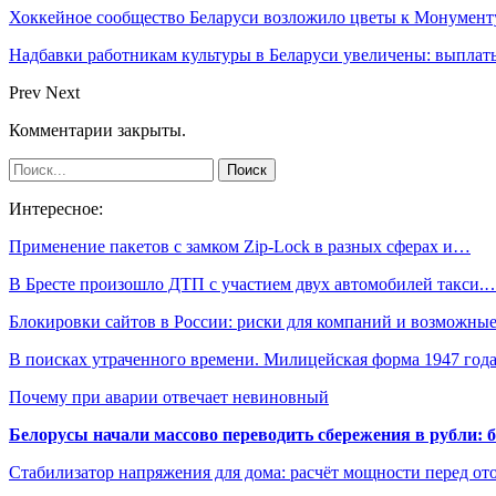
Хоккейное сообщество Беларуси возложило цветы к Монумен
Надбавки работникам культуры в Беларуси увеличены: выплаты
Prev
Next
Комментарии закрыты.
Интересное:
Применение пакетов с замком Zip-Lock в разных сферах и…
В Бресте произошло ДТП с участием двух автомобилей такси.
Блокировки сайтов в России: риски для компаний и возможн
В поисках утраченного времени. Милицейская форма 1947 год
Почему при аварии отвечает невиновный
Белорусы начали массово переводить сбережения в рубли: 
Стабилизатор напряжения для дома: расчёт мощности перед о