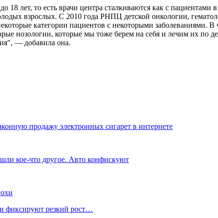
 до 18 лет, то есть врачи центра сталкиваются как с пациентами
молодых взрослых. С 2010 года РНПЦ детской онкологии, гемат
екоторые категории пациентов с некоторыми заболеваниями. В
торые нозологии, которые мы тоже берем на себя и лечим их по 
ия", — добавила она.
законную продажу электронных сигарет в интернете
шли кое-что другое. Авто конфискуют
похи
нки фиксируют резкий рост…