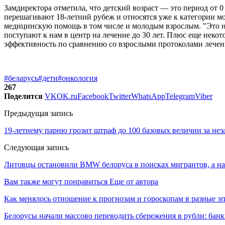
Замдиректора отметила, что детский возраст — это период от 0
перешагивают 18-летний рубеж и относятся уже к категории 
медицинскую помощь в том числе и молодым взрослым. "Это н
поступают к нам в центр на лечение до 30 лет. Плюс еще неко
эффективность по сравнению со взрослыми протоколами лечен
#беларусь
#дети
#онкология
267
Поделится
VK
OK.ru
Facebook
Twitter
WhatsApp
Telegram
Viber
Предыдущая запись
19-летнему парню грозит штраф до 100 базовых величин за не
Следующая запись
Литовцы остановили BMW белоруса в поисках мигрантов, а на
Вам также могут понравиться
Еще от автора
Как менялось отношение к прогнозам и гороскопам в разные э
Белорусы начали массово переводить сбережения в рубли: ба