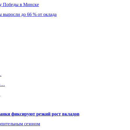
ту Победы в Минске
 выросли до 66 % от оклада
…
ые…
а
банки фиксируют резкий рост вкладов
топительным сезоном