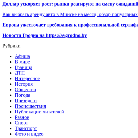
Доллар ускоряет рост: рынки реагируют на смену ожиданий
Как выбрать аренду авто в Минске на месяц: обзор популярны
Европа ужесточает требования к профессиональной сертифи
Новости Гродно на https://avgrodno.by
Рубрики
Афиша
В мире
Граница
ДТП
Интересное
История
Общество
Погода
Президент
Происшествия
Публикации читателей
Разное
Спорт
Транспорт
Фото и видео