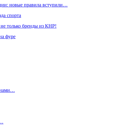
ации: новые правила вступили…
да спорта
 не только бренды из КНР!
на фуре
инами…
у…