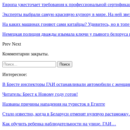
Европа ужесточает требования к профессиональной сертифик
Эксперты выбрали самую красивую купюру в мире. На ней звез
На каких машинах гоняют сами китайцы? Удивитесь, но в топе
Немецкая полиция дважды изымала ключи у пьяного белоруса 
Prev
Next
Комментарии закрыты.
Интересное:
В Бресте инспекторы ГАИ останавливали автомобили с женщ
Читатель: Брест к Новому году готов!
Названы причины нападения на туристок в Египте
Стало известно, когда в Беларуси отменят нулевую растаможк
Как обучить ребенка наблюдательности на улице. ГАИ…