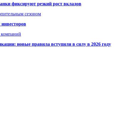
банки фиксируют резкий рост вкладов
топительным сезоном
 инвесторов
х компаний
кации: новые правила вступили в силу в 2026 году