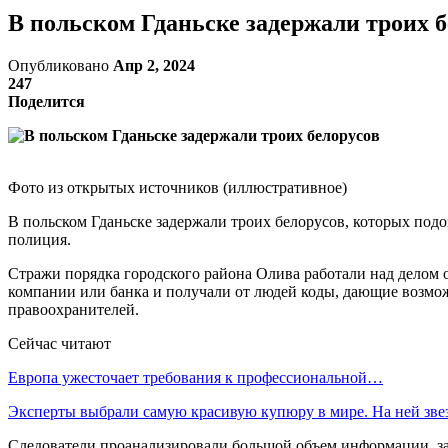
В польском Гданьске задержали троих б
Опубликовано
Апр 2, 2024
247
Поделится
Фото из открытых источников (иллюстративное)
В польском Гданьске задержали троих белорусов, которых под
полиция.
Стражи порядка городского района Олива работали над делом о
компании или банка и получали от людей коды, дающие возмож
правоохранителей.
Сейчас читают
Европа ужесточает требования к профессиональной…
Эксперты выбрали самую красивую купюру в мире. На ней зв
Следователи проанализировали большой объем информации, зап