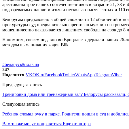
арестованы трое наших соотечественников в возрасте 21, 33 и
подозреваемых нашли и изъяли несколько тысяч злотых и 110 е
Белорусам предъявлено в общей сложности 12 обвинений в м
прокуратуры суд предварительно арестовал мужчин на три мес
мошенничество наказывается лишением свободы на срок до 8 л
Напомним, совсем недавно во Вроцлаве задержали наших 26-л
методом выманивания кодов Blik.
#беларусь
#польша
247
Поделится
VK
OK.ru
Facebook
Twitter
WhatsApp
Telegram
Viber
Предыдущая запись
Тренировки дома или тренажерный зал? Белорусы рассказали, с
Следующая запись
Ребенок сломал руку в парке. Родители пошли в суд и добилис
Вам также могут понравиться
Еще от автора