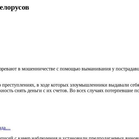
елорусов
озревают в мошенничестве с помощью выманивания у пострадавш
 преступлениях, в ходе которых злоумышленники выдавали себя 
ность снять деньги с их счетов. Во всех случаях потерпевшие 
езда…
исей с камер наблюдения и установили предполагаемых виновни