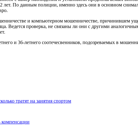
 42 лет. По данным полиции, именно здесь они в основном сним
вро.
ошенничестве и компьютерном мошенничестве, причинившем уще
яца. Ведется проверка, не связаны ли они с другими аналогичны
ет.
етнего и 36-летнего соотечесвенников, подозреваемых в мошен
колько тратят на занятия спортом
ь компенсации