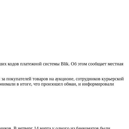
их кодов платежной системы Blik. Об этом сообщает местная
за покупателей товаров на аукционе, сотрудников курьерской
понимали в итоге, что произошел обман, и информировали
ков. В четверг 14 марта у одного из банкоматов были