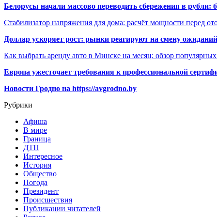
Белорусы начали массово переводить сбережения в рубли: 
Стабилизатор напряжения для дома: расчёт мощности перед о
Доллар ускоряет рост: рынки реагируют на смену ожиданий
Как выбрать аренду авто в Минске на месяц: обзор популярны
Европа ужесточает требования к профессиональной сертифи
Новости Гродно на https://avgrodno.by
Рубрики
Афиша
В мире
Граница
ДТП
Интересное
История
Общество
Погода
Президент
Происшествия
Публикации читателей