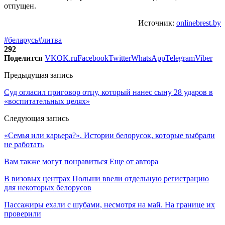
отпущен.
Источник:
onlinebrest.by
#беларусь
#литва
292
Поделится
VK
OK.ru
Facebook
Twitter
WhatsApp
Telegram
Viber
Предыдущая запись
Суд огласил приговор отцу, который нанес сыну 28 ударов в
«воспитательных целях»
Следующая запись
«Семья или карьера?». Истории белорусок, которые выбрали
не работать
Вам также могут понравиться
Еще от автора
В визовых центрах Польши ввели отдельную регистрацию
для некоторых белорусов
Пассажиры ехали с шубами, несмотря на май. На границе их
проверили