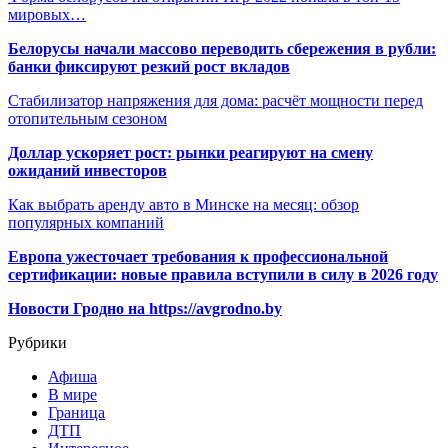
мировых…
Белорусы начали массово переводить сбережения в рубли:
банки фиксируют резкий рост вкладов
Стабилизатор напряжения для дома: расчёт мощности перед
отопительным сезоном
Доллар ускоряет рост: рынки реагируют на смену
ожиданий инвесторов
Как выбрать аренду авто в Минске на месяц: обзор
популярных компаний
Европа ужесточает требования к профессиональной
сертификации: новые правила вступили в силу в 2026 году
Новости Гродно на https://avgrodno.by
Рубрики
Афиша
В мире
Граница
ДТП