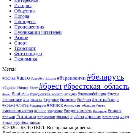
Интересное
История
Общество
Погода
Президент
Происшествия
Публикации читателей
Разное
Спорт
Транспорт
Фото и видео
Экономика
Метки
#беларусь
#авто
#барановичи
#tochka
#автобус
#армия
#брест
#брестская_область
#берёза
#бизнес_брест
#гибель
#дети
#дальнобойщик
#гродно
#вело
#гродненская_область
#зарплата
#животное
#контрабанда
#каменец
#кобрин
#здоровье
#минск
#кража
#литва
#минская_область
#медицина
#мото
#мошенничество
#недвижимость
#пинск
#налог
#наркотик
#очередь
#польша
#россия
#работа
#суд
#пожар
#приговор
#пьяный
#сигарета
#футбол
#школа
#такси
© 2026 - БЕЛОТЕСТ. Все права защищены.
Любое копирование материалов с нашего ресурса разрешается