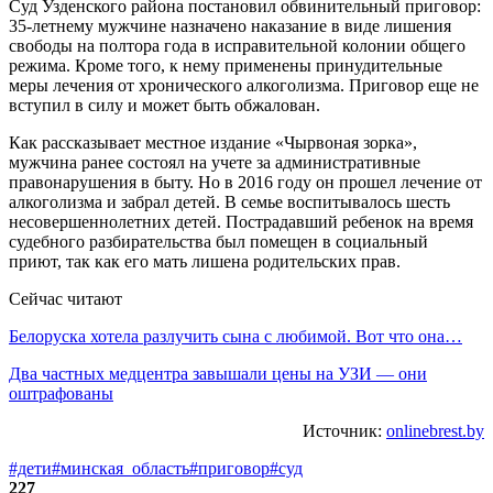
Суд Узденского района постановил обвинительный приговор:
35-летнему мужчине назначено наказание в виде лишения
свободы на полтора года в исправительной колонии общего
режима. Кроме того, к нему применены принудительные
меры лечения от хронического алкоголизма. Приговор еще не
вступил в силу и может быть обжалован.
Как рассказывает местное издание «Чырвоная зорка»,
мужчина ранее состоял на учете за административные
правонарушения в быту. Но в 2016 году он прошел лечение от
алкоголизма и забрал детей. В семье воспитывалось шесть
несовершеннолетних детей. Пострадавший ребенок на время
судебного разбирательства был помещен в социальный
приют, так как его мать лишена родительских прав.
Сейчас читают
Белоруска хотела разлучить сына с любимой. Вот что она…
Два частных медцентра завышали цены на УЗИ — они
оштрафованы
Источник:
onlinebrest.by
#дети
#минская_область
#приговор
#суд
227