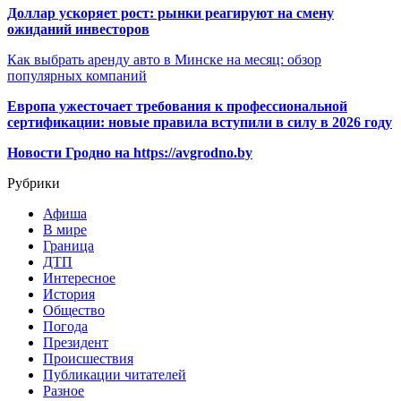
Доллар ускоряет рост: рынки реагируют на смену
ожиданий инвесторов
Как выбрать аренду авто в Минске на месяц: обзор
популярных компаний
Европа ужесточает требования к профессиональной
сертификации: новые правила вступили в силу в 2026 году
Новости Гродно на https://avgrodno.by
Рубрики
Афиша
В мире
Граница
ДТП
Интересное
История
Общество
Погода
Президент
Происшествия
Публикации читателей
Разное