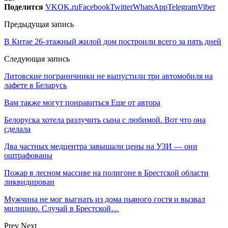
Поделится
VK
OK.ru
Facebook
Twitter
WhatsApp
Telegram
Viber
Предыдущая запись
В Китае 26-этажный жилой дом построили всего за пять дней
Следующая запись
Литовские пограничники не выпустили три автомобиля на
лафете в Беларусь
Вам также могут понравиться
Еще от автора
Белоруска хотела разлучить сына с любимой. Вот что она
сделала
Два частных медцентра завышали цены на УЗИ — они
оштрафованы
Пожар в лесном массиве на полигоне в Брестской области
ликвидирован
Мужчина не мог выгнать из дома пьяного гостя и вызвал
милицию. Случай в Брестской…
Prev
Next