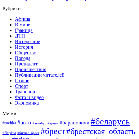
Рубрики
Афиша
В мире
Граница
ДТП
Интересное
История
Общество
Погода
Президент
Происшествия
Публикации читателей
Разное
Спорт
Транспорт
Фото и видео
Экономика
Метки
#беларусь
#авто
#барановичи
#tochka
#автобус
#армия
#брест
#брестская_область
#берёза
#бизнес_брест