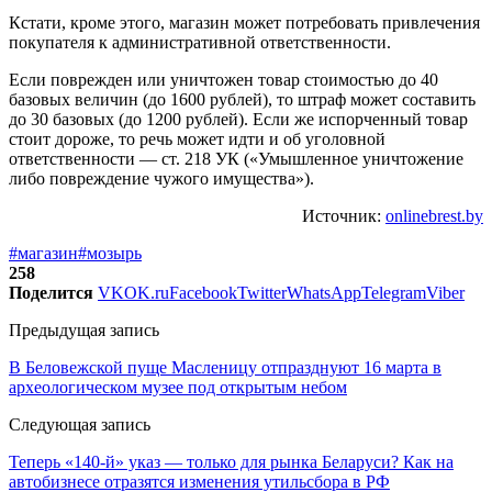
Кстати, кроме этого, магазин может потребовать привлечения
покупателя к административной ответственности.
Если поврежден или уничтожен товар стоимостью до 40
базовых величин (до 1600 рублей), то штраф может составить
до 30 базовых (до 1200 рублей). Если же испорченный товар
стоит дороже, то речь может идти и об уголовной
ответственности — ст. 218 УК («Умышленное уничтожение
либо повреждение чужого имущества»).
Источник:
onlinebrest.by
#магазин
#мозырь
258
Поделится
VK
OK.ru
Facebook
Twitter
WhatsApp
Telegram
Viber
Предыдущая запись
В Беловежской пуще Масленицу отпразднуют 16 марта в
археологическом музее под открытым небом
Следующая запись
Теперь «140-й» указ — только для рынка Беларуси? Как на
автобизнесе отразятся изменения утильсбора в РФ