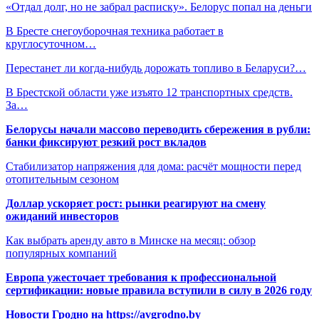
«Отдал долг, но не забрал расписку». Белорус попал на деньги
В Бресте снегоуборочная техника работает в
круглосуточном…
Перестанет ли когда-нибудь дорожать топливо в Беларуси?…
В Брестской области уже изъято 12 транспортных средств.
За…
Белорусы начали массово переводить сбережения в рубли:
банки фиксируют резкий рост вкладов
Стабилизатор напряжения для дома: расчёт мощности перед
отопительным сезоном
Доллар ускоряет рост: рынки реагируют на смену
ожиданий инвесторов
Как выбрать аренду авто в Минске на месяц: обзор
популярных компаний
Европа ужесточает требования к профессиональной
сертификации: новые правила вступили в силу в 2026 году
Новости Гродно на https://avgrodno.by