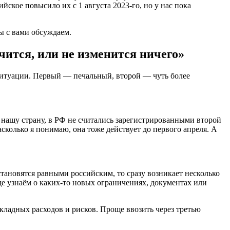
йское повысило их с 1 августа 2023-го, но у нас пока
ы с вами обсуждаем.
ится, или не изменится ничего»
ситуации. Первый — печальный, второй — чуть более
з нашу страну, в РФ не считались зарегистрированными второй
насколько я понимаю, она тоже действует до первого апреля. А
тановятся равными российским, то сразу возникает несколько
де узнаём о каких-то новых ограничениях, документах или
ладных расходов и рисков. Проще ввозить через третью