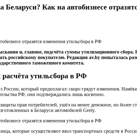
а Беларуси? Как на автобизнесе отразят
взыскания и, главное, подсчёта суммы утилизационного сбор
ать российскому покупателю. Редакция av.by попыталась раз
сударственного таможенного комитета.
 расчёта утильсбора в РФ
з России, который предполагал: скоро грядут изменения. Намёки
тельства РФ, они подтверждались лишь косвенно.
ащиты прав потребителей, ушёл на менее денежное, но более с
зготовленных в Беларуси автомобилей Geely.
лица, которые осуществляют ввоз транспортных средств в Росс