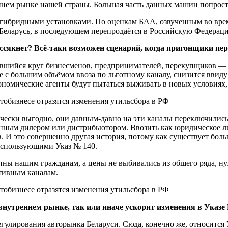
ем рынке нашей страны. Большая часть данных машин попросту
 с гибридными установками. По оценкам БАА, озвученным во вр
 Беларусь, в последующем перепродаётся в Российскую Федерац
ссякнет? Всё-таки возможен сценарий, когда пригонщики пер
шийся круг бизнесменов, предпринимателей, перекупщиков — вр
 с большим объёмом ввоза по льготному каналу, снизится ввиду 
ономические агенты будут пытаться выживать в новых условиях,
чески выгодно, они давным-давно на эти каналы переключились 
ным дилером или дистрибьютором. Ввозить как юридическое лиц
. И это совершенно другая история, потому как существует бол
использующими Указ № 140.
ны нашим гражданам, а цены не выбивались из общего ряда, ну
тивным каналам.
нутреннем рынке, так или иначе ускорит изменения в Указе
улирования авторынка Беларуси. Сюда, конечно же, относится Ук