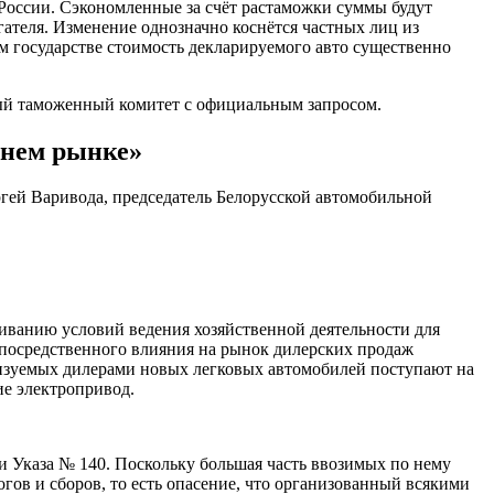
России. Сэкономленные за счёт растаможки суммы будут
ателя. Изменение однозначно коснётся частных лиц из
ом государстве стоимость декларируемого авто существенно
ный таможенный комитет с официальным запросом.
ннем рынке»
ергей Варивода, председатель Белорусской автомобильной
иванию условий ведения хозяйственной деятельности для
непосредственного влияния на рынок дилерских продаж
лизуемых дилерами новых легковых автомобилей поступают на
е электропривод.
ки Указа № 140. Поскольку большая часть ввозимых по нему
гов и сборов, то есть опасение, что организованный всякими