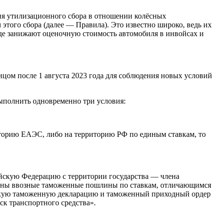
ния утилизационного сбора в отношении колёсных
этого сбора (далее — Правила). Это известно широко, ведь их
где занижают оценочную стоимость автомобиля в инвойсах и
цом после 1 августа 2023 года для соблюдения новых условий
выполнить одновременно три условия:
иторию ЕАЭС, либо на территорию РФ по единым ставкам, то
сийскую Федерацию с территории государства — члена
чены ввозные таможенные пошлины по ставкам, отличающимся
скую таможенную декларацию и таможенный приходный ордер
к транспортного средства».