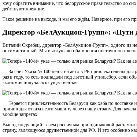
хочу обратить внимание, что белорусское правительство до сих
действуют прежние.
Такое решение на выходе, и мы его ждём. Наверное, при его п
Директор «БелАукцион-Групп»: «Пути д
Виталий Скребец, директор «БелАукцион-Групп», одного из не
оптимистичный. Мы выслушали оба мнения постоянного экспе
— За счёт Указа № 140 цены на авто в РБ привлекательны для 
раз в году, то есть подпадали под льготный утильсбор, если об
экономия получалась существенная.
— Теряется привлекательность Беларуси как хаба по доставке 
причин для отказа везти машину через нашу страну. Для начал
вообще запретах.
Вывод следующий: зачем россиянам при одинаковой растаможке
страну, являющуюся дружественной для РФ. И это особенно ка