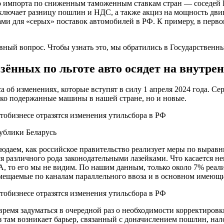
го импорта по сниженным таможенным ставкам стран — соседей 
ключает разницу пошлин и НДС, а также акциз на мощность двиг
ами для «серых» поставок автомобилей в РФ. К примеру, в перв
вный вопрос. Чтобы узнать это, мы обратились в Государствен
зённых по льготе авто осядет на внутре
а об изменениях, которые вступят в силу 1 апреля 2024 года. С
лько подержанные машины в нашей стране, но и новые.
ублики Беларусь
даем, как российское правительство реализует меры по выравн
ся различного рода законодательными лазейками. Что касается 
А, то его мы не видим. По нашим данным, только около 7% реа
мещаемые по каналам параллельного ввоза и в основном имеющи
время задуматься в очередной раз о необходимости корректиров
 там возникает барьер, связанный с доначислением пошлин, нало