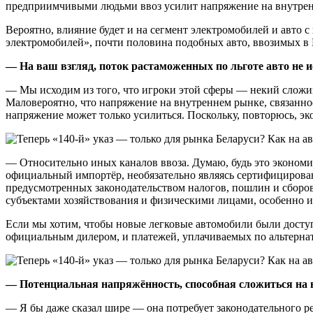
предприимчивыми людьми ввоз усилит напряжение на внутренн
Вероятно, влияние будет и на сегмент электромобилей и авто
электромобилей», почти половина подобных авто, ввозимых в
— На ваш взгляд, поток растаможенных по льготе авто не и
— Мы исходим из того, что игроки этой сферы — некий сложив
Маловероятно, что напряжение на внутреннем рынке, связанное
напряжение может только усилиться. Поскольку, повторюсь, эк
— Относительно иных каналов ввоза. Думаю, будь это экономи
официальный импортёр, необязательно являясь сертифицирован
предусмотренных законодательством налогов, пошлин и сборов
субъектами хозяйствования и физическими лицами, особенно 
Если мы хотим, чтобы новые легковые автомобили были доступ
официальным дилером, и платежей, уплачиваемых по альтерна
— Потенциальная напряжённость, способная сложиться на в
— Я бы даже сказал шире — она потребует законодательного рег