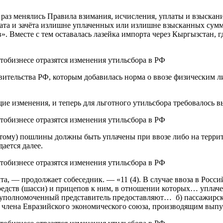
ко раз менялись Правила взимания, исчисления, уплаты и взыска
рата и зачёта излишне уплаченных или излишне взысканных сумм 
 Вместе с тем оставалась лазейка импорта через Кыргызстан, 
ительства РФ, которым добавилась норма о ввозе физическим ли
ие изменения, и теперь для льготного утильсбора требовалось 
остому) пошлины должны быть уплачены при ввозе либо на терр
дается далее.
та, — продолжает собеседник. — «11 (4). В случае ввоза в Рос
редств (шасси) и прицепов к ним, в отношении которых… упла
 уполномоченный представитель предоставляют… б) пассажир
члена Евразийского экономического союза, производящим выпус