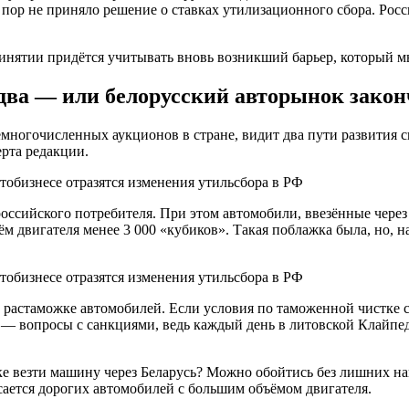
 пор не приняло решение о ставках утилизационного сбора. Росси
ринятии придётся учитывать вновь возникший барьер, который м
ва — или белорусский авторынок законч
многочисленных аукционов в стране, видит два пути развития 
рта редакции.
российского потребителя. При этом автомобили, ввезённые чере
ъём двигателя менее 3 000 «кубиков». Такая поблажка была, но, 
и растаможке автомобилей. Если условия по таможенной чистке с
а — вопросы с санкциями, ведь каждый день в литовской Клайпе
 везти машину через Беларусь? Можно обойтись без лишних нак
сается дорогих автомобилей с большим объёмом двигателя.