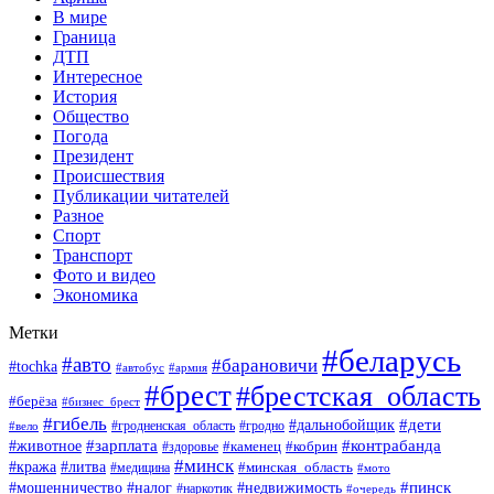
В мире
Граница
ДТП
Интересное
История
Общество
Погода
Президент
Происшествия
Публикации читателей
Разное
Спорт
Транспорт
Фото и видео
Экономика
Метки
#беларусь
#авто
#барановичи
#tochka
#автобус
#армия
#брест
#брестская_область
#берёза
#бизнес_брест
#гибель
#дети
#дальнобойщик
#гродно
#вело
#гродненская_область
#зарплата
#животное
#контрабанда
#каменец
#кобрин
#здоровье
#минск
#кража
#литва
#минская_область
#медицина
#мото
#мошенничество
#недвижимость
#пинск
#налог
#наркотик
#очередь