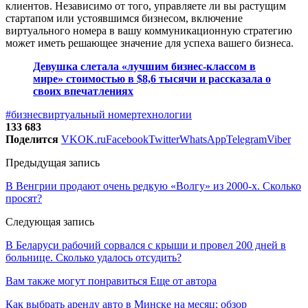
клиентов. Независимо от того, управляете ли вы растущим
стартапом или устоявшимся бизнесом, включение
виртуального номера в вашу коммуникационную стратегию
может иметь решающее значение для успеха вашего бизнеса.
Девушка слетала «лучшим бизнес-классом в
мире» стоимостью в $8,6 тысячи и рассказала о
своих впечатлениях
#бизнес
виртуальный номер
технологии
133 683
Поделится
VK
OK.ru
Facebook
Twitter
WhatsApp
Telegram
Viber
Предыдущая запись
В Венгрии продают очень редкую «Волгу» из 2000-х. Сколько
просят?
Следующая запись
В Беларуси рабочий сорвался с крыши и провел 200 дней в
больнице. Сколько удалось отсудить?
Вам также могут понравиться
Еще от автора
Как выбрать аренду авто в Минске на месяц: обзор