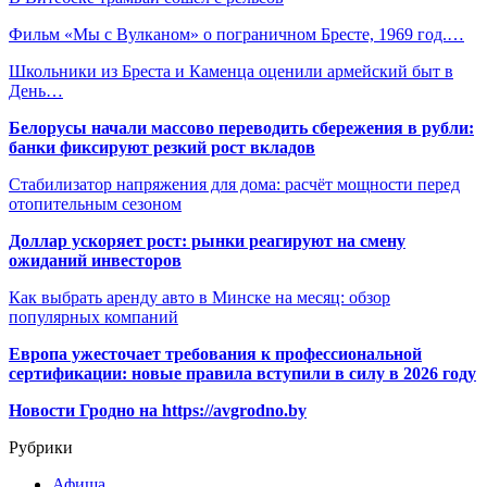
Фильм «Мы с Вулканом» о пограничном Бресте, 1969 год.…
Школьники из Бреста и Каменца оценили армейский быт в
День…
Белорусы начали массово переводить сбережения в рубли:
банки фиксируют резкий рост вкладов
Стабилизатор напряжения для дома: расчёт мощности перед
отопительным сезоном
Доллар ускоряет рост: рынки реагируют на смену
ожиданий инвесторов
Как выбрать аренду авто в Минске на месяц: обзор
популярных компаний
Европа ужесточает требования к профессиональной
сертификации: новые правила вступили в силу в 2026 году
Новости Гродно на https://avgrodno.by
Рубрики
Афиша