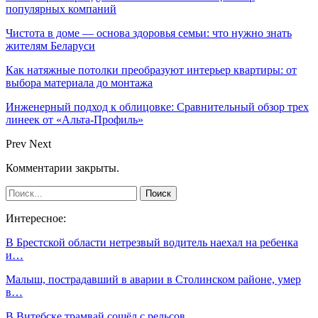
популярных компаний
Чистота в доме — основа здоровья семьи: что нужно знать
жителям Беларуси
Как натяжные потолки преобразуют интерьер квартиры: от
выбора материала до монтажа
Инженерный подход к облицовке: Сравнительный обзор трех
линеек от «Альта-Профиль»
Prev
Next
Комментарии закрыты.
Интересное:
В Брестской области нетрезвый водитель наехал на ребенка
и…
Малыш, пострадавший в аварии в Столинском районе, умер
в…
В Витебске трамвай сошёл с рельсов