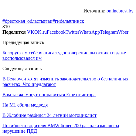
Источник:
onlinebrest.by
#брестская_область
#гаи
#гибель
#пинск
310
Поделится
VK
OK.ru
Facebook
Twitter
WhatsApp
Telegram
Viber
Предыдущая запись
Белорус сам себе выписал удостоверение льготника и даже
воспользовался им
Следующая запись
В Беларуси хотят изменить законодательство о безналичных
расчетах. Что предлагают
Вам также могут понравиться
Еще от автора
На М1 сбили медведя
В Жлобине разбился 24-летний мотоциклист
Погибшего водителя BMW более 200 раз наказывали за
нарушение ПДД