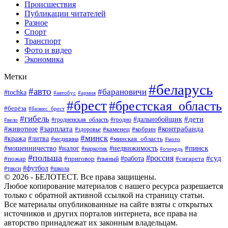
Происшествия
Публикации читателей
Разное
Спорт
Транспорт
Фото и видео
Экономика
Метки
#беларусь
#авто
#барановичи
#tochka
#автобус
#армия
#брест
#брестская_область
#берёза
#бизнес_брест
#гибель
#дети
#дальнобойщик
#гродно
#вело
#гродненская_область
#зарплата
#животное
#контрабанда
#каменец
#кобрин
#здоровье
#минск
#кража
#литва
#минская_область
#медицина
#мото
#мошенничество
#недвижимость
#пинск
#налог
#наркотик
#очередь
#польша
#россия
#работа
#суд
#пожар
#приговор
#пьяный
#сигарета
#футбол
#школа
#такси
© 2026 - БЕЛОТЕСТ. Все права защищены.
Любое копирование материалов с нашего ресурса разрешается
только с обратной активной ссылкой на страницу статьи.
Все материалы опубликованные на сайте взяты с открытых
источников и других порталов интернета, все права на
авторство принадлежат их законным владельцам.