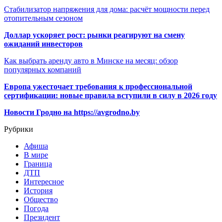
Стабилизатор напряжения для дома: расчёт мощности перед
отопительным сезоном
Доллар ускоряет рост: рынки реагируют на смену
ожиданий инвесторов
Как выбрать аренду авто в Минске на месяц: обзор
популярных компаний
Европа ужесточает требования к профессиональной
сертификации: новые правила вступили в силу в 2026 году
Новости Гродно на https://avgrodno.by
Рубрики
Афиша
В мире
Граница
ДТП
Интересное
История
Общество
Погода
Президент