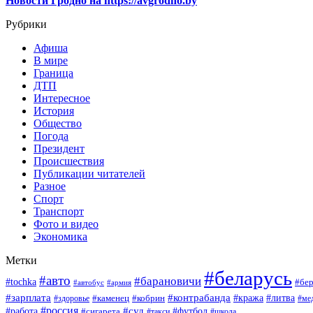
Новости Гродно на https://avgrodno.by
Рубрики
Афиша
В мире
Граница
ДТП
Интересное
История
Общество
Погода
Президент
Происшествия
Публикации читателей
Разное
Спорт
Транспорт
Фото и видео
Экономика
Метки
#беларусь
#авто
#барановичи
#tochka
#бер
#автобус
#армия
#зарплата
#контрабанда
#кража
#литва
#каменец
#кобрин
#ме
#здоровье
#россия
#работа
#суд
#футбол
#сигарета
#школа
#такси