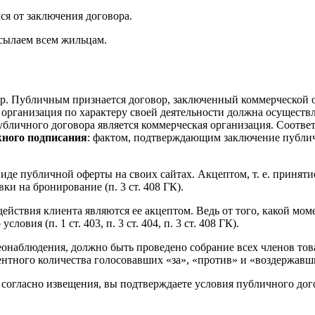
ся от заключения договора.
сылаем всем жильцам.
ор. Публичным признается договор, заключенный коммерческой 
 организация по характеру своей деятельности должна осуществл
личного договора является коммерческая организация. Соответ
жного подписания
: фактом, подтверждающим заключение публичн
иде публичной оферты на своих сайтах. Акцептом, т. е. приняти
ки на бронирование (п. 3 ст. 408 ГК).
йствия клиента являются ее акцептом. Ведь от того, какой момент
вия (п. 1 ст. 403, п. 3 ст. 404, п. 3 ст. 408 ГК).
деонаблюдения, должно быть проведено собрание всех членов т
нтного количества голосовавших «за», «против» и «воздержавш
г, согласно извещения, вы подтверждаете условия публичного д