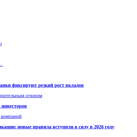
о
е…
банки фиксируют резкий рост вкладов
топительным сезоном
 инвесторов
х компаний
кации: новые правила вступили в силу в 2026 году