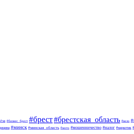
#брест
#брестская_область
#
ёза
#вело
#бизнес_брест
#минск
#мошенничество
#минская_область
#налог
дицина
#мото
#наркотик