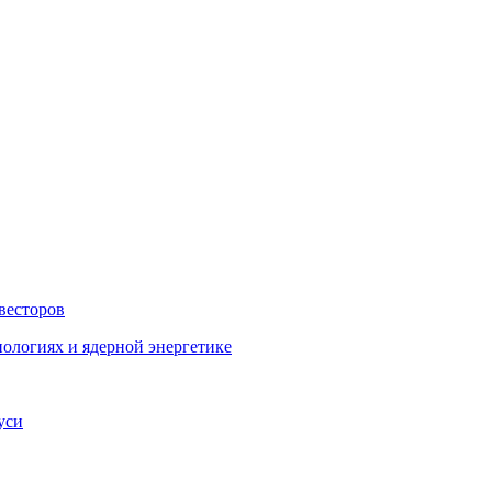
весторов
ологиях и ядерной энергетике
уси