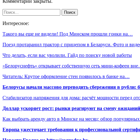
Комментарии закрыты.
Интересное:
Такого вы еще не видели! Под Минском прошли гонки на…
Поезд протаранил трактор с прицепом в Беларуси. Фото и виде
Что делать, если вас уволили. Гайд по поиску новой работы
«Белоруснефть» открывает собственную сеть мини-кофеен вн
Читатель: Крутое оформление стен появилось в банке на…
Белорусы начали массово переводить сбережения в рубли: 
Стабилизатор напряжения для дома: расчёт мощности перед о
Доллар ускоряет рост: рынки реагируют на смену ожиданий
Как выбрать аренду авто в Минске на месяц: обзор популярны
Европа ужесточает требования к профессиональной сертифи