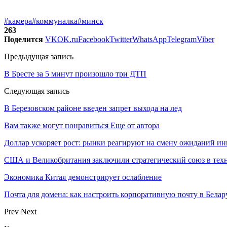
#камера
#коммуналка
#минск
263
Поделится
VK
OK.ru
Facebook
Twitter
WhatsApp
Telegram
Viber
Предыдущая запись
В Бресте за 5 минут произошло три ДТП
Следующая запись
В Березовском районе введен запрет выхода на лед
Вам также могут понравиться
Еще от автора
Доллар ускоряет рост: рынки реагируют на смену ожиданий ин
США и Великобритания заключили стратегический союз в техн
Экономика Китая демонстрирует ослабление
Почта для домена: как настроить корпоративную почту в Белар
Prev
Next