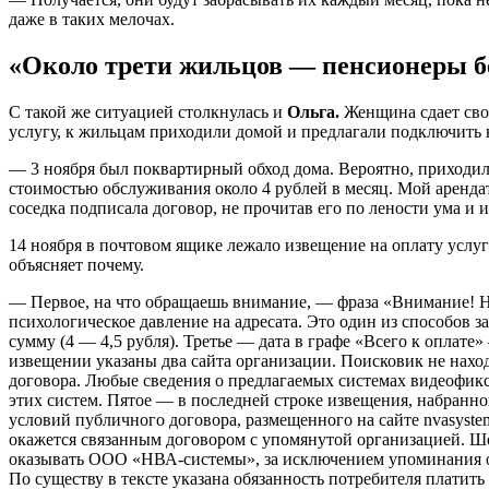
даже в таких мелочах.
«Около трети жильцов — пенсионеры бе
C такой же ситуацией столкнулась и
Ольга.
Женщина сдает св
услугу, к жильцам приходили домой и предлагали подключить 
— 3 ноября был поквартирный обход дома. Вероятно, приход
стоимостью обслуживания около 4 рублей в месяц. Мой арендат
соседка подписала договор, не прочитав его по лености ума и 
14 ноября в почтовом ящике лежало извещение на оплату услу
объясняет почему.
— Первое, на что обращаешь внимание, — фраза «Внимание! Н
психологическое давление на адресата. Это один из способов з
сумму (4 — 4,5 рубля). Третье — дата в графе «Всего к оплате»
извещении указаны два сайта организации. Поисковик не наход
договора. Любые сведения о предлагаемых системах видеофик
этих систем. Пятое — в последней строке извещения, набранн
условий публичного договора, размещенного на сайте nvasyste
окажется связанным договором с упомянутой организацией. Ше
оказывать ООО «НВА-системы», за исключением упоминания о
По существу в тексте указана обязанность потребителя платить 