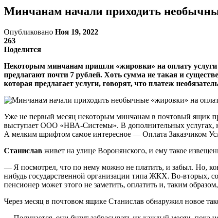
Минчанам начали приходить необычные
Опубликовано
Ноя 19, 2022
263
Поделится
Некоторым минчанам пришли «жировки» на оплату услуги в
предлагают почти 7 рублей. Хоть сумма не такая и существ
которая предлагает услуги, говорят, что платеж необязате
Уже не первый месяц некоторым минчанам в почтовый ящик пр
выступает ООО «НВА-Системы». В дополнительных услугах, ко
А мелким шрифтом самое интересное — Оплата Заказчиком Усл
Станислав
живет на улице Воронянского, и ему такое извеще
— Я посмотрел, что по нему можно не платить, и забыл. Но, ко
нибудь государственной организации типа ЖКХ. Во-вторых, со
пенсионер может этого не заметить, оплатить и, таким образом
Через месяц в почтовом ящике Станислав обнаружил новое так
— Получается, они будут забрасывать их каждый месяц, пока н