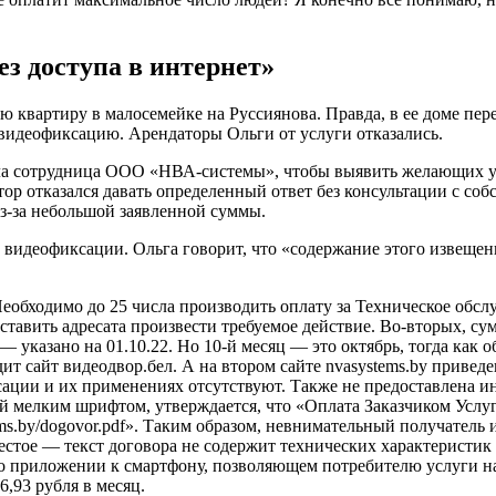
з доступа в интернет»
ою квартиру
в малосемейке на Руссиянова. Правда, в ее доме пе
видеофиксацию. Арендаторы Ольги от услуги отказались.
ила сотрудница ООО «НВА-системы», чтобы выявить желающих у
ор отказался давать определенный ответ без консультации с соб
из-за небольшой заявленной суммы.
г видеофиксации. Ольга говорит, что «содержание этого извеще
еобходимо до 25 числа производить оплату за Техническое обс
аставить адресата произвести требуемое действие. Во-вторых, с
 — указано на 01.10.22. Но 10-й месяц — это октябрь, тогда как о
ит сайт видеодвор.бел. А на втором сайте nvasystems.by привед
сации и их применениях отсутствуют. Также не предоставлена 
ой мелким шрифтом, утверждается, что «Оплата Заказчиком Усл
ms.by/dogovor.pdf». Таким образом, невнимательный получатель
стое — текст договора не содержит технических характеристик 
 приложении к смартфону, позволяющем потребителю услуги на
6,93 рубля в месяц.