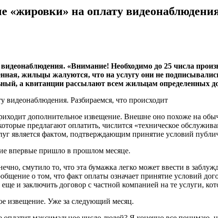
 «жировки» на оплату видеонаблюдения.
идеонаблюдения. «Внимание! Необходимо до 25 числа произв
енная, жильцы жалуются, что на услугу они не подписывалис
льный, а квитанции рассылают всем жильцам определенных дом
иходит дополнительное извещение. Внешне оно похоже на обыч
торые предлагают оплатить, числится «техническое обслужива
уг является фактом, подтверждающим принятие условий публичн
ние впервые пришло в прошлом месяце.
нечно, смутило то, что эта бумажка легко может ввести в заблуж
общение о том, что факт оплаты означает принятие условий до
, еще и заключить договор с частной компанией на те услуги, ко
ое извещение. Уже за следующий месяц.
е оплатит максимальное число людей? Я конечно все понимаю, но