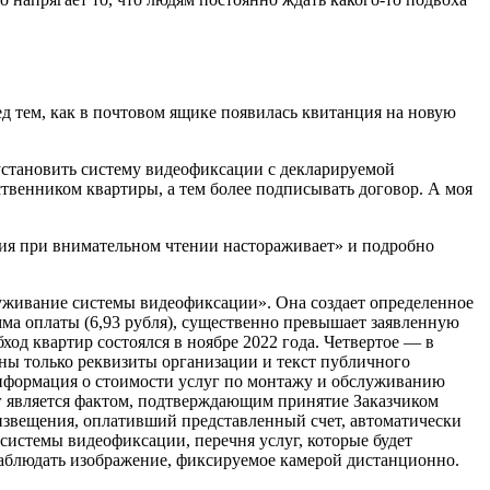
ред тем, как в почтовом ящике появилась квитанция на новую
становить систему видеофиксации с декларируемой
ственником квартиры, а тем более подписывать договор. А моя
ния при внимательном чтении настораживает» и подробно
луживание системы видеофиксации». Она создает определенное
умма оплаты (6,93 рубля), существенно превышает заявленную
бход квартир состоялся в ноябре 2022 года. Четвертое — в
ены только реквизиты организации и текст публичного
информация о стоимости услуг по монтажу и обслуживанию
уг является фактом, подтверждающим принятие Заказчиком
 извещения, оплативший представленный счет, автоматически
системы видеофиксации, перечня услуг, которые будет
блюдать изображение, фиксируемое камерой дистанционно.