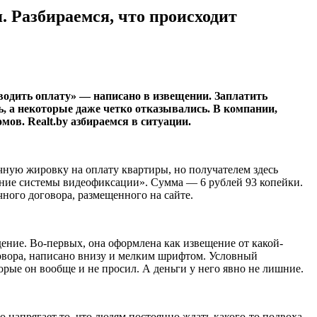
 Разбираемся, что происходит
одить оплату» — написано в извещении. Заплатить
ь, а некоторые даже четко отказывались. В компании,
ов. Realt.by азбираемся в ситуации.
ную жировку на оплату квартиры, но получателем здесь
ние системы видеофиксации». Сумма — 6 рублей 93 копейки.
ого договора, размещенного на сайте.
дение. Во-первых, она оформлена как извещение от какой-
говора, написано внизу и мелким шрифтом. Условный
торые он вообще и не просил. А деньги у него явно не лишние.
 напрягает то, что людям постоянно ждать какого-то подвоха