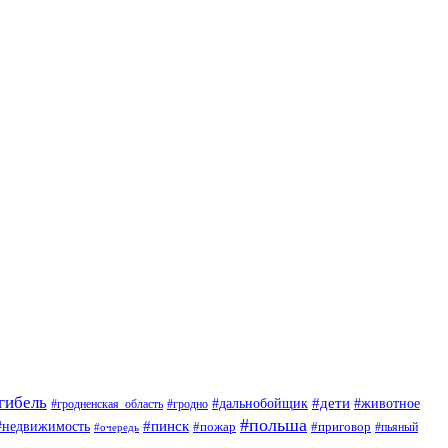
гибель
#дети
#животное
#дальнобойщик
#гродно
#гродненская_область
#польша
#недвижимость
#пинск
#пожар
#приговор
#пьяный
#очередь