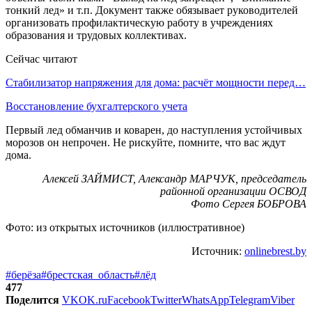
тонкий лед» и т.п. Документ также обязывает руководителей
организовать профилактическую работу в учреждениях
образования и трудовых коллективах.
Сейчас читают
Стабилизатор напряжения для дома: расчёт мощности перед…
Восстановление бухгалтерского учета
Первый лед обманчив и коварен, до наступления устойчивых
морозов он непрочен. Не рискуйте, помните, что вас ждут
дома.
Алексей ЗАЙМИСТ, Александр МАРЧУК, председатель
районной организации ОСВОД
Фото Сергея БОБРОВА
Фото: из открытых источников (иллюстративное)
Источник:
onlinebrest.by
#берёза
#брестская_область
#лёд
477
Поделится
VK
OK.ru
Facebook
Twitter
WhatsApp
Telegram
Viber