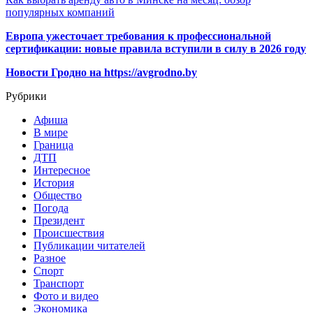
популярных компаний
Европа ужесточает требования к профессиональной
сертификации: новые правила вступили в силу в 2026 году
Новости Гродно на https://avgrodno.by
Рубрики
Афиша
В мире
Граница
ДТП
Интересное
История
Общество
Погода
Президент
Происшествия
Публикации читателей
Разное
Спорт
Транспорт
Фото и видео
Экономика