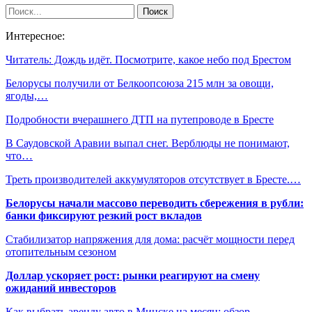
Интересное:
Читатель: Дождь идёт. Посмотрите, какое небо под Брестом
Белорусы получили от Белкоопсоюза 215 млн за овощи,
ягоды,…
Подробности вчерашнего ДТП на путепроводе в Бресте
В Саудовской Аравии выпал снег. Верблюды не понимают,
что…
Треть производителей аккумуляторов отсутствует в Бресте.…
Белорусы начали массово переводить сбережения в рубли:
банки фиксируют резкий рост вкладов
Стабилизатор напряжения для дома: расчёт мощности перед
отопительным сезоном
Доллар ускоряет рост: рынки реагируют на смену
ожиданий инвесторов
Как выбрать аренду авто в Минске на месяц: обзор