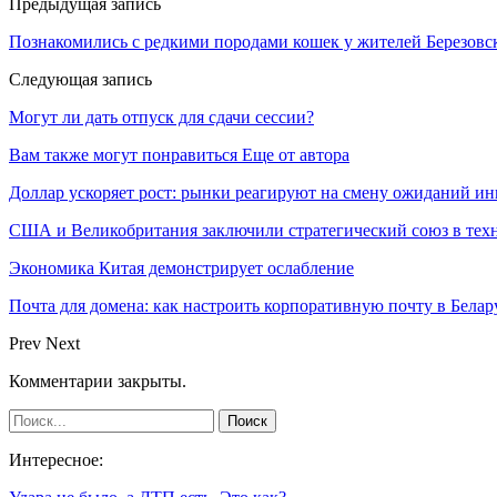
Предыдущая запись
Познакомились с редкими породами кошек у жителей Березовс
Следующая запись
Могут ли дать отпуск для сдачи сессии?
Вам также могут понравиться
Еще от автора
Доллар ускоряет рост: рынки реагируют на смену ожиданий ин
США и Великобритания заключили стратегический союз в техн
Экономика Китая демонстрирует ослабление
Почта для домена: как настроить корпоративную почту в Белар
Prev
Next
Комментарии закрыты.
Интересное: