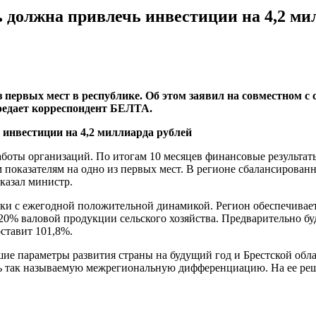
 должна привлечь инвестиции на 4,2 ми
 первых мест в республике. Об этом заявил на совместном с 
редает корреспондент БЕЛТА.
аботы организаций. По итогам 10 месяцев финансовые результат
м показателям на одно из первых мест. В регионе сбалансированн
казал министр.
ики с ежегодной положительной динамикой. Регион обеспечивает
0% валовой продукции сельского хозяйства. Предварительно бу
ставит 101,8%.
ие параметры развития страны на будущий год и Брестской обла
ить так называемую межрегиональную дифференциацию. На ее реш