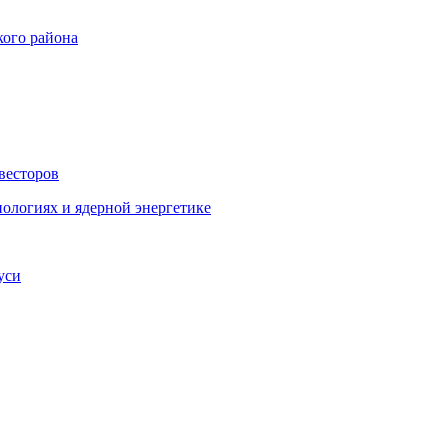
кого района
весторов
ологиях и ядерной энергетике
уси