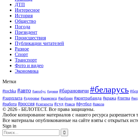
ДТП
Интересное
История
Общество
Погода
Президент
Происшествия
Публикации читателей
Разное
Спорт
Транспорт
Фото и видео
Экономика
Метки
#беларусь
#авто
#барановичи
#tochka
#бер
#автобус
#армия
#зарплата
#контрабанда
#кража
#литва
#каменец
#кобрин
#ме
#здоровье
#россия
#работа
#суд
#футбол
#сигарета
#школа
#такси
© 2026 - БЕЛОТЕСТ. Все права защищены.
Любое копирование материалов с нашего ресурса разрешается т
Все материалы опубликованные на сайте взяты с открытых исто
Sign in