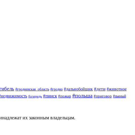
гибель
#дети
#животное
#дальнобойщик
#гродно
#гродненская_область
#польша
#недвижимость
#пинск
#пожар
#приговор
#пьяный
#очередь
ринадлежат их законным владельцам.