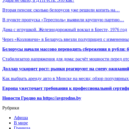
Удара не было, а ДТП есть. Это как?
Вторая пенсия: сколько белорусов уже решили копить на…
В пункте пропуска «Тересполь» выявили крупную партию…
Дама с игрушкой. Железнодорожный вокзал в Бресте, 1976 год
Через «Козловичи» в Беларусь ввезли полуприцеп с изменен
Белорусы начали массово переводить сбережения в рубли: 
Стабилизатор напряжения для дома: расчёт мощности перед о
Доллар ускоряет рост: рынки реагируют на смену ожиданий
Как выбрать аренду авто в Минске на месяц: обзор популярны
Европа ужесточает требования к профессиональной сертифи
Новости Гродно на https://avgrodno.by
Рубрики
Афиша
В мире
Граница