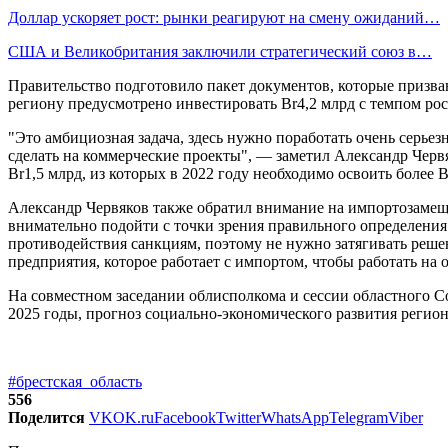
Доллар ускоряет рост: рынки реагируют на смену ожиданий…
США и Великобритания заключили стратегический союз в…
Правительство подготовило пакет документов, которые призва
региону предусмотрено инвестировать Br4,2 млрд с темпом рос
"Это амбициозная задача, здесь нужно поработать очень серь
сделать на коммерческие проекты", — заметил Александр Червя
Br1,5 млрд, из которых в 2022 году необходимо освоить более 
Александр Червяков также обратил внимание на импортозамещ
внимательно подойти с точки зрения правильного определения
противодействия санкциям, поэтому не нужно затягивать решен
предприятия, которое работает с импортом, чтобы работать на 
На совместном заседании облисполкома и сессии областного С
2025 годы, прогноз социально-экономического развития регион
#брестская_область
556
Поделится
VK
OK.ru
Facebook
Twitter
WhatsApp
Telegram
Viber