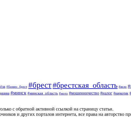
#брест
#брестская_область
#
ёза
#вело
#бизнес_брест
#минск
#мошенничество
#минская_область
#налог
дицина
#мото
#наркотик
олько с обратной активной ссылкой на страницу статьи.
чников и других порталов интернета, все права на авторство п