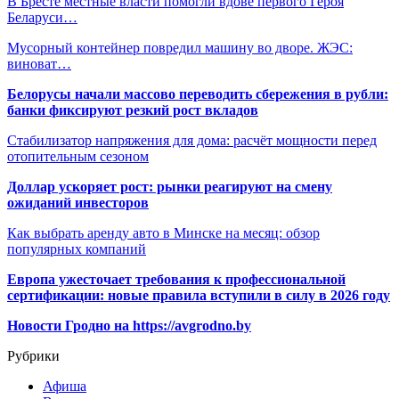
В Бресте местные власти помогли вдове первого Героя
Беларуси…
Мусорный контейнер повредил машину во дворе. ЖЭС:
виноват…
Белорусы начали массово переводить сбережения в рубли:
банки фиксируют резкий рост вкладов
Стабилизатор напряжения для дома: расчёт мощности перед
отопительным сезоном
Доллар ускоряет рост: рынки реагируют на смену
ожиданий инвесторов
Как выбрать аренду авто в Минске на месяц: обзор
популярных компаний
Европа ужесточает требования к профессиональной
сертификации: новые правила вступили в силу в 2026 году
Новости Гродно на https://avgrodno.by
Рубрики
Афиша