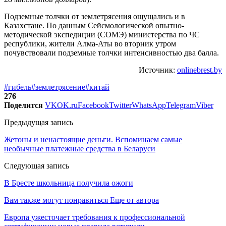
Подземные толчки от землетрясения ощущались и в
Казахстане. По данным Сейсмологической опытно-
методической экспедиции (СОМЭ) министерства по ЧС
республики, жители Алма-Аты во вторник утром
почувствовали подземные толчки интенсивностью два балла.
Источник:
onlinebrest.by
#гибель
#землетрясение
#китай
276
Поделится
VK
OK.ru
Facebook
Twitter
WhatsApp
Telegram
Viber
Предыдущая запись
Жетоны и ненастоящие деньги. Вспоминаем самые
необычные платежные средства в Беларуси
Следующая запись
В Бресте школьница получила ожоги
Вам также могут понравиться
Еще от автора
Европа ужесточает требования к профессиональной