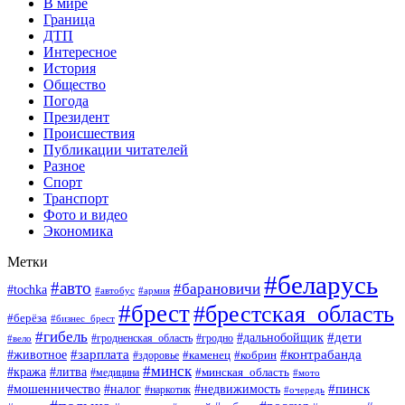
В мире
Граница
ДТП
Интересное
История
Общество
Погода
Президент
Происшествия
Публикации читателей
Разное
Спорт
Транспорт
Фото и видео
Экономика
Метки
#беларусь
#авто
#барановичи
#tochka
#автобус
#армия
#брест
#брестская_область
#берёза
#бизнес_брест
#гибель
#дети
#дальнобойщик
#гродно
#вело
#гродненская_область
#зарплата
#животное
#контрабанда
#каменец
#кобрин
#здоровье
#минск
#кража
#литва
#минская_область
#медицина
#мото
#мошенничество
#недвижимость
#пинск
#налог
#наркотик
#очередь