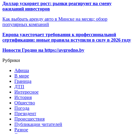
Доллар ускоряет рост: рынки реагируют на смену
ожиданий инвесторов
Как выбрать аренду авто в Минске на месяц: обзор
популярных компаний
Европа ужесточает требования к профессиональной
сертификации: новые правила вступили в силу в 2026 году
Новости Гродно на https://avgrodno.by
Рубрики
Афиша
В мире
Граница
ДТП
Интересное
История
Общество
Погода
Президент
Происшествия
Публикации читателей
Разное