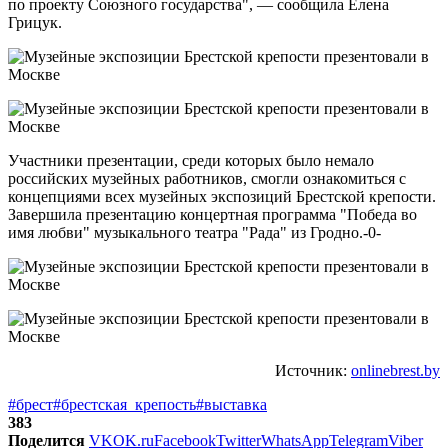
по проекту Союзного государства", — сообщила Елена
Грицук.
Участники презентации, среди которых было немало
российских музейных работников, смогли ознакомиться с
концепциями всех музейных экспозиций Брестской крепости.
Завершила презентацию концертная программа "Победа во
имя любви" музыкального театра "Рада" из Гродно.-0-
Источник:
onlinebrest.by
#брест
#брестская_крепость
#выставка
383
Поделится
VK
OK.ru
Facebook
Twitter
WhatsApp
Telegram
Viber