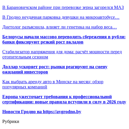
В Барановичском районе при перевозке зерна загорелся МАЗ
В Гродно неудачная парковка девушки на микроавтобусе…
Диетолог разъяснила, влияет ли генетика на набор веса…
Белорусы начали массово переводить сбережения в рубли:
банки фиксируют резкий рост вкладов
Стабилизатор напряжения для дома: расчёт мощности перед
отопительным сезоном
Доллар ускоряет рост: рынки реагируют на смену
ожиданий инвесторов
Как выбрать аренду авто в Минске на месяц: обзор
популярных компаний
Европа ужесточает требования к профессиональной
сертификации: новые правила вступили в силу в 2026 году
Новости Гродно на https://avgrodno.by
Рубрики