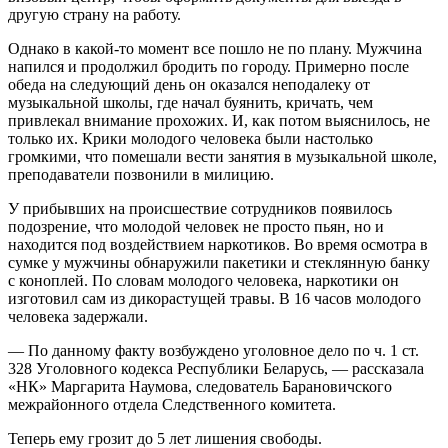
другую страну на работу.
Однако в какой-то момент все пошло не по плану. Мужчина
напился и продолжил бродить по городу. Примерно после
обеда на следующий день он оказался неподалеку от
музыкальной школы, где начал буянить, кричать, чем
привлекал внимание прохожих. И, как потом выяснилось, не
только их. Крики молодого человека были настолько
громкими, что помешали вести занятия в музыкальной школе,
преподаватели позвонили в милицию.
У прибывших на происшествие сотрудников появилось
подозрение, что молодой человек не просто пьян, но и
находится под воздействием наркотиков. Во время осмотра в
сумке у мужчины обнаружили пакетики и стеклянную банку
с коноплей. По словам молодого человека, наркотики он
изготовил сам из дикорастущей травы. В 16 часов молодого
человека задержали.
— По данному факту возбуждено уголовное дело по ч. 1 ст.
328 Уголовного кодекса Республики Беларусь, — рассказала
«НК» Маргарита Наумова, следователь Барановичского
межрайонного отдела Следственного комитета.
Теперь ему грозит до 5 лет лишения свободы.