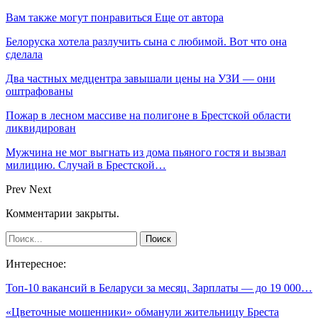
Вам также могут понравиться
Еще от автора
Белоруска хотела разлучить сына с любимой. Вот что она
сделала
Два частных медцентра завышали цены на УЗИ — они
оштрафованы
Пожар в лесном массиве на полигоне в Брестской области
ликвидирован
Мужчина не мог выгнать из дома пьяного гостя и вызвал
милицию. Случай в Брестской…
Prev
Next
Комментарии закрыты.
Интересное:
Топ-10 вакансий в Беларуси за месяц. Зарплаты — до 19 000…
«Цветочные мошенники» обманули жительницу Бреста