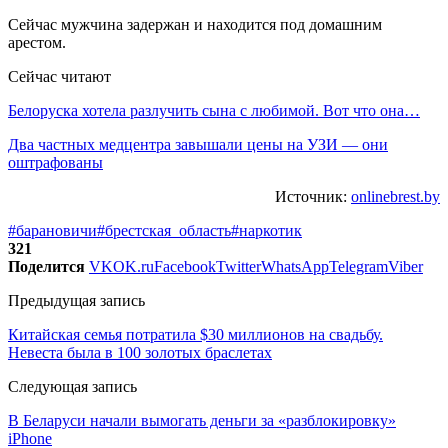
Сейчас мужчина задержан и находится под домашним
арестом.
Сейчас читают
Белоруска хотела разлучить сына с любимой. Вот что она…
Два частных медцентра завышали цены на УЗИ — они
оштрафованы
Источник:
onlinebrest.by
#барановичи
#брестская_область
#наркотик
321
Поделится
VK
OK.ru
Facebook
Twitter
WhatsApp
Telegram
Viber
Предыдущая запись
Китайская семья потратила $30 миллионов на свадьбу.
Невеста была в 100 золотых браслетах
Следующая запись
В Беларуси начали вымогать деньги за «разблокировку»
iPhone