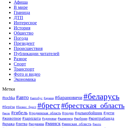
Афиша
В мире
Граница
ДТП
Интересное
История
Общество
Погода
Президент
Происшествия
Публикации читателей
Разное
Спорт
Транспорт
Фото и видео
Экономика
Метки
#беларусь
#авто
#барановичи
#tochka
#автобус
#армия
#брест
#брестская_область
#берёза
#бизнес_брест
#гибель
#дети
#дальнобойщик
#гродно
#вело
#гродненская_область
#зарплата
#животное
#контрабанда
#каменец
#кобрин
#здоровье
#минск
#кража
#литва
#минская_область
#медицина
#мото