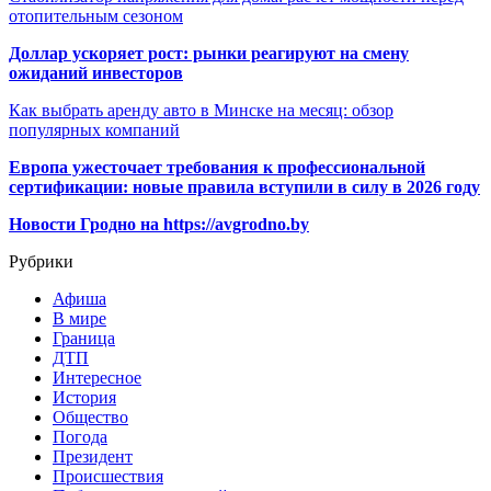
отопительным сезоном
Доллар ускоряет рост: рынки реагируют на смену
ожиданий инвесторов
Как выбрать аренду авто в Минске на месяц: обзор
популярных компаний
Европа ужесточает требования к профессиональной
сертификации: новые правила вступили в силу в 2026 году
Новости Гродно на https://avgrodno.by
Рубрики
Афиша
В мире
Граница
ДТП
Интересное
История
Общество
Погода
Президент
Происшествия