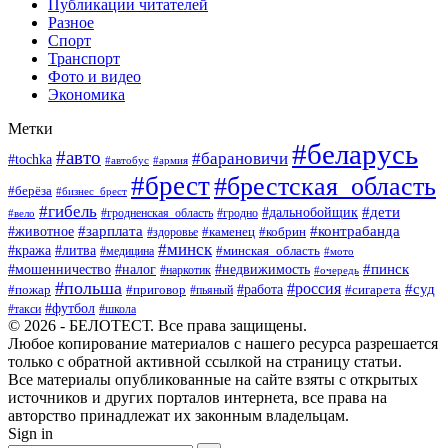
Публикации читателей
Разное
Спорт
Транспорт
Фото и видео
Экономика
Метки
#беларусь
#авто
#барановичи
#tochka
#автобус
#армия
#брест
#брестская_область
#берёза
#бизнес_брест
#гибель
#дети
#дальнобойщик
#гродно
#вело
#гродненская_область
#зарплата
#животное
#контрабанда
#каменец
#кобрин
#здоровье
#минск
#кража
#литва
#минская_область
#медицина
#мото
#мошенничество
#недвижимость
#пинск
#налог
#наркотик
#очередь
#польша
#россия
#работа
#суд
#пожар
#приговор
#пьяный
#сигарета
#футбол
#школа
#такси
© 2026 - БЕЛОТЕСТ. Все права защищены.
Любое копирование материалов с нашего ресурса разрешается
только с обратной активной ссылкой на страницу статьи.
Все материалы опубликованные на сайте взяты с открытых
источников и других порталов интернета, все права на
авторство принадлежат их законным владельцам.
Sign in