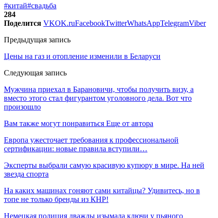
#китай
#свадьба
284
Поделится
VK
OK.ru
Facebook
Twitter
WhatsApp
Telegram
Viber
Предыдущая запись
Цены на газ и отопление изменили в Беларуси
Следующая запись
Мужчина приехал в Барановичи, чтобы получить визу, а
вместо этого стал фигурантом уголовного дела. Вот что
произошло
Вам также могут понравиться
Еще от автора
Европа ужесточает требования к профессиональной
сертификации: новые правила вступили…
Эксперты выбрали самую красивую купюру в мире. На ней
звезда спорта
На каких машинах гоняют сами китайцы? Удивитесь, но в
топе не только бренды из КНР!
Немецкая полиция дважды изымала ключи у пьяного