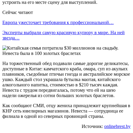
устроить на его месте сцену для выступлений.
Сейчас читают
Европа ужесточает требования к профессиональной…
Эксперты выбрали самую красивую купюру в мире. На ней
звезда…
На торжественный обед подавали самые дорогие деликатесы,
доступные в Китае: камчатского краба, омара, суп из акульих
плавников, съедобные птичьи гнезда и австралийское морское
ушко. Каждый стол украшала бутылка маотая, китайского
алкогольного напитка, стоимостью в $210 тысяч каждая.
Невеста с трудом передвигалась, потому что ей на шею
надели ожерелья из сотни больших золотых браслетов.
Как сообщают СМИ, отцу жениха принадлежит крупнейшая в
КНР сеть ювелирных магазинов. Невеста — сотрудница ее
филиала в одной из северных провинций страны.
Источник:
onlinebrest.by