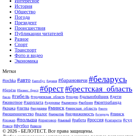
Интересное
История
Общество
Погода
Президент
Происшествия
Публикации читателей
Разное
Спорт
Транспорт
Фото и видео
Экономика
Метки
#беларусь
#авто
#барановичи
#tochka
#автобус
#армия
#брест
#брестская_область
#берёза
#бизнес_брест
#гибель
#дети
#дальнобойщик
#гродно
#вело
#гродненская_область
#зарплата
#животное
#контрабанда
#каменец
#кобрин
#здоровье
#минск
#кража
#литва
#минская_область
#медицина
#мото
#мошенничество
#недвижимость
#пинск
#налог
#наркотик
#очередь
#польша
#россия
#работа
#суд
#пожар
#приговор
#пьяный
#сигарета
#футбол
#школа
#такси
© 2026 - БЕЛОТЕСТ. Все права защищены.