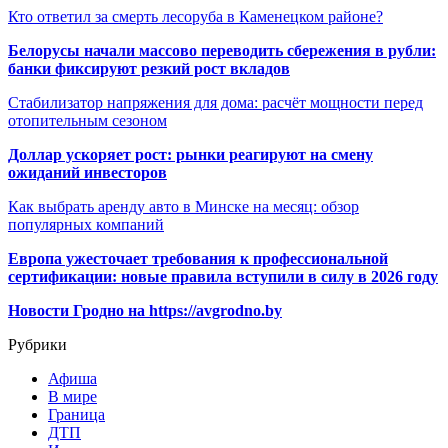
Кто ответил за смерть лесоруба в Каменецком районе?
Белорусы начали массово переводить сбережения в рубли:
банки фиксируют резкий рост вкладов
Стабилизатор напряжения для дома: расчёт мощности перед
отопительным сезоном
Доллар ускоряет рост: рынки реагируют на смену
ожиданий инвесторов
Как выбрать аренду авто в Минске на месяц: обзор
популярных компаний
Европа ужесточает требования к профессиональной
сертификации: новые правила вступили в силу в 2026 году
Новости Гродно на https://avgrodno.by
Рубрики
Афиша
В мире
Граница
ДТП