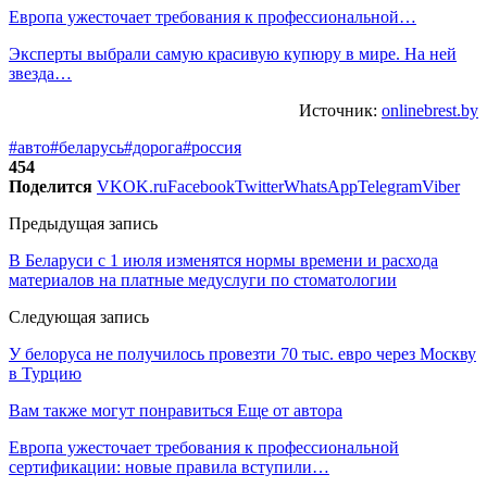
Европа ужесточает требования к профессиональной…
Эксперты выбрали самую красивую купюру в мире. На ней
звезда…
Источник:
onlinebrest.by
#авто
#беларусь
#дорога
#россия
454
Поделится
VK
OK.ru
Facebook
Twitter
WhatsApp
Telegram
Viber
Предыдущая запись
В Беларуси с 1 июля изменятся нормы времени и расхода
материалов на платные медуслуги по стоматологии
Следующая запись
У белоруса не получилось провезти 70 тыс. евро через Москву
в Турцию
Вам также могут понравиться
Еще от автора
Европа ужесточает требования к профессиональной
сертификации: новые правила вступили…