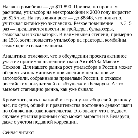
На электромобили — до $11 890. Причем, по простым
расчетам, утильсбор на электромобили к 2030 году вырастет
до $25 тыс. На грузовики рост — до $8848, что понятно,
учитывая китайскую экспансию. Резкое повышение — в 3–5
раз — предлагается ввести на грейдеры, бульдозеры,
самосвалы и экскаваторы. В наименьшей степени, примерно
на 15%, хотят повысить утильсбор на тракторы, комбайны,
самоходные сельхозмашины.
Аналитики отмечают, что в обсуждении проекта активное
участие принимал нынешний глава АвтоВАЗа Максим
Соколов. Для нашего рынка рост утильсбора в России может
обернуться как минимум повышением цен на новые
автомобили, собранные за пределами России, и отказом
российских покупателей от «бэушек» из Беларуси. А это
вызовет стагнацию рынка, как уже бывало.
Кроме того, хоть в каждой из стран утильсбор свой, рынок у
нас, по сути, общий и правительства постоянно делают шаги
по сближению законодательства. Это значит, что в худшем
случаем утилизационный сбор может вырасти и в Беларуси,
даже с учетом недавней коррекции.
Сейчас читают