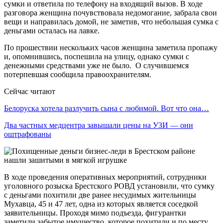
сумки и ответила по телефону на входящий вызов. В ходе
разговора женщина почувствовала недомогание, забрала свои
вещи и направилась домой, не заметив, что небольшая сумка с
деньгами осталась на лавке.
По прошествии нескольких часов женщина заметила пропажу
и, опомнившись, поспешила на улицу, однако сумки с
денежными средствами уже не было. О случившемся
потерпевшая сообщила правоохранителям.
Сейчас читают
Белоруска хотела разлучить сына с любимой. Вот что она…
Два частных медцентра завышали цены на УЗИ — они
оштрафованы
В ходе проведения оперативных мероприятий, сотрудники
уголовного розыска Брестского РОВД установили, что сумку
с деньгами похитили две ранее несудимых жительницы
Мухавца, 45 и 47 лет, одна из которых является соседкой
заявительницы. Проходя мимо подъезда, фигурантки
заметили забытое имущество, которое похитили и по месту