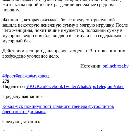
жительства одной из них разделили денежные средства
поровну.
Женщина, которая оказалась более предусмотрительной
зашила некоторую денежную сумму в мягкую игрушку. После
чего женщины, похитившие имущество, положили сумку в
мусорное ведро и выйдя во двор выкинули его содержимое в
мусорный бак.
Действиям женщин дана правовая оценка. В отношении них
возбуждено уголовное дело.
Источник:
onlinebrest.by
#брест
#кража
#мухавец
279
Поделится
VK
OK.ru
Facebook
Twitter
WhatsApp
Telegram
Viber
Предыдущая запись
Ковальчук покинул пост главного тренера футболистов
брестского «Динамо»
Следующая запись