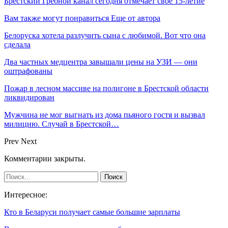
Брестский Гребной канал сегодня отмечает свое 15-летие
Вам также могут понравиться
Еще от автора
Белоруска хотела разлучить сына с любимой. Вот что она
сделала
Два частных медцентра завышали цены на УЗИ — они
оштрафованы
Пожар в лесном массиве на полигоне в Брестской области
ликвидирован
Мужчина не мог выгнать из дома пьяного гостя и вызвал
милицию. Случай в Брестской…
Prev
Next
Комментарии закрыты.
Интересное:
Кто в Беларуси получает самые большие зарплаты