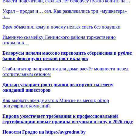
Власти подсчитали, сколько лет белорусу нужно копить на…
Украл – продал и… сел. Как развлекались три «мушкетера»
в…
Врач объяснил, кому и почему нельзя спать без подушки
Именную скамейку Ленинского района торжественно
открыли в…
Белорусы начали массово переводить сбережения в рубли:
банки фиксируют резкий рост вкладов
Стабилизатор напряжения для дома: расчёт мощности перед
отопительным сезоном
Доллар ускоряет рост: рынки реагируют на смену
ожиданий инвесторов
Как выбрать аренду авто в Минске на месяц: обзор
популярных компаний
Европа ужесточает требования к профессиональной
сертификации: новые правила вступили в силу в 2026 году
Новости Гродно на https://avgrodno.by