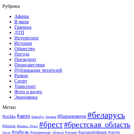
Рубрики
Афиша
В мире
Граница
ДТП
Интересное
История
Общество
Погода
Президент
Происшествия
Публикации читателей
Разное
Спорт
Транспорт
Фото и видео
Экономика
Метки
#беларусь
#авто
#барановичи
#tochka
#автобус
#армия
#брест
#брестская_область
#берёза
#бизнес_брест
#гибель
#дети
#дальнобойщик
#гродно
#вело
#гродненская_область