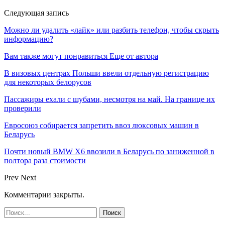
Следующая запись
Можно ли удалить «лайк» или разбить телефон, чтобы скрыть
информацию?
Вам также могут понравиться
Еще от автора
В визовых центрах Польши ввели отдельную регистрацию
для некоторых белорусов
Пассажиры ехали с шубами, несмотря на май. На границе их
проверили
Евросоюз собирается запретить ввоз люксовых машин в
Беларусь
Почти новый BMW X6 ввозили в Беларусь по заниженной в
полтора раза стоимости
Prev
Next
Комментарии закрыты.