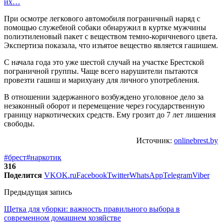
их…
При осмотре легкового автомобиля пограничный наряд с
помощью служебной собаки обнаружил в куртке мужчины
полиэтиленовый пакет с веществом темно-коричневого цвета.
Экспертиза показала, что изъятое вещество является гашишем.
С начала года это уже шестой случай на участке Брестской
пограничной группы. Чаще всего нарушители пытаются
провезти гашиш и марихуану для личного употребления.
В отношении задержанного возбуждено уголовное дело за
незаконный оборот и перемещение через государственную
границу наркотических средств. Ему грозит до 7 лет лишения
свободы.
Источник:
onlinebrest.by
#брест
#наркотик
316
Поделится
VK
OK.ru
Facebook
Twitter
WhatsApp
Telegram
Viber
Предыдущая запись
Щетка для уборки: важность правильного выбора в
современном домашнем хозяйстве