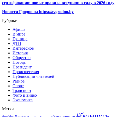
сертификации: новые правила вступили в силу в 2026 году
Новости Гродно на https://avgrodno.by
Рубрики
Афиша
В мире
Граница
ДТП
Интересное
История
Общество
Погода
Президент
Происшествия
Публикации читателей
Разное
Спорт
Транспорт
Фото и видео
Экономика
Метки
#беларусь
#авто
#барановичи
#tochka
#автобус
#армия