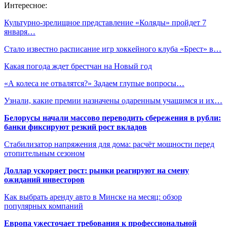
Интересное:
Культурно-зрелищное представление «Коляды» пройдет 7
января…
Стало известно расписание игр хоккейного клуба «Брест» в…
Какая погода ждет брестчан на Новый год
«А колеса не отвалятся?» Задаем глупые вопросы…
Узнали, какие премии назначены одаренным учащимся и их…
Белорусы начали массово переводить сбережения в рубли:
банки фиксируют резкий рост вкладов
Стабилизатор напряжения для дома: расчёт мощности перед
отопительным сезоном
Доллар ускоряет рост: рынки реагируют на смену
ожиданий инвесторов
Как выбрать аренду авто в Минске на месяц: обзор
популярных компаний
Европа ужесточает требования к профессиональной