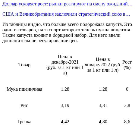
Доллар ускоряет рост: рынки реагируют на смену ожиданий…
США и Великобритания заключили стратегический союз в…
Из таблицы видно, что больше всего подорожала капуста. Это
один из товаров, на экспорт которого теперь нужна лицензия.
Также капуста входит в борщевой набор. Для него ввели
дополнительное регулирование цен.
Цена в
Цена в
декабре-2021
Рост
Товар
январе-2022 (руб.
(руб. за 1 кг или 1
(%)
за 1 кг или 1 л)
л)
Мука пшеничная
1,28
1,28
0
Рис
3,19
3,31
3,8
Гречка
4,42
4,80
8,6