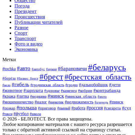
Общество
Погода
Президент
Происшествия
Публикации читателей
Разное
Спорт
Транспорт
Фото и видео
Экономика
Метки
#беларусь
#авто
#барановичи
#tochka
#автобус
#армия
#брест
#брестская_область
#берёза
#бизнес_брест
#гибель
#дети
#дальнобойщик
#гродно
#вело
#гродненская_область
#зарплата
#животное
#контрабанда
#каменец
#кобрин
#здоровье
#минск
#кража
#литва
#минская_область
#медицина
#мото
#мошенничество
#недвижимость
#пинск
#налог
#наркотик
#очередь
#польша
#россия
#работа
#суд
#пожар
#приговор
#пьяный
#сигарета
#футбол
#школа
#такси
© 2026 - БЕЛОТЕСТ. Все права защищены.
Любое копирование материалов с нашего ресурса разрешается
только с обратной активной ссылкой на страницу статьи.