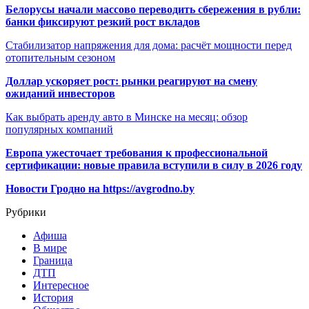
Белорусы начали массово переводить сбережения в рубли:
банки фиксируют резкий рост вкладов
Стабилизатор напряжения для дома: расчёт мощности перед
отопительным сезоном
Доллар ускоряет рост: рынки реагируют на смену
ожиданий инвесторов
Как выбрать аренду авто в Минске на месяц: обзор
популярных компаний
Европа ужесточает требования к профессиональной
сертификации: новые правила вступили в силу в 2026 году
Новости Гродно на https://avgrodno.by
Рубрики
Афиша
В мире
Граница
ДТП
Интересное
История