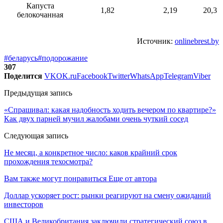
Капуста
1,82
2,19
20,3
белокочанная
Источник:
onlinebrest.by
#беларусь
#подорожание
307
Поделится
VK
OK.ru
Facebook
Twitter
WhatsApp
Telegram
Viber
Предыдущая запись
«Спрашивал: какая надобность ходить вечером по квартире?»
Как двух парней мучил жалобами очень чуткий сосед
Следующая запись
Не месяц, а конкретное число: каков крайний срок
прохождения техосмотра?
Вам также могут понравиться
Еще от автора
Доллар ускоряет рост: рынки реагируют на смену ожиданий
инвесторов
США и Великобритания заключили стратегический союз в