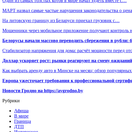
Один из самых толстых котов в мире начал худеть вместе с…
МАРТ назвал самые частые нарушения законодательства о цен
На литовскую границу из Беларуси приехал грузовик с…
Мошенники через мобильное приложение получают контроль
Белорусы начали массово переводить сбережения в рубли: 
Стабилизатор напряжения для дома: расчёт мощности перед о
Доллар ускоряет рост: рынки реагируют на смену ожиданий
Как выбрать аренду авто в Минске на месяц: обзор популярны
Европа ужесточает требования к профессиональной сертифи
Новости Гродно на https://avgrodno.by
Рубрики
Афиша
В мире
Граница
ДТП
Интересное