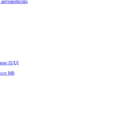
 автомобилях
ение ПДД
ассе М8