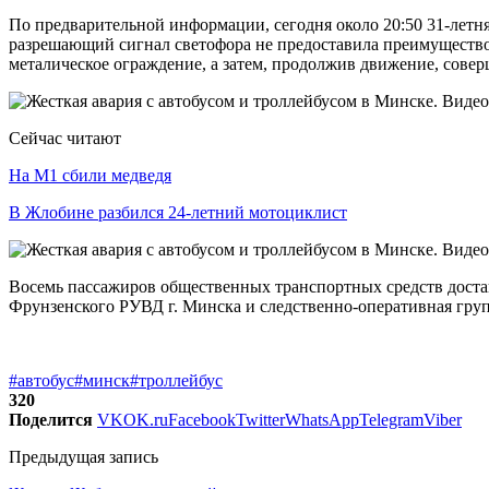
По предварительной информации, сегодня около 20:50 31-летн
разрешающий сигнал светофора не предоставила преимущество
металическое ограждение, а затем, продолжив движение, совер
Сейчас читают
На М1 сбили медведя
В Жлобине разбился 24-летний мотоциклист
Восемь пассажиров общественных транспортных средств доста
Фрунзенского РУВД г. Минска и следственно-оперативная г
#автобус
#минск
#троллейбус
320
Поделится
VK
OK.ru
Facebook
Twitter
WhatsApp
Telegram
Viber
Предыдущая запись