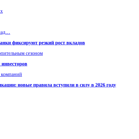
ах
 над…
банки фиксируют резкий рост вкладов
топительным сезоном
 инвесторов
х компаний
кации: новые правила вступили в силу в 2026 году