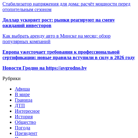
Стабилизатор напряжения для дома: расчёт мощности перед
отопительным сезоном
Доллар ускоряет рост: рынки реагируют на смену
ожиданий инвесторов
Как выбрать аренду авто в Минске на месяц: обзор
популярных компаний
Европа ужесточает требования к профессиональной
сертификации: новые правила вступили в силу в 2026 году
Новости Гродно на https://avgrodno.by
Рубрики
Афиша
В мире
Граница
ДТП
Интересное
История
Общество
Погода
Президент