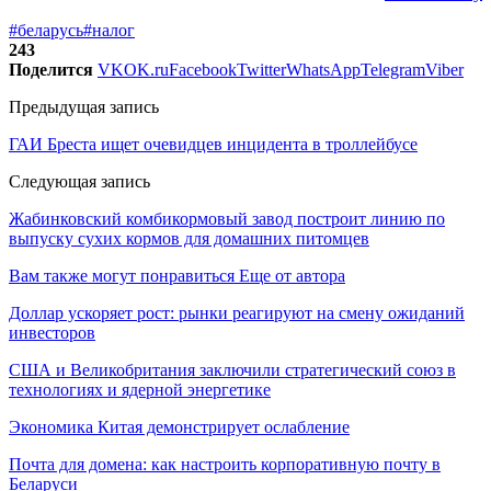
#беларусь
#налог
243
Поделится
VK
OK.ru
Facebook
Twitter
WhatsApp
Telegram
Viber
Предыдущая запись
ГАИ Бреста ищет очевидцев инцидента в троллейбусе
Следующая запись
Жабинковский комбикормовый завод построит линию по
выпуску сухих кормов для домашних питомцев
Вам также могут понравиться
Еще от автора
Доллар ускоряет рост: рынки реагируют на смену ожиданий
инвесторов
США и Великобритания заключили стратегический союз в
технологиях и ядерной энергетике
Экономика Китая демонстрирует ослабление
Почта для домена: как настроить корпоративную почту в
Беларуси