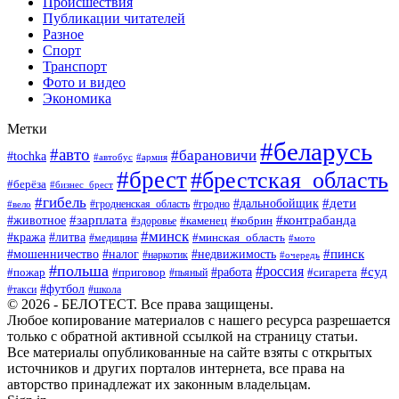
Происшествия
Публикации читателей
Разное
Спорт
Транспорт
Фото и видео
Экономика
Метки
#беларусь
#авто
#барановичи
#tochka
#автобус
#армия
#брест
#брестская_область
#берёза
#бизнес_брест
#гибель
#дети
#дальнобойщик
#гродно
#вело
#гродненская_область
#зарплата
#животное
#контрабанда
#каменец
#кобрин
#здоровье
#минск
#кража
#литва
#минская_область
#медицина
#мото
#мошенничество
#недвижимость
#пинск
#налог
#наркотик
#очередь
#польша
#россия
#работа
#суд
#пожар
#приговор
#пьяный
#сигарета
#футбол
#школа
#такси
© 2026 - БЕЛОТЕСТ. Все права защищены.
Любое копирование материалов с нашего ресурса разрешается
только с обратной активной ссылкой на страницу статьи.
Все материалы опубликованные на сайте взяты с открытых
источников и других порталов интернета, все права на
авторство принадлежат их законным владельцам.