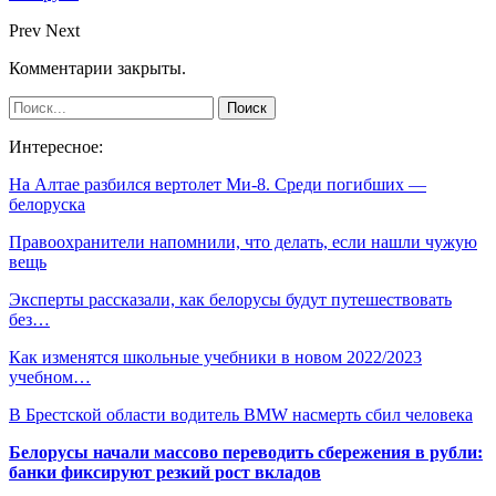
Prev
Next
Комментарии закрыты.
Интересное:
На Алтае разбился вертолет Ми-8. Среди погибших —
белоруска
Правоохранители напомнили, что делать, если нашли чужую
вещь
Эксперты рассказали, как белорусы будут путешествовать
без…
Как изменятся школьные учебники в новом 2022/2023
учебном…
В Брестской области водитель BMW насмерть сбил человека
Белорусы начали массово переводить сбережения в рубли:
банки фиксируют резкий рост вкладов