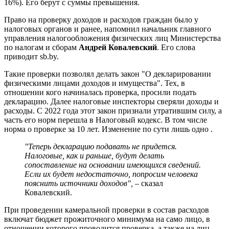
16%). Его берут с суммы превышения.
Право на проверку доходов и расходов граждан было у
налоговых органов и ранее, напомнил начальник главного
управления налогообложения физических лиц Министерства
по налогам и сборам
Андрей Ковалевский
. Его слова
приводит sb.by.
Такие проверки позволял делать закон "О декларировании
физическими лицами доходов и имущества". Тех, в
отношении кого начиналась проверка, просили подать
декларацию. Далее налоговые инспекторы сверяли доходы и
расходы. С 2022 года этот закон признали утратившим силу, а
часть его норм перешла в Налоговый кодекс. В том числе
норма о проверке за 10 лет. Изменение по сути лишь одно .
"Теперь декларацию подавать не придется.
Налоговые, как и раньше, будут делать
сопоставление на основании имеющихся сведений.
Если их будет недостаточно, попросим человека
пояснить источники доходов",
– сказал
Ковалевский.
При проведении камеральной проверки в состав расходов
включат бюджет прожиточного минимума на само лицо, в
отношении которого проводится проверка, а также на лиц,