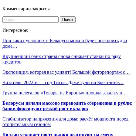
Комментарии закрыты.
Интересное:
При каких условиях в Беларуси можно будет построить два
дома…
Крупнейший банк страны снова снижает ставки по ряду
кредитов
Экспозиция, которая вас удивит! Большой фоторепортаж с…
Читатель: 2022-й — год Тигра. Даже тучи на Брестчине…
Группа нелегалов «Товары из Европы» прошла закалку в…
Белорусы начали массово переводить сбережения в рубли:
банки фиксируют резкий рост вкладов
Стабилизатор напряжения для дома: расчёт мощности перед
отопительным сезоном
Доллар ускоряет рост: рынки реагируют на смену