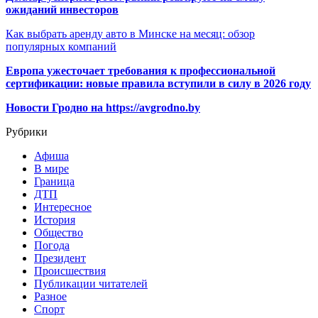
ожиданий инвесторов
Как выбрать аренду авто в Минске на месяц: обзор
популярных компаний
Европа ужесточает требования к профессиональной
сертификации: новые правила вступили в силу в 2026 году
Новости Гродно на https://avgrodno.by
Рубрики
Афиша
В мире
Граница
ДТП
Интересное
История
Общество
Погода
Президент
Происшествия
Публикации читателей
Разное
Спорт