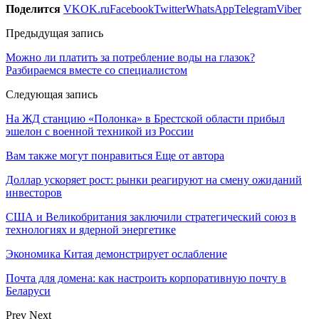
Поделится
VK
OK.ru
Facebook
Twitter
WhatsApp
Telegram
Viber
Предыдущая запись
Можно ли платить за потребление воды на глазок?
Разбираемся вместе со специалистом
Следующая запись
На ЖД станцию «Полонка» в Брестской области прибыл
эшелон с военной техникой из России
Вам также могут понравиться
Еще от автора
Доллар ускоряет рост: рынки реагируют на смену ожиданий
инвесторов
США и Великобритания заключили стратегический союз в
технологиях и ядерной энергетике
Экономика Китая демонстрирует ослабление
Почта для домена: как настроить корпоративную почту в
Беларуси
Prev
Next