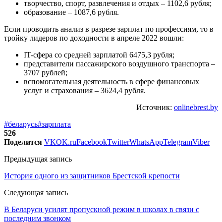
творчество, спорт, развлечения и отдых – 1102,6 рубля;
образование – 1087,6 рубля.
Если проводить анализ в разрезе зарплат по профессиям, то в
тройку лидеров по доходности в апреле 2022 вошли:
IT-сфера со средней зарплатой 6475,3 рубля;
представители пассажирского воздушного транспорта –
3707 рублей;
вспомогательная деятельность в сфере финансовых
услуг и страхования – 3624,4 рубля.
Источник:
onlinebrest.by
#беларусь
#зарплата
526
Поделится
VK
OK.ru
Facebook
Twitter
WhatsApp
Telegram
Viber
Предыдущая запись
История одного из защитников Брестской крепости
Следующая запись
В Беларуси усилят пропускной режим в школах в связи с
последним звонком