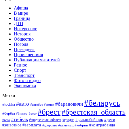
Афиша
В мире
Граница
ДТП
Интересное
История
Общество
Погода
Президент
Происшествия
Публикации читателей
Разное
Спорт
Транспорт
Фото и видео
Экономика
Метки
#беларусь
#авто
#барановичи
#tochka
#автобус
#армия
#брест
#брестская_область
#берёза
#бизнес_брест
#гибель
#дети
#дальнобойщик
#гродно
#вело
#гродненская_область
#зарплата
#животное
#контрабанда
#каменец
#кобрин
#здоровье