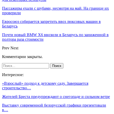
Пассажиры ехали с шубами, несмотря на май. На границе их
проверили
Евросоюз собирается запретить ввоз люксовых машин в
Беларусь
Почти новый BMW X6 ввозили в Беларусь по заниженной в
полтора раза стоимости
Prev
Next
Комментарии закрыты.
Интересное:
«Взрослый» подход к детскому саду. Завершается
строительство…
Жителей Бреста предупреждают о снегопаде и сильном ветре
Выставку современной белорусской графики презентовали
в…