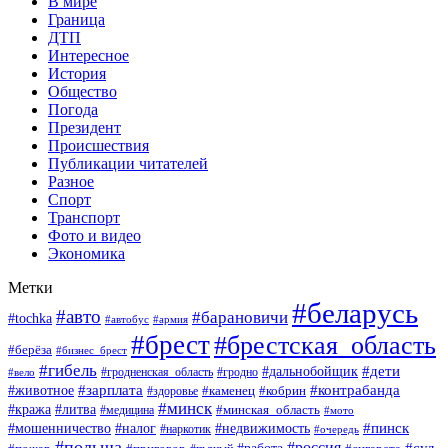
В мире
Граница
ДТП
Интересное
История
Общество
Погода
Президент
Происшествия
Публикации читателей
Разное
Спорт
Транспорт
Фото и видео
Экономика
Метки
#беларусь
#авто
#барановичи
#tochka
#автобус
#армия
#брест
#брестская_область
#берёза
#бизнес_брест
#гибель
#дети
#дальнобойщик
#гродно
#вело
#гродненская_область
#зарплата
#животное
#контрабанда
#каменец
#кобрин
#здоровье
#минск
#кража
#литва
#минская_область
#медицина
#мото
#мошенничество
#недвижимость
#пинск
#налог
#наркотик
#очередь
#польша
#россия
#работа
#суд