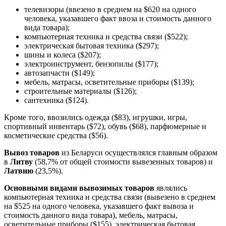
телевизоры (ввезено в среднем на $620 на одного
человека, указавшего факт ввоза и стоимость данного
вида товара);
компьютерная техника и средства связи ($522);
электрическая бытовая техника ($297);
шины и колеса ($207);
электроинструмент, бензопилы ($177);
автозапчасти ($149);
мебель, матрасы, осветительные приборы ($139);
строительные материалы ($126);
сантехника ($124).
Кроме того, ввозились одежда ($83), игрушки, игры,
спортивный инвентарь ($72), обувь ($68), парфюмерные и
косметические средства ($56).
Вывоз товаров
из Беларуси осуществлялся главным образом
в
Литву
(58,7% от общей стоимости вывезенных товаров) и
Латвию
(23,5%).
Основными видами вывозимых товаров
являлись
компьютерная техника и средства связи (вывезено в среднем
на $525 на одного человека, указавшего факт вывоза и
стоимость данного вида товара), мебель, матрасы,
осветительные приборы ($155), электрическая бытовая