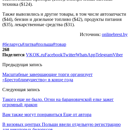
техника ($124).
Также вывозились и другие товары, в том числе автозапчасти
($44), бензин и дизельное топливо ($42), продукты питания
($35), лекарственные средства ($31).
Источник:
onlinebrest.by
#беларусь
#литва
#польша
#товар
268
Поделится
VK
OK.ru
Facebook
Twitter
WhatsApp
Telegram
Viber
Предыдущая запись
Масштабные завершающие торги организует
«Брестоблимущество» в конце года
Следующая запись
Такого еще не было. Огни на барановичской елке зажег
огромный дракон
Вам также могут понравиться
Еще от автора
В визовых центрах Польши ввели отдельную регистрацию
для некоторых белорусов