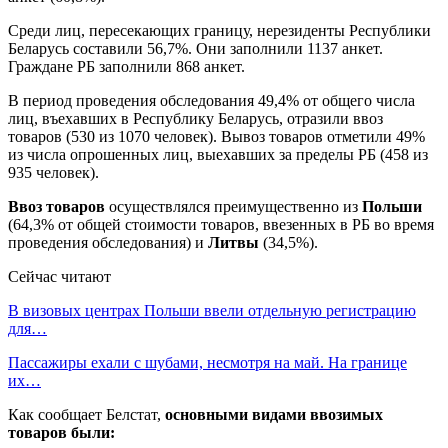
Среди лиц, пересекающих границу, нерезиденты Республики
Беларусь составили 56,7%. Они заполнили 1137 анкет.
Граждане РБ заполнили 868 анкет.
В период проведения обследования 49,4% от общего числа
лиц, въехавших в Республику Беларусь, отразили ввоз
товаров (530 из 1070 человек). Вывоз товаров отметили 49%
из числа опрошенных лиц, выехавших за пределы РБ (458 из
935 человек).
Ввоз товаров
осуществлялся преимущественно из
Польши
(64,3% от общей стоимости товаров, ввезенных в РБ во время
проведения обследования) и
Литвы
(34,5%).
Сейчас читают
В визовых центрах Польши ввели отдельную регистрацию
для…
Пассажиры ехали с шубами, несмотря на май. На границе
их…
Как сообщает Белстат,
основными видами ввозимых
товаров были: