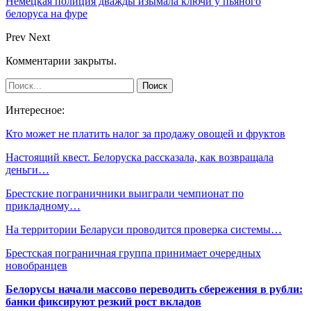
Немецкая полиция дважды изымала ключи у пьяного
белоруса на фуре
Prev
Next
Комментарии закрыты.
Интересное:
Кто может не платить налог за продажу овощей и фруктов
Настоящий квест. Белоруска рассказала, как возвращала
деньги…
Брестские пограничники выиграли чемпионат по
прикладному…
На территории Беларуси проводится проверка системы…
Брестская пограничная группа принимает очередных
новобранцев
Белорусы начали массово переводить сбережения в рубли:
банки фиксируют резкий рост вкладов