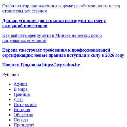
Стабилизатор напряжения для дома: расчёт мощности перед
отопительным сезоном
Доллар ускоряет рост: рынки реагируют на смену
ожиданий инвесторов
Как выбрать аренду авто в Минске на месяц: обзор
популярных компаний
Европа ужесточает требования к профессиональной
сертификации: новые правила вступили в силу в 2026 году
Новости Гродно на https://avgrodno.by
Рубрики
Афиша
В мире
Граница
ДТП
Интересное
История
Общество
Погода
Президент