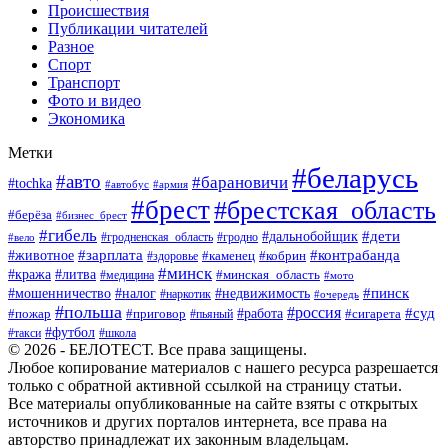
Происшествия
Публикации читателей
Разное
Спорт
Транспорт
Фото и видео
Экономика
Метки
#беларусь
#авто
#барановичи
#tochka
#автобус
#армия
#брест
#брестская_область
#берёза
#бизнес_брест
#гибель
#дети
#дальнобойщик
#гродно
#вело
#гродненская_область
#зарплата
#животное
#контрабанда
#каменец
#кобрин
#здоровье
#минск
#кража
#литва
#минская_область
#медицина
#мото
#мошенничество
#недвижимость
#пинск
#налог
#наркотик
#очередь
#польша
#россия
#работа
#суд
#пожар
#приговор
#пьяный
#сигарета
#футбол
#школа
#такси
© 2026 - БЕЛОТЕСТ. Все права защищены.
Любое копирование материалов с нашего ресурса разрешается
только с обратной активной ссылкой на страницу статьи.
Все материалы опубликованные на сайте взяты с открытых
источников и других порталов интернета, все права на
авторство принадлежат их законным владельцам.