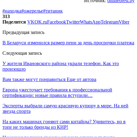
Источник:
onlinebrest.by
#находка
#ожерелье
#титаник
313
Поделится
VK
OK.ru
Facebook
Twitter
WhatsApp
Telegram
Viber
Предыдущая запись
В Беларуси изменился размер пени за день просрочки платежа
Следующая запись
У жителя Ивановского района украли телефон. Как это
произошло
Вам также могут понравиться
Еще от автора
Европа ужесточает требования к профессиональной
сертификации: новые правила вступили…
Эксперты выбрали самую красивую купюру в мире. На ней
звезда спорта
На каких машинах гоняют сами китайцы? Удивитесь, но в
топе не только бренды из КНР!