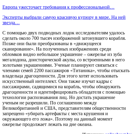
Европа ужесточает требования к профессиональной…
Эксперты выбрали самую красивую купюру в мире. На ней
звезда…
С помощью двух подводных лодок исследователям удалось
сделать около 700 тысяч изображений затонувшего корабля.
Позже они были преобразованы в «движущееся
сканирование». На полученных изображениях среди
обломков видно небольшое украшение – оже­релье из зуба
мегалодона, доисторической акулы, со встроенными в него
золотыми украшениями. Ученые планируют связаться с
членами семей 2200 пассажиров «Титаника», чтобы отыс­кать
владельца драгоценности. Для этого хотят использовать
искусственный интеллект. Они также изучат кадры с
пассажирами, садящимися на корабль, чтобы обнаружить
драгоценности и идентифицировать обладателя с помощью
технологии распознавания лиц. Но достать украшение
ученым не разрешили. По соглашению между
Великобританией и США, представителям общественности
запрещено «убирать артефакты с места крушения и
окружающего его ложа». Поэтому на данный момент
ожерелье продолжает лежать на дне океана.