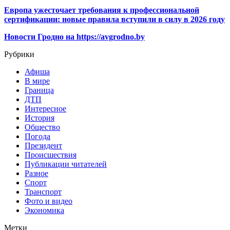
Европа ужесточает требования к профессиональной
сертификации: новые правила вступили в силу в 2026 году
Новости Гродно на https://avgrodno.by
Рубрики
Афиша
В мире
Граница
ДТП
Интересное
История
Общество
Погода
Президент
Происшествия
Публикации читателей
Разное
Спорт
Транспорт
Фото и видео
Экономика
Метки