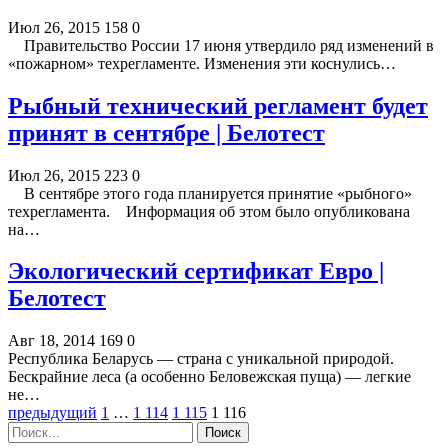
Июл 26, 2015
158
0
Правительство России 17 июня утвердило ряд изменений в
«пожарном» техрегламенте. Изменения эти коснулись…
Рыбный технический регламент будет
принят в сентябре | Белотест
Июл 26, 2015
223
0
В сентябре этого года планируется принятие «рыбного»
техрегламента. Информация об этом было опубликована
на…
Экологический сертификат Евро |
Белотест
Авг 18, 2014
169
0
Республика Беларусь — страна с уникальной природой.
Бескрайние леса (а особенно Беловежская пуща) — легкие
не…
предыдущий
1
…
1 114
1 115
1 116